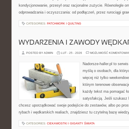
kondycjonowanie, przesył oraz racjonalne zużycie. Równolegle o
odprowadzania i oczyszczania: od podłączeń, przez rurociągi graw
CATEGORIES:
PATCHWORK I QUILTING
WYDARZENIA I ZAWODY WĘDKA
POSTED BY ADMIN
LUT - 25 - 2026
MOŻLIWOŚĆ KOMENTOWA
Nadorsze-haller.pl to serwi
myślą o osobach, dla który
więcej niż tylko weekendo
którym terenowe obserwacje
każdy tekst ma pomagać łow
satysfakcją. Jeśli szukas
chcesz uporządkować swoje podejście do zestawów, albo po prost
rybach i wędkarskich realiach, znajdziesz tu czytelną bazę wiedz
CATEGORIES:
CIEKAWOSTKI I GIGANTY ŚWIATA