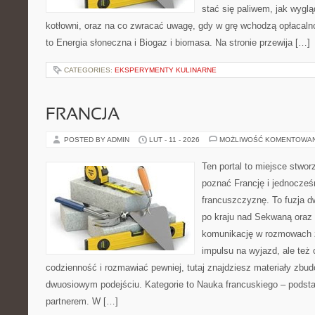
stać się paliwem, jak wyglą
kotłowni, oraz na co zwracać uwagę, gdy w grę wchodzą opłacaln
to Energia słoneczna i Biogaz i biomasa. Na stronie przewija […]
CATEGORIES:
EKSPERYMENTY KULINARNE
FRANCJA
POSTED BY ADMIN
LUT - 11 - 2026
MOŻLIWOŚĆ KOMENTOWA
Ten portal to miejsce stwor
poznać Francję i jednocześ
francuszczyznę. To fuzja 
po kraju nad Sekwaną oraz n
komunikację w rozmowach z
impulsu na wyjazd, ale też
codzienność i rozmawiać pewniej, tutaj znajdziesz materiały zbu
dwuosiowym podejściu. Kategorie to Nauka francuskiego – podstaw
partnerem. W […]