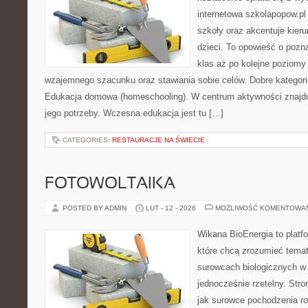
internetowa szkolapopow.pl
szkoły oraz akcentuje kier
dzieci. To opowieść o pozn
klas aż po kolejne poziomy
wzajemnego szacunku oraz stawiania sobie celów. Dobre kategori
Edukacja domowa (homeschooling). W centrum aktywności znajdu
jego potrzeby. Wczesna edukacja jest tu […]
CATEGORIES:
RESTAURACJE NA ŚWIECIE
FOTOWOLTAIKA
POSTED BY ADMIN
LUT - 12 - 2026
MOŻLIWOŚĆ KOMENTOWA
Wikana BioEnergia to platf
które chcą zrozumieć temat 
surowcach biologicznych w
jednocześnie rzetelny. Str
jak surowce pochodzenia r