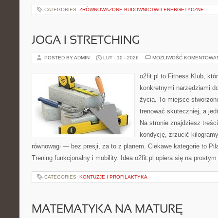
CATEGORIES:
ZRÓWNOWAŻONE BUDOWNICTWO ENERGETYCZNE
JOGA I STRETCHING
POSTED BY ADMIN
LUT - 10 - 2026
MOŻLIWOŚĆ KOMENTOWA
o2fit.pl to Fitness Klub, kt
konkretnymi narzędziami do
życia. To miejsce stworzon
trenować skuteczniej, a jed
Na stronie znajdziesz treśc
kondycję, zrzucić kilogramy
równowagi — bez presji, za to z planem. Ciekawe kategorie to Pila
Trening funkcjonalny i mobility. Idea o2fit.pl opiera się na prostym
CATEGORIES:
KONTUZJE I PROFILAKTYKA
MATEMATYKA NA MATURĘ