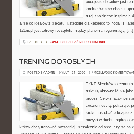
podejście do celów jest rea
konkretów albo chcesz upo
tutaj znajdziesz inspiracj
a nie do ideałów z plakatu. Kategorie dla każdego to Yoga i Pilate
12ton.pl jest zdrowy rozsądek: między planem a regeneracją, […]
CATEGORIES:
KUPNO I SPRZEDAŻ NIERUCHOMOŚCI
TRENING DOROSŁYCH
POSTED BY ADMIN
LUT - 24 - 2026
MOŻLIWOŚĆ KOMENTOWA
TKKF Sieraków to centrum w
traktują aktywność nie jako
proces. Serwis łączy pers
codziennością: pokazuje, j
kroku, jak dbać o bezpiecze
nawyki w duchu mądrego wys
którzy chcą trenować rozsądniej, niezależnie od tego, czy są na 