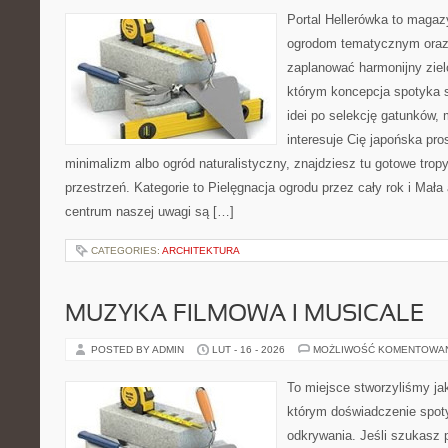
Portal Hellerówka to magaz
ogrodom tematycznym oraz
zaplanować harmonijny ziel
którym koncepcja spotyka s
idei po selekcję gatunków, m
interesuje Cię japońska pr
minimalizm albo ogród naturalistyczny, znajdziesz tu gotowe tropy,
przestrzeń. Kategorie to Pielęgnacja ogrodu przez cały rok i Mała
centrum naszej uwagi są […]
CATEGORIES:
ARCHITEKTURA
MUZYKA FILMOWA I MUSICALE
POSTED BY ADMIN
LUT - 16 - 2026
MOŻLIWOŚĆ KOMENTOWA
To miejsce stworzyliśmy ja
którym doświadczenie spoty
odkrywania. Jeśli szukasz p