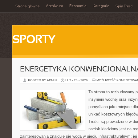
Archiwum
Ekonomia
Kategorie
Strona główna
Spis Treści
SPORTY
ENERGETYKA KONWENCJONALN
POSTED BY ADMIN
LUT - 26 - 2026
MOŻLIWOŚĆ KOMENTOWA
Ta strona to rozbudowany 
inżynierii wodnej oraz inżyni
pomyślana jako miejsce dla
unikać kosztownych błędów
Treści są prowadzone w duch
nacisk kładziony jest na re
zainteresowania znajduje się woda w ujęciu infrastrukturalnym: je