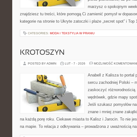
marzysz o spokojnym week
znajdziesz tu treści, które pomogą Ci zamienić pomysł w dopas
kategorie na stronie to Ukryte zatoczki i plaże „secret spot” i Top
CATEGORIES:
MODA I TEKSTYLIA W PRANIU
KROTOSZYN
POSTED BY ADMIN
LUT - 7 - 2026
MOŻLIWOŚĆ KOMENTOWAN
Anabell z Kalisza to portal
sercu zachodniej Polski – mi
zaskoczyć różnorodnością. 
wędrówek, gdzie mapy spot
Jeśli szukasz pomysłów na
znane i mniej znane zakątki
na każdą porę roku. Ciekawe miasta to Kalisz i Jarocin. To nie je
na mapie. To relacja z odkrywania – prowadzona z uważnością na