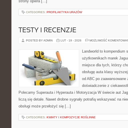
strony opiera […]
CATEGORIES:
PROFILAKTYKA URAZÓW
TESTY I RECENZJE
POSTED BY ADMIN
LUT - 19 - 2026
MOŻLIWOŚĆ KOMENTOWA
Landworld to kompendium s
użytkownikach marek Jagua
miejsce dla tych, którzy 
obsługę auta klasy wyższej
od ABC po zaawansowane z
doświadczenie z ciekawostk
Polecamy Superauta i Hyperauta i Motoryzacja W świecie aut Jag
liczą się detale. Nawet drobne sygnały potrafią wskazywać na ni
obsługi może przełożyć się […]
CATEGORIES:
KWIATY I KOMPOZYCJE ROŚLINNE