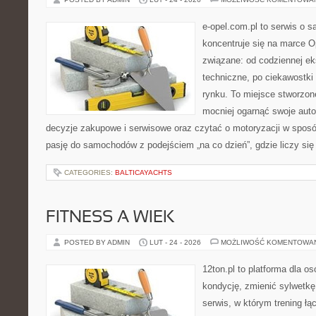
e-opel.com.pl to serwis o 
koncentruje się na marce Op
związane: od codziennej eks
techniczne, po ciekawostki
rynku. To miejsce stworzon
mocniej ogarnąć swoje auto
decyzje zakupowe i serwisowe oraz czytać o motoryzacji w sposó
pasję do samochodów z podejściem „na co dzień”, gdzie liczy się n
CATEGORIES:
BALTICAYACHTS
FITNESS A WIEK
POSTED BY ADMIN
LUT - 24 - 2026
MOŻLIWOŚĆ KOMENTOWA
12ton.pl to platforma dla o
kondycję, zmienić sylwetkę 
serwis, w którym trening łą