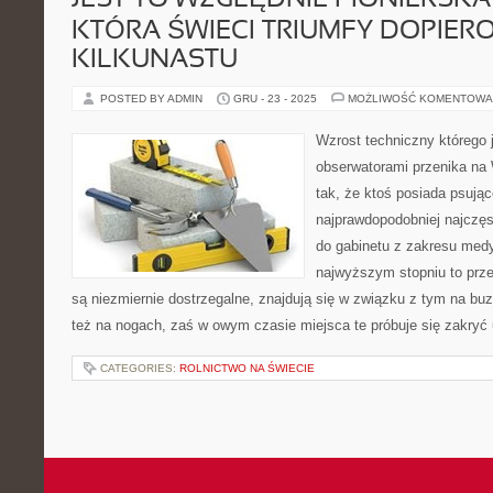
JEST TO WZGLĘDNIE PIONIERSKA
KTÓRA ŚWIECI TRIUMFY DOPIER
KILKUNASTU
POSTED BY ADMIN
GRU - 23 - 2025
MOŻLIWOŚĆ KOMENTOWA
Wzrost techniczny którego
obserwatorami przenika na 
tak, że ktoś posiada psując
najprawdopodobniej najczę
do gabinetu z zakresu med
najwyższym stopniu to prz
są niezmiernie dostrzegalne, znajdują się w związku z tym na buzi
też na nogach, zaś w owym czasie miejsca te próbuje się zakryć
CATEGORIES:
ROLNICTWO NA ŚWIECIE