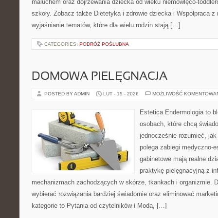
maluchem oraz dojrzewania dziecka od wieku niemowlęco-toddler
szkoły. Zobacz także Dietetyka i zdrowie dziecka i Współpraca z 
wyjaśnianie tematów, które dla wielu rodzin stają […]
CATEGORIES:
PODRÓŻ POŚLUBNA
DOMOWA PIELĘGNACJA
POSTED BY ADMIN
LUT - 15 - 2026
MOŻLIWOŚĆ KOMENTOWA
Estetica Endermologia to b
osobach, które chcą świado
jednocześnie rozumieć, jak
polega zabiegi medyczno-es
gabinetowe mają realne dzia
praktykę pielęgnacyjną z in
mechanizmach zachodzących w skórze, tkankach i organizmie. D
wybierać rozwiązania bardziej świadomie oraz eliminować market
kategorie to Pytania od czytelników i Moda, […]