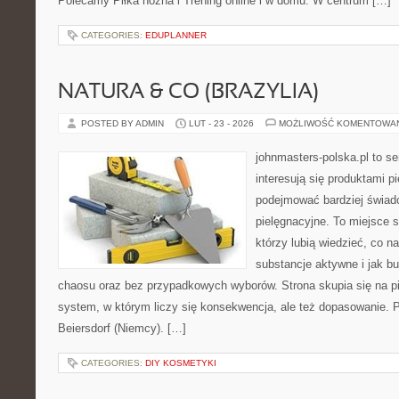
Polecamy Piłka nożna i Trening online i w domu. W centrum […]
CATEGORIES:
EDUPLANNER
NATURA & CO (BRAZYLIA)
POSTED BY ADMIN
LUT - 23 - 2026
MOŻLIWOŚĆ KOMENTOWA
johnmasters-polska.pl to se
interesują się produktami p
podejmować bardziej świa
pielęgnacyjne. To miejsce 
którzy lubią wiedzieć, co na
substancje aktywne i jak b
chaosu oraz bez przypadkowych wyborów. Strona skupia się na pi
system, w którym liczy się konsekwencja, ale też dopasowanie. 
Beiersdorf (Niemcy). […]
CATEGORIES:
DIY KOSMETYKI