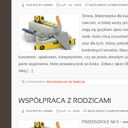
POSTED BY ADMIN
LUT - 10 - 2026
MOŻLIWOŚĆ KOMENTOWA
Strona „Matematyka dla każ
ćwiczeń, w której wzory pr
stają się językiem opisu świ
osób, które chcą zrozumie
oraz dla tych, którzy potrz
konkretnych tematów. Nieza
kursantem, opiekunem, korepetytorem, czy po prostu dorosłym uc
jasne wyjaśnienia, które prowadzą krok po kroku. Zobacz także Dl
Ideą […]
CATEGORIES:
RESTAURACJE NA ŚWIECIE
WSPÓŁPRACA Z RODZICAMI
POSTED BY ADMIN
LUT - 9 - 2026
MOŻLIWOŚĆ KOMENTOWAN
PRZEDSZKOLE NA 5 – worta