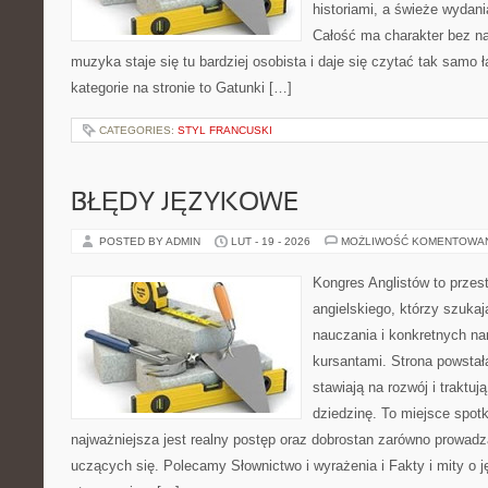
historiami, a świeże wydani
Całość ma charakter bez n
muzyka staje się tu bardziej osobista i daje się czytać tak samo 
kategorie na stronie to Gatunki […]
CATEGORIES:
STYL FRANCUSKI
BŁĘDY JĘZYKOWE
POSTED BY ADMIN
LUT - 19 - 2026
MOŻLIWOŚĆ KOMENTOWA
Kongres Anglistów to przest
angielskiego, którzy szuk
nauczania i konkretnych na
kursantami. Strona powstał
stawiają na rozwój i traktu
dziedzinę. To miejsce spotka
najważniejsza jest realny postęp oraz dobrostan zarówno prowadzą
uczących się. Polecamy Słownictwo i wyrażenia i Fakty i mity o j