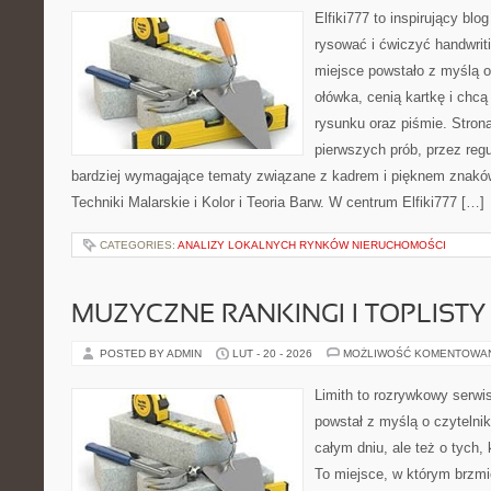
Elfiki777 to inspirujący blo
rysować i ćwiczyć handwrit
miejsce powstało z myślą o
ołówka, cenią kartkę i chc
rysunku oraz piśmie. Stron
pierwszych prób, przez regu
bardziej wymagające tematy związane z kadrem i pięknem znaków
Techniki Malarskie i Kolor i Teoria Barw. W centrum Elfiki777 […]
CATEGORIES:
ANALIZY LOKALNYCH RYNKÓW NIERUCHOMOŚCI
MUZYCZNE RANKINGI I TOPLISTY
POSTED BY ADMIN
LUT - 20 - 2026
MOŻLIWOŚĆ KOMENTOWA
Limith to rozrywkowy serwi
powstał z myślą o czytelni
całym dniu, ale też o tych,
To miejsce, w którym brzmi