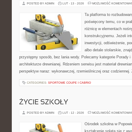
POSTED BY ADMIN
LUT - 13 - 2026
MOŻLIWOŚĆ KOMENTOWA
Ta platforma to rozbudowan
poświęcony temu, co w prak
różnicę w elementach nośn
konstrukcyjnemu. Jeżeli int
inwestycji, odświeżenie, po
albo detale stolarskie, zna
przystępny sposób, bez lania wody. Polecamy kategorie Porady i 
architekturze drewnianej. Rdzeniem serwisu jest materiał drewnian
perspektyw naraz: wykonawczej, rzemieślniczej oraz codziennej. 
CATEGORIES:
SPORTOWE COUPE I CABRIO
ŻYCIE SZKOŁY
POSTED BY ADMIN
LUT - 12 - 2026
MOŻLIWOŚĆ KOMENTOWA
Ośrodek szkolna w Popowie
kształcenie splata się z w