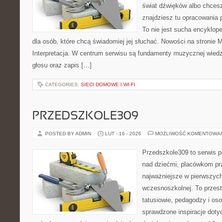
świat dźwięków albo chces
znajdziesz tu opracowania 
To nie jest sucha encyklop
dla osób, które chcą świadomiej jej słuchać. Nowości na stronie M
Interpretacja. W centrum serwisu są fundamenty muzycznej wied
głosu oraz zapis […]
CATEGORIES:
SIECI DOMOWE I WI-FI
PRZEDSZKOLE309
POSTED BY ADMIN
LUT - 16 - 2026
MOŻLIWOŚĆ KOMENTOWA
Przedszkole309 to serwis 
nad dziećmi, placówkom pr
najważniejsze w pierwszych
wczesnoszkolnej. To przes
tatusiowie, pedagodzy i oso
sprawdzone inspiracje doty