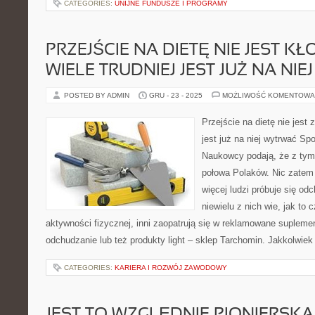
CATEGORIES:
UNIJNE FUNDUSZE I PROGRAMY
PRZEJŚCIE NA DIETĘ NIE JEST KŁ
WIELE TRUDNIEJ JEST JUŻ NA NI
POSTED BY ADMIN
GRU - 23 - 2025
MOŻLIWOŚĆ KOMENTOWA
Przejście na dietę nie jest 
jest już na niej wytrwać Sp
Naukowcy podają, że z tym
połowa Polaków. Nic zatem 
więcej ludzi próbuje się od
niewielu z nich wie, jak to 
aktywności fizycznej, inni zaopatrują się w reklamowane suplem
odchudzanie lub też produkty light – sklep Tarchomin. Jakkolwie
CATEGORIES:
KARIERA I ROZWÓJ ZAWODOWY