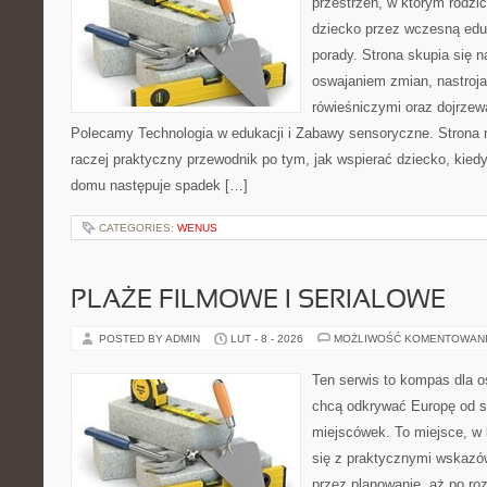
przestrzeń, w którym rodzi
dziecko przez wczesną eduk
porady. Strona skupia się 
oswajaniem zmian, nastroja
rówieśniczymi oraz dojrze
Polecamy Technologia w edukacji i Zabawy sensoryczne. Strona nie
raczej praktyczny przewodnik po tym, jak wspierać dziecko, kiedy
domu następuje spadek […]
CATEGORIES:
WENUS
PLAŻE FILMOWE I SERIALOWE
POSTED BY ADMIN
LUT - 8 - 2026
MOŻLIWOŚĆ KOMENTOWAN
Ten serwis to kompas dla o
chcą odkrywać Europę od s
miejscówek. To miejsce, w
się z praktycznymi wskazó
przez planowanie, aż po roz