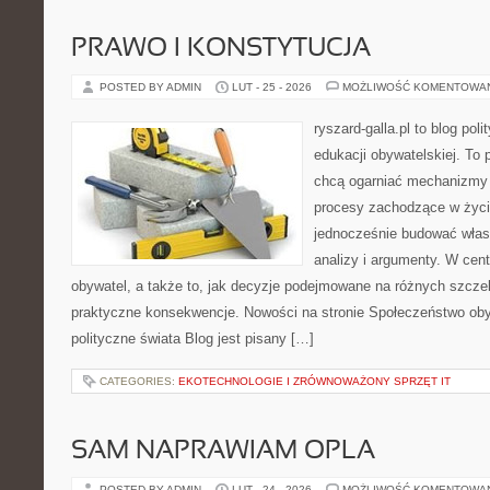
PRAWO I KONSTYTUCJA
POSTED BY ADMIN
LUT - 25 - 2026
MOŻLIWOŚĆ KOMENTOWA
ryszard-galla.pl to blog pol
edukacji obywatelskiej. To 
chcą ogarniać mechanizmy p
procesy zachodzące w życi
jednocześnie budować włas
analizy i argumenty. W cen
obywatel, a także to, jak decyzje podejmowane na różnych szczeb
praktyczne konsekwencje. Nowości na stronie Społeczeństwo oby
polityczne świata Blog jest pisany […]
CATEGORIES:
EKOTECHNOLOGIE I ZRÓWNOWAŻONY SPRZĘT IT
SAM NAPRAWIAM OPLA
POSTED BY ADMIN
LUT - 24 - 2026
MOŻLIWOŚĆ KOMENTOWA