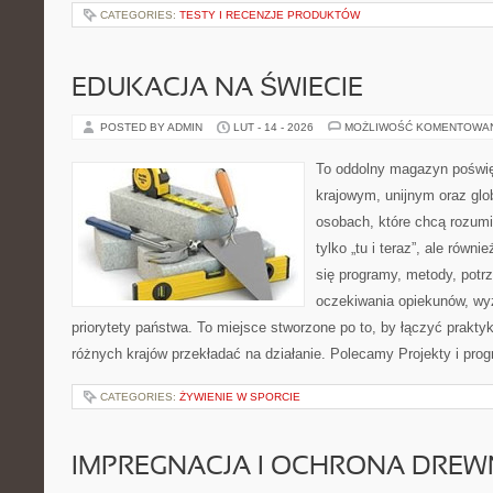
CATEGORIES:
TESTY I RECENZJE PRODUKTÓW
EDUKACJA NA ŚWIECIE
POSTED BY ADMIN
LUT - 14 - 2026
MOŻLIWOŚĆ KOMENTOWA
To oddolny magazyn poświę
krajowym, unijnym oraz glo
osobach, które chcą rozumie
tylko „tu i teraz”, ale równ
się programy, metody, potrz
oczekiwania opiekunów, w
priorytety państwa. To miejsce stworzone po to, by łączyć praktykę
różnych krajów przekładać na działanie. Polecamy Projekty i pro
CATEGORIES:
ŻYWIENIE W SPORCIE
IMPREGNACJA I OCHRONA DRE