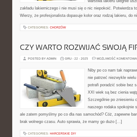
warstwa lakieru ulegnie us
zakładu lakierniczego i nie musi się o nic niepokoić. Potwierdza to 
Wierzy, że profesjonalista dopasuje kolor oraz rodzaj lakieru, do 
CATEGORIES:
CHORZÓW
CZY WARTO ROZWIJAĆ SWOJĄ F
POSTED BY ADMIN
GRU - 22 - 2025
MOŻLIWOŚĆ KOMENTOWA
Niby po co nam tak napra
nie patrzeć niezwykle wielu
potrafi poradzić sobie bez 
XXI wiek są bez cienia wąt
Szczególnie po zniesieniu 
naszego rodaka spokojnie 
ale zatem pomyślmy po co dla nas samochód? Cóż, zapewne bar
brak wolnego czasu. Auto sprawia, że mamy go dużo […]
CATEGORIES:
HARCERSKIE DIY