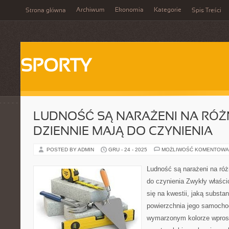
Archiwum
Ekonomia
Kategorie
Strona główna
Spis Treści
SPORTY
LUDNOŚĆ SĄ NARAŻENI NA RÓŻN
DZIENNIE MAJĄ DO CZYNIENIA
POSTED BY ADMIN
GRU - 24 - 2025
MOŻLIWOŚĆ KOMENTOWA
Ludność są narażeni na róż
do czynienia Zwykły właścic
się na kwestii, jaką substan
powierzchnia jego samocho
wymarzonym kolorze wprost 