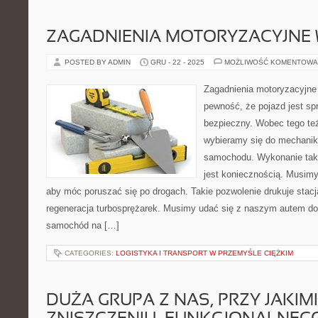
ZAGADNIENIA MOTORYZACYJNE 
POSTED BY ADMIN
GRU - 22 - 2025
MOŻLIWOŚĆ KOMENTOWA
Zagadnienia motoryzacyjn
pewność, że pojazd jest s
bezpieczny. Wobec tego te
wybieramy się do mechanik
samochodu. Wykonanie taki
jest koniecznością. Musimy
aby móc poruszać się po drogach. Takie pozwolenie drukuje stacj
regeneracja turbosprężarek. Musimy udać się z naszym autem do 
samochód na […]
CATEGORIES:
LOGISTYKA I TRANSPORT W PRZEMYŚLE CIĘŻKIM
DUŻA GRUPA Z NAS, PRZY JAKI