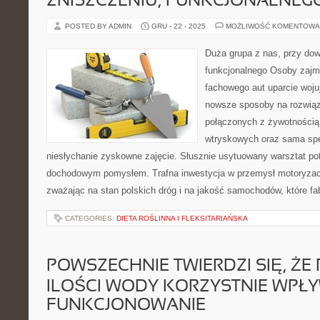
ZNISZCZENIU, FUNKCJONALNEG
POSTED BY ADMIN
GRU - 22 - 2025
MOŻLIWOŚĆ KOMENTOWA
Duża grupa z nas, przy do
funkcjonalnego Osoby zajm
fachowego aut uparcie wojuj
nowsze sposoby na rozwią
połączonych z żywotnością
wtryskowych oraz sama spe
niesłychanie zyskowne zajęcie. Słusznie usytuowany warsztat pot
dochodowym pomysłem. Trafna inwestycja w przemysł motoryzac
zważając na stan polskich dróg i na jakość samochodów, które f
CATEGORIES:
DIETA ROŚLINNA I FLEKSITARIAŃSKA
POWSZECHNIE TWIERDZI SIĘ, ŻE 
ILOŚCI WODY KORZYSTNIE WPŁ
FUNKCJONOWANIE