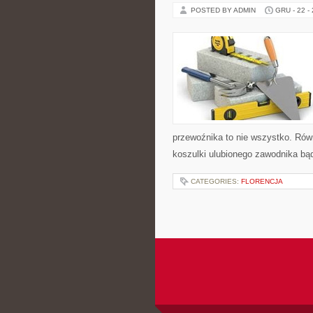
POSTED BY ADMIN
GRU - 22 -
przewoźnika to nie wszystko. Rów
koszulki ulubionego zawodnika bą
CATEGORIES:
FLORENCJA