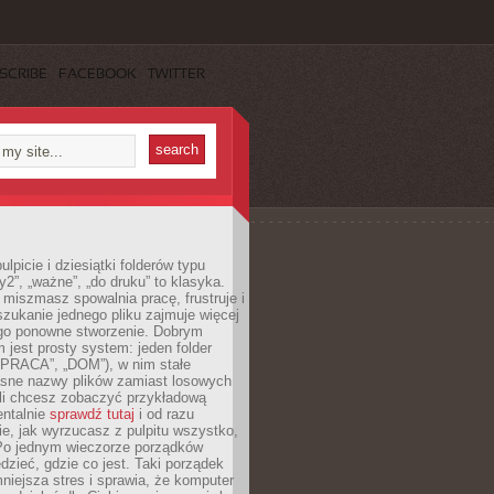
SCRIBE
FACEBOOK
TWITTER
lpicie i dziesiątki folderów typu
y2”, „ważne”, „do druku” to klasyka.
 miszmasz spowalnia pracę, frustruje i
szukanie jednego pliku zajmuje więcej
ego ponowne stworzenie. Dobrym
 jest prosty system: jeden folder
 „PRACA”, „DOM”), w nim stałe
jasne nazwy plików zamiast losowych
śli chcesz zobaczyć przykładową
entalnie
sprawdź tutaj
i od razu
e, jak wyrzucasz z pulpitu wszystko,
Po jednym wieczorze porządków
dzieć, gdzie co jest. Taki porządek
iejsza stres i sprawia, że komputer