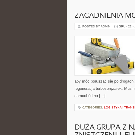
ZAGADNIENIA M
POSTED BY ADMIN
GRU - 22 -
aby móc poruszać się po drogach. 
regeneracja turbosprężarek. Musi
samochód na […]
CATEGORIES:
LOGISTYKA I TRAN
DUŻA GRUPA Z N