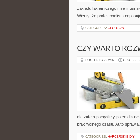
zakładu lakierniczego i nie musi si
Wierzy, że profesjonalista dopasuj
CATEGORIES:
CHORZÓW
CZY WARTO ROZW
POSTED BY ADMIN
GRU - 22 -
ale zatem pomyślmy po co dla n
brak wolnego czasu. Auto sprawi
CATEGORIES:
HARCERSKIE DIY