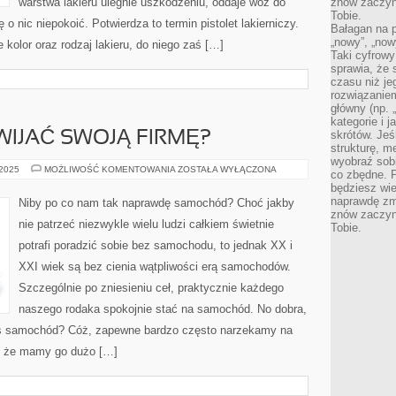
warstwa lakieru ulegnie uszkodzeniu, oddaje wóz do
znów zaczyna
Tobie.
ę o nic niepokoić. Potwierdza to termin pistolet lakierniczy.
Bałagan na pu
„nowy”, „now
e kolor oraz rodzaj lakieru, do niego zaś […]
Taki cyfrowy
sprawia, że 
czasu niż j
rozwiązaniem
główny (np.
kategorie i 
skrótów. Je
IJAĆ SWOJĄ FIRMĘ?
strukturę, m
wyobraź sobi
CZY
 2025
MOŻLIWOŚĆ KOMENTOWANIA
ZOSTAŁA WYŁĄCZONA
co zbędne. 
WARTO
będziesz wie
ROZWIJAĆ
SWOJĄ
naprawdę zmn
Niby po co nam tak naprawdę samochód? Choć jakby
FIRMĘ?
znów zaczyna
nie patrzeć niezwykle wielu ludzi całkiem świetnie
Tobie.
potrafi poradzić sobie bez samochodu, to jednak XX i
XXI wiek są bez cienia wątpliwości erą samochodów.
Szczególnie po zniesieniu ceł, praktycznie każdego
naszego rodaka spokojnie stać na samochód. No dobra,
as samochód? Cóż, zapewne bardzo często narzekamy na
a, że mamy go dużo […]