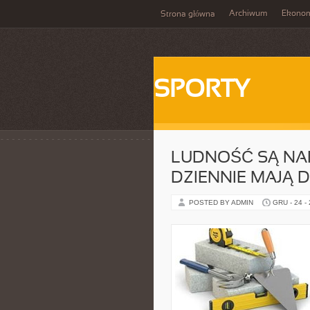
Archiwum
Ekono
Strona główna
SPORTY
LUDNOŚĆ SĄ NAR
DZIENNIE MAJĄ 
POSTED BY ADMIN
GRU - 24 -