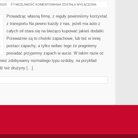
POWSZECHNIE
 2025
MOŻLIWOŚĆ KOMENTOWANIA
ZOSTAŁA WYŁĄCZONA
TWIERDZI
SIĘ,
ŻE
Prowadząc własną firmę, z reguły powinniśmy korzystać
PICIE
DUŻEJ
z transportu Na pewno każdy z nas, jeżeli ma auto z
ILOŚCI
WODY
całych sił stara się na bieżąco kupować jakieś dodatki.
KORZYSTNIE
WPŁYWA
Przeważnie są to choinki zapachowe, lub też w innej
NA
FUNKCJONOWANIE
postaci zapachy, a tylko wobec tego że pragniemy
posiadać przyjemny zapach w aucie. W takim razie oc
nież zdobywamy rozmaitego typu ozdoby, na przykład
dź też drużyny […]