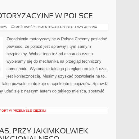
OTORYZACYJNE W POLSCE
ZAGADNIENIA
 2025
MOŻLIWOŚĆ KOMENTOWANIA
ZOSTAŁA WYŁĄCZONA
MOTORYZACYJNE
W
POLSCE
Zagadnienia motoryzacyjne w Polsce Chcemy posiadać
pewność, że pojazd jest sprawny i tym samym
bezpieczny. Wobec tego też od czasu do czasu
wybieramy się do mechanika na przegląd techniczny
samochodu. Wykonanie takiego przeglądu co jakiś czas
jest koniecznością. Musimy uzyskać pozwolenie na to,
Takie pozwolenie drukuje stacja kontroli pojazdów. Sprawdź
my udać się z naszym autem do takiego miejsca, zostawić
SPORT W PRZEMYŚLE CIĘŻKIM
AS, PRZY JAKIMKOLWIEK