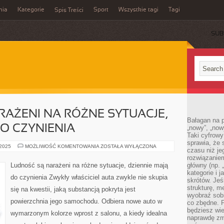
mia
Kategorie
Sport
Wszystkie tagi
Tagi
Spis Treści
SUB
AŻENI NA RÓŻNE SYTUACJE,
Bałagan na pu
DO CZYNIENIA
„nowy”, „now
Taki cyfrowy
sprawia, że 
LUDNOŚĆ
 2025
MOŻLIWOŚĆ KOMENTOWANIA
ZOSTAŁA WYŁĄCZONA
czasu niż j
SĄ
NARAŻENI
rozwiązaniem
NA
Ludność są narażeni na różne sytuacje, dziennie mają
główny (np.
RÓŻNE
kategorie i 
SYTUACJE,
do czynienia Zwykły właściciel auta zwykle nie skupia
DZIENNIE
skrótów. Je
MAJĄ
strukturę, m
się na kwestii, jaką substancją pokryta jest
DO
wyobraź sobi
CZYNIENIA
powierzchnia jego samochodu. Odbiera nowe auto w
co zbędne. 
będziesz wie
wymarzonym kolorze wprost z salonu, a kiedy idealna
naprawdę zmn