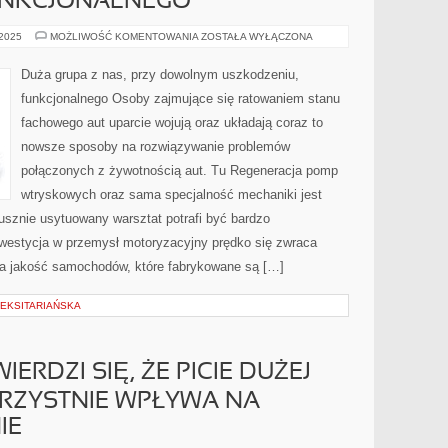
FUNKCJONALNEGO
DUŻA
 2025
MOŻLIWOŚĆ KOMENTOWANIA
ZOSTAŁA WYŁĄCZONA
GRUPA
Z
NAS,
Duża grupa z nas, przy dowolnym uszkodzeniu,
PRZY
JAKIMKOLWIEK
funkcjonalnego Osoby zajmujące się ratowaniem stanu
ZNISZCZENIU,
FUNKCJONALNEGO
fachowego aut uparcie wojują oraz układają coraz to
nowsze sposoby na rozwiązywanie problemów
połączonych z żywotnością aut. Tu Regeneracja pomp
wtryskowych oraz sama specjalność mechaniki jest
usznie usytuowany warsztat potrafi być bardzo
estycja w przemysł motoryzacyjny prędko się zwraca
 na jakość samochodów, które fabrykowane są […]
FLEKSITARIAŃSKA
ERDZI SIĘ, ŻE PICIE DUŻEJ
ORZYSTNIE WPŁYWA NA
IE