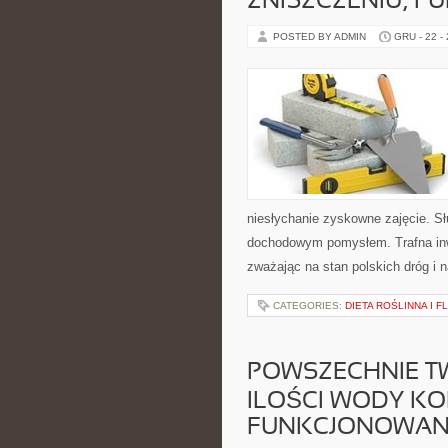
ZNISZCZENIU, 
POSTED BY ADMIN
GRU - 22 -
niesłychanie zyskowne zajęcie. Sł
dochodowym pomysłem. Trafna inw
zważając na stan polskich dróg i
CATEGORIES:
DIETA ROŚLINNA I 
POWSZECHNIE TWI
ILOŚCI WODY K
FUNKCJONOWAN