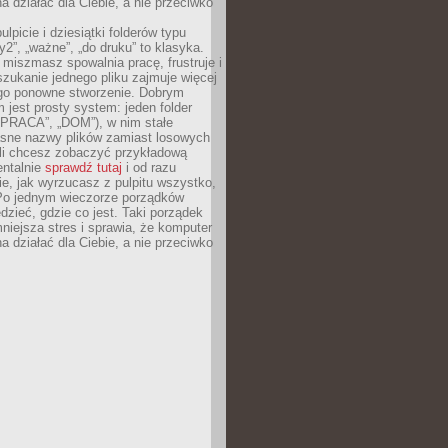
 działać dla Ciebie, a nie przeciwko
lpicie i dziesiątki folderów typu
y2”, „ważne”, „do druku” to klasyka.
 miszmasz spowalnia pracę, frustruje i
szukanie jednego pliku zajmuje więcej
ego ponowne stworzenie. Dobrym
 jest prosty system: jeden folder
 „PRACA”, „DOM”), w nim stałe
jasne nazwy plików zamiast losowych
śli chcesz zobaczyć przykładową
entalnie
sprawdź tutaj
i od razu
e, jak wyrzucasz z pulpitu wszystko,
Po jednym wieczorze porządków
dzieć, gdzie co jest. Taki porządek
iejsza stres i sprawia, że komputer
 działać dla Ciebie, a nie przeciwko