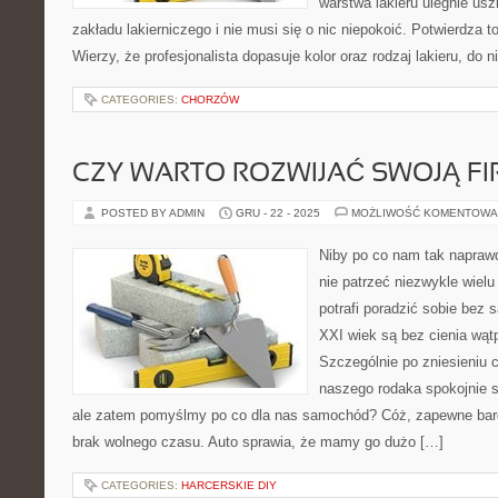
warstwa lakieru ulegnie us
zakładu lakierniczego i nie musi się o nic niepokoić. Potwierdza to 
Wierzy, że profesjonalista dopasuje kolor oraz rodzaj lakieru, do 
CATEGORIES:
CHORZÓW
CZY WARTO ROZWIJAĆ SWOJĄ F
POSTED BY ADMIN
GRU - 22 - 2025
MOŻLIWOŚĆ KOMENTOWA
Niby po co nam tak napra
nie patrzeć niezwykle wielu
potrafi poradzić sobie bez 
XXI wiek są bez cienia wąt
Szczególnie po zniesieniu 
naszego rodaka spokojnie 
ale zatem pomyślmy po co dla nas samochód? Cóż, zapewne bar
brak wolnego czasu. Auto sprawia, że mamy go dużo […]
CATEGORIES:
HARCERSKIE DIY