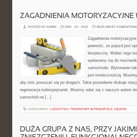
ZAGADNIENIA MOTORYZACYJNE 
POSTED BY ADMIN
GRU - 22 - 2025
MOŻLIWOŚĆ KOMENTOWA
Zagadnienia motoryzacyjn
pewność, że pojazd jest s
bezpieczny. Wobec tego te
wybieramy się do mechanik
samochodu. Wykonanie taki
jest koniecznością. Musimy
aby móc poruszać się po drogach. Takie pozwolenie drukuje stacj
regeneracja turbosprężarek. Musimy udać się z naszym autem do 
samochód na […]
CATEGORIES:
LOGISTYKA I TRANSPORT W PRZEMYŚLE CIĘŻKIM
DUŻA GRUPA Z NAS, PRZY JAKI