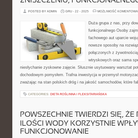
ZNISZCZENIU, FUNKCJONALNEG
POSTED BY ADMIN
GRU - 22 - 2025
MOŻLIWOŚĆ KOMENTOWA
Duża grupa z nas, przy do
funkcjonalnego Osoby zajm
fachowego aut uparcie wojuj
nowsze sposoby na rozwią
połączonych z żywotnością
wtryskowych oraz sama spe
niesłychanie zyskowne zajęcie. Słusznie usytuowany warsztat pot
dochodowym pomysłem. Trafna inwestycja w przemysł motoryzac
zważając na stan polskich dróg i na jakość samochodów, które f
CATEGORIES:
DIETA ROŚLINNA I FLEKSITARIAŃSKA
POWSZECHNIE TWIERDZI SIĘ, ŻE 
ILOŚCI WODY KORZYSTNIE WPŁ
FUNKCJONOWANIE