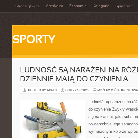
Archiwum
Ekonomia
Kategorie
Strona główna
Spis Treści
SPORTY
LUDNOŚĆ SĄ NARAŻENI NA RÓŻN
DZIENNIE MAJĄ DO CZYNIENIA
POSTED BY ADMIN
GRU - 24 - 2025
MOŻLIWOŚĆ KOMENTOWA
Ludność są narażeni na róż
do czynienia Zwykły właścic
się na kwestii, jaką substan
powierzchnia jego samocho
wymarzonym kolorze wprost 