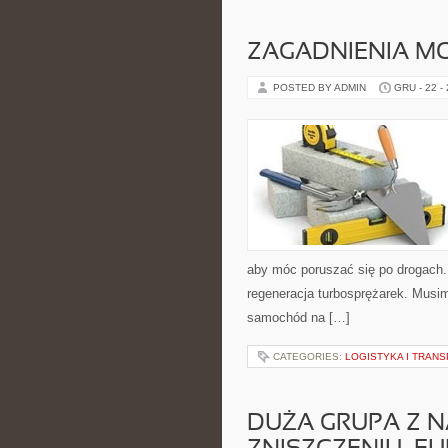
ZAGADNIENIA M
POSTED BY ADMIN
GRU - 22 -
aby móc poruszać się po drogach. 
regeneracja turbosprężarek. Musi
samochód na […]
CATEGORIES:
LOGISTYKA I TRAN
DUŻA GRUPA Z N