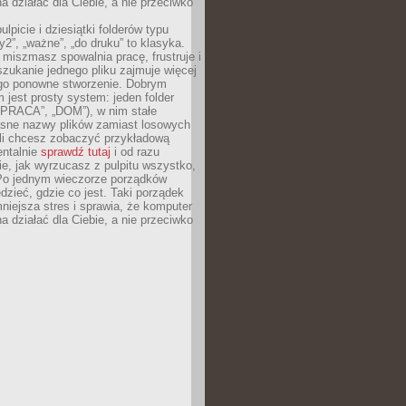
 działać dla Ciebie, a nie przeciwko
lpicie i dziesiątki folderów typu
y2”, „ważne”, „do druku” to klasyka.
 miszmasz spowalnia pracę, frustruje i
szukanie jednego pliku zajmuje więcej
ego ponowne stworzenie. Dobrym
 jest prosty system: jeden folder
 „PRACA”, „DOM”), w nim stałe
jasne nazwy plików zamiast losowych
śli chcesz zobaczyć przykładową
entalnie
sprawdź tutaj
i od razu
e, jak wyrzucasz z pulpitu wszystko,
Po jednym wieczorze porządków
dzieć, gdzie co jest. Taki porządek
iejsza stres i sprawia, że komputer
 działać dla Ciebie, a nie przeciwko