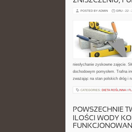
ZNISZCZENIU, 
POSTED BY ADMIN
GRU - 22 -
niesłychanie zyskowne zajęcie. Sł
dochodowym pomysłem. Trafna inw
zważając na stan polskich dróg i
CATEGORIES:
DIETA ROŚLINNA I 
POWSZECHNIE TWI
ILOŚCI WODY K
FUNKCJONOWAN