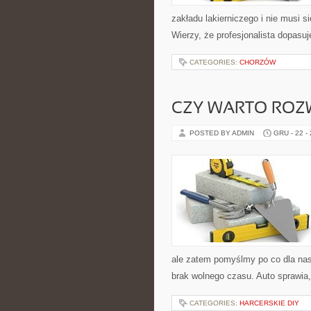
zakładu lakierniczego i nie musi si
Wierzy, że profesjonalista dopasuj
CATEGORIES:
CHORZÓW
CZY WARTO ROZW
POSTED BY ADMIN
GRU - 22 -
ale zatem pomyślmy po co dla n
brak wolnego czasu. Auto sprawi
CATEGORIES:
HARCERSKIE DIY