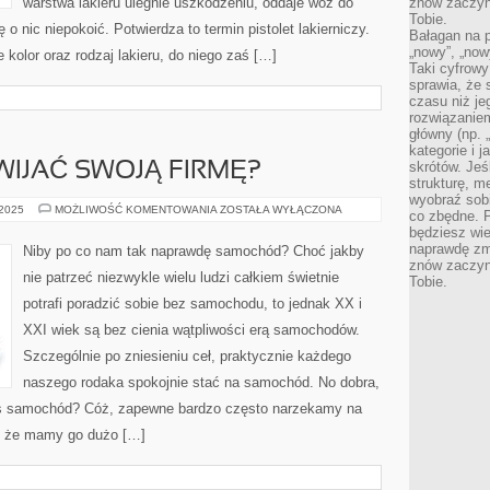
warstwa lakieru ulegnie uszkodzeniu, oddaje wóz do
znów zaczyna
Tobie.
ę o nic niepokoić. Potwierdza to termin pistolet lakierniczy.
Bałagan na pu
„nowy”, „now
e kolor oraz rodzaj lakieru, do niego zaś […]
Taki cyfrowy
sprawia, że 
czasu niż j
rozwiązaniem
główny (np.
kategorie i 
skrótów. Je
IJAĆ SWOJĄ FIRMĘ?
strukturę, m
wyobraź sobi
CZY
 2025
MOŻLIWOŚĆ KOMENTOWANIA
ZOSTAŁA WYŁĄCZONA
co zbędne. 
WARTO
będziesz wie
ROZWIJAĆ
SWOJĄ
naprawdę zmn
Niby po co nam tak naprawdę samochód? Choć jakby
FIRMĘ?
znów zaczyna
nie patrzeć niezwykle wielu ludzi całkiem świetnie
Tobie.
potrafi poradzić sobie bez samochodu, to jednak XX i
XXI wiek są bez cienia wątpliwości erą samochodów.
Szczególnie po zniesieniu ceł, praktycznie każdego
naszego rodaka spokojnie stać na samochód. No dobra,
as samochód? Cóż, zapewne bardzo często narzekamy na
a, że mamy go dużo […]