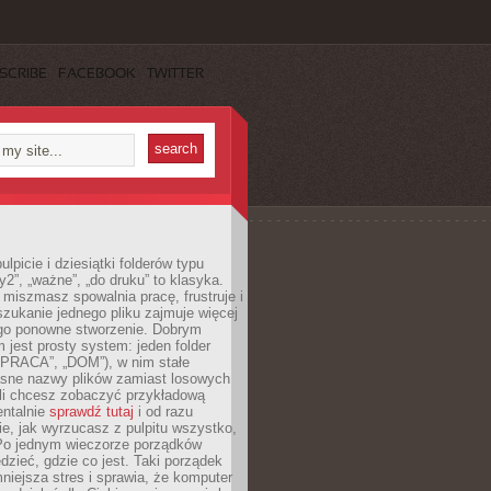
SCRIBE
FACEBOOK
TWITTER
lpicie i dziesiątki folderów typu
y2”, „ważne”, „do druku” to klasyka.
 miszmasz spowalnia pracę, frustruje i
szukanie jednego pliku zajmuje więcej
ego ponowne stworzenie. Dobrym
 jest prosty system: jeden folder
 „PRACA”, „DOM”), w nim stałe
jasne nazwy plików zamiast losowych
śli chcesz zobaczyć przykładową
entalnie
sprawdź tutaj
i od razu
e, jak wyrzucasz z pulpitu wszystko,
Po jednym wieczorze porządków
dzieć, gdzie co jest. Taki porządek
iejsza stres i sprawia, że komputer