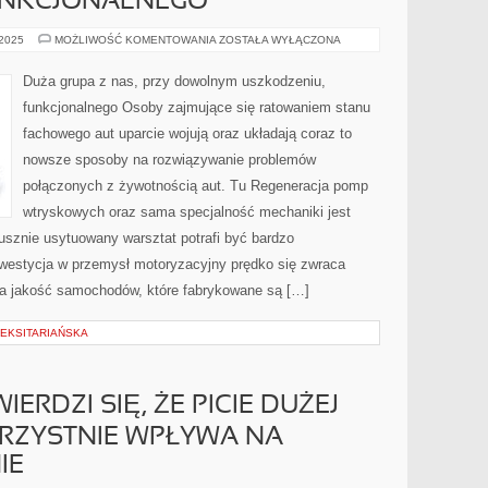
FUNKCJONALNEGO
DUŻA
 2025
MOŻLIWOŚĆ KOMENTOWANIA
ZOSTAŁA WYŁĄCZONA
GRUPA
Z
NAS,
Duża grupa z nas, przy dowolnym uszkodzeniu,
PRZY
JAKIMKOLWIEK
funkcjonalnego Osoby zajmujące się ratowaniem stanu
ZNISZCZENIU,
FUNKCJONALNEGO
fachowego aut uparcie wojują oraz układają coraz to
nowsze sposoby na rozwiązywanie problemów
połączonych z żywotnością aut. Tu Regeneracja pomp
wtryskowych oraz sama specjalność mechaniki jest
usznie usytuowany warsztat potrafi być bardzo
estycja w przemysł motoryzacyjny prędko się zwraca
 na jakość samochodów, które fabrykowane są […]
FLEKSITARIAŃSKA
ERDZI SIĘ, ŻE PICIE DUŻEJ
ORZYSTNIE WPŁYWA NA
IE