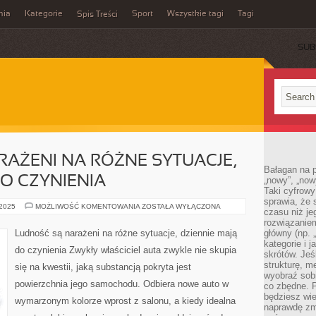
mia
Kategorie
Sport
Wszystkie tagi
Tagi
Spis Treści
SUB
AŻENI NA RÓŻNE SYTUACJE,
Bałagan na pu
DO CZYNIENIA
„nowy”, „now
Taki cyfrowy
sprawia, że 
LUDNOŚĆ
 2025
MOŻLIWOŚĆ KOMENTOWANIA
ZOSTAŁA WYŁĄCZONA
czasu niż j
SĄ
NARAŻENI
rozwiązaniem
NA
Ludność są narażeni na różne sytuacje, dziennie mają
główny (np.
RÓŻNE
kategorie i 
SYTUACJE,
do czynienia Zwykły właściciel auta zwykle nie skupia
DZIENNIE
skrótów. Je
MAJĄ
strukturę, m
się na kwestii, jaką substancją pokryta jest
DO
wyobraź sobi
CZYNIENIA
powierzchnia jego samochodu. Odbiera nowe auto w
co zbędne. 
będziesz wie
wymarzonym kolorze wprost z salonu, a kiedy idealna
naprawdę zmn