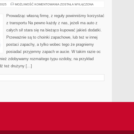
POWSZECHNIE
 2025
MOŻLIWOŚĆ KOMENTOWANIA
ZOSTAŁA WYŁĄCZONA
TWIERDZI
SIĘ,
ŻE
Prowadząc własną firmę, z reguły powinniśmy korzystać
PICIE
DUŻEJ
z transportu Na pewno każdy z nas, jeżeli ma auto z
ILOŚCI
WODY
całych sił stara się na bieżąco kupować jakieś dodatki.
KORZYSTNIE
WPŁYWA
Przeważnie są to choinki zapachowe, lub też w innej
NA
FUNKCJONOWANIE
postaci zapachy, a tylko wobec tego że pragniemy
posiadać przyjemny zapach w aucie. W takim razie oc
nież zdobywamy rozmaitego typu ozdoby, na przykład
dź też drużyny […]