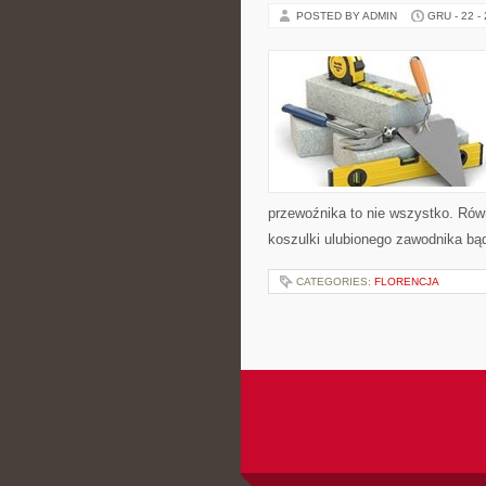
POSTED BY ADMIN
GRU - 22 -
przewoźnika to nie wszystko. Rów
koszulki ulubionego zawodnika bą
CATEGORIES:
FLORENCJA