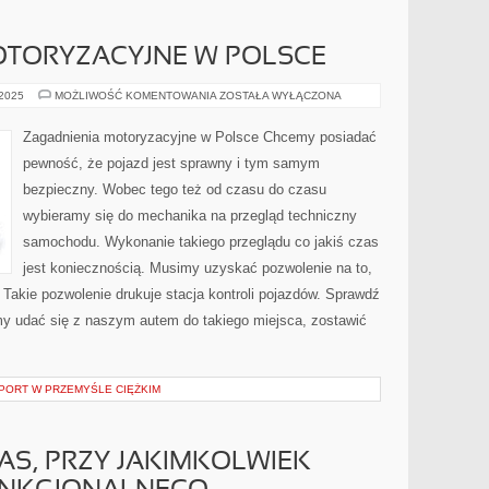
OTORYZACYJNE W POLSCE
ZAGADNIENIA
 2025
MOŻLIWOŚĆ KOMENTOWANIA
ZOSTAŁA WYŁĄCZONA
MOTORYZACYJNE
W
POLSCE
Zagadnienia motoryzacyjne w Polsce Chcemy posiadać
pewność, że pojazd jest sprawny i tym samym
bezpieczny. Wobec tego też od czasu do czasu
wybieramy się do mechanika na przegląd techniczny
samochodu. Wykonanie takiego przeglądu co jakiś czas
jest koniecznością. Musimy uzyskać pozwolenie na to,
Takie pozwolenie drukuje stacja kontroli pojazdów. Sprawdź
my udać się z naszym autem do takiego miejsca, zostawić
SPORT W PRZEMYŚLE CIĘŻKIM
AS, PRZY JAKIMKOLWIEK