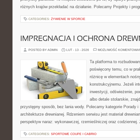
różnych krajów przekładać na działanie. Polecamy Projekty i pro
CATEGORIES:
ŻYWIENIE W SPORCIE
IMPREGNACJA I OCHRONA DRE
POSTED BY ADMIN
LUT - 13 - 2026
MOŻLIWOŚĆ KOMENTOWA
Ta platforma to rozbudowan
poświęcony temu, co w prak
różnicę w elementach nośn
konstrukcyjnemu. Jeżeli int
inwestycji, odświeżenie, po
albo detale stolarskie, zna
przystępny sposób, bez lania wody. Polecamy kategorie Porady i 
architekturze drewnianej. Rdzeniem serwisu jest materiał drewnian
perspektyw naraz: wykonawczej, rzemieślniczej oraz codziennej. 
CATEGORIES:
SPORTOWE COUPE I CABRIO