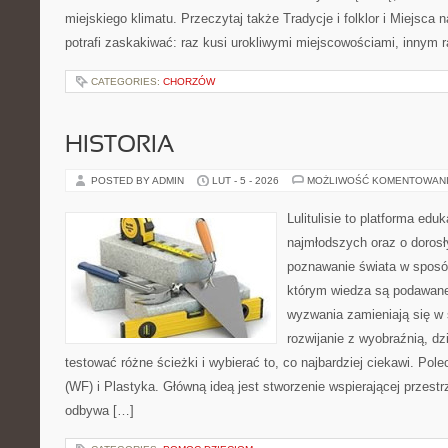
miejskiego klimatu. Przeczytaj także Tradycje i folklor i Miejsc
potrafi zaskakiwać: raz kusi urokliwymi miejscowościami, innym
CATEGORIES:
CHORZÓW
HISTORIA
POSTED BY ADMIN
LUT - 5 - 2026
MOŻLIWOŚĆ KOMENTOWAN
Lulitulisie to platforma ed
najmłodszych oraz o dorosł
poznawanie świata w sposób
którym wiedza są podawane
wyzwania zamieniają się w 
rozwijanie z wyobraźnią, d
testować różne ścieżki i wybierać to, co najbardziej ciekawi. P
(WF) i Plastyka. Główną ideą jest stworzenie wspierającej przestr
odbywa […]