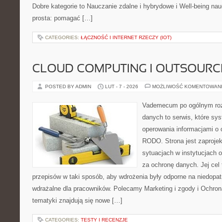
Dobre kategorie to Nauczanie zdalne i hybrydowe i Well-being nauc
prosta: pomagać […]
CATEGORIES:
ŁĄCZNOŚĆ I INTERNET RZECZY (IOT)
CLOUD COMPUTING I OUTSOURC
POSTED BY ADMIN
LUT - 7 - 2026
MOŻLIWOŚĆ KOMENTOWAN
Vademecum po ogólnym roz
danych to serwis, które sy
operowania informacjami o
RODO. Strona jest zaproje
sytuacjach w instytucjach 
za ochronę danych. Jej cel
przepisów w taki sposób, aby wdrożenia były odporne na niedopat
wdrażalne dla pracowników. Polecamy Marketing i zgody i Ochro
tematyki znajdują się nowe […]
CATEGORIES:
TESTY I RECENZJE