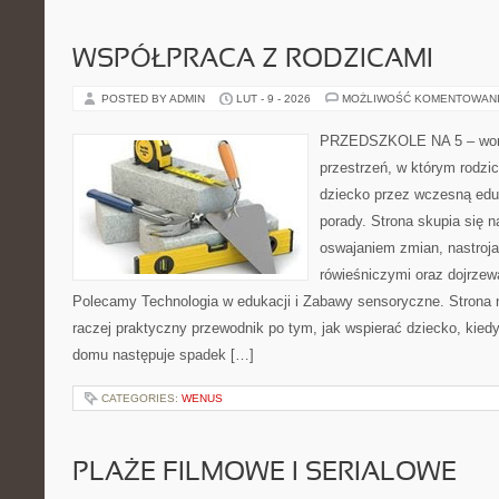
WSPÓŁPRACA Z RODZICAMI
POSTED BY ADMIN
LUT - 9 - 2026
MOŻLIWOŚĆ KOMENTOWAN
PRZEDSZKOLE NA 5 – worta
przestrzeń, w którym rodzi
dziecko przez wczesną eduk
porady. Strona skupia się 
oswajaniem zmian, nastroja
rówieśniczymi oraz dojrze
Polecamy Technologia w edukacji i Zabawy sensoryczne. Strona nie
raczej praktyczny przewodnik po tym, jak wspierać dziecko, kiedy
domu następuje spadek […]
CATEGORIES:
WENUS
PLAŻE FILMOWE I SERIALOWE