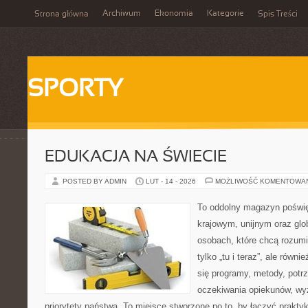
Archiwum
Ekonomia
Kategorie
Strona główna
Spis Treści
SPORTY
EDUKACJA NA ŚWIECIE
POSTED BY ADMIN
LUT - 14 - 2026
MOŻLIWOŚĆ KOMENTOWA
To oddolny magazyn poświę
krajowym, unijnym oraz glo
osobach, które chcą rozumie
tylko „tu i teraz”, ale równ
się programy, metody, potrz
oczekiwania opiekunów, w
priorytety państwa. To miejsce stworzone po to, by łączyć praktykę