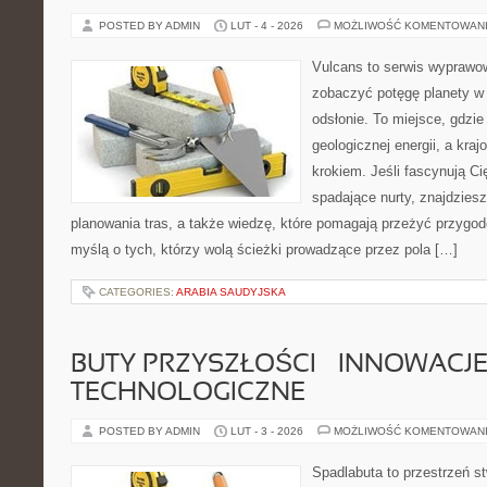
POSTED BY ADMIN
LUT - 4 - 2026
MOŻLIWOŚĆ KOMENTOWAN
Vulcans to serwis wyprawow
zobaczyć potęgę planety w j
odsłonie. To miejsce, gdzie 
geologicznej energii, a kra
krokiem. Jeśli fascynują Ci
spadające nurty, znajdzies
planowania tras, a także wiedzę, które pomagają przeżyć przygod
myślą o tych, którzy wolą ścieżki prowadzące przez pola […]
CATEGORIES:
ARABIA SAUDYJSKA
BUTY PRZYSZŁOŚCI – INNOWACJ
TECHNOLOGICZNE
POSTED BY ADMIN
LUT - 3 - 2026
MOŻLIWOŚĆ KOMENTOWAN
Spadlabuta to przestrzeń st