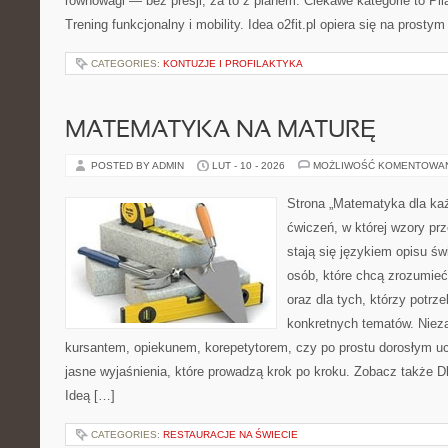
równowagi — bez presji, za to z planem. Ciekawe kategorie to Pila
Trening funkcjonalny i mobility. Idea o2fit.pl opiera się na prostym
CATEGORIES:
KONTUZJE I PROFILAKTYKA
MATEMATYKA NA MATURĘ
POSTED BY ADMIN
LUT - 10 - 2026
MOŻLIWOŚĆ KOMENTOWA
Strona „Matematyka dla każ
ćwiczeń, w której wzory pr
stają się językiem opisu świ
osób, które chcą zrozumie
oraz dla tych, którzy potrz
konkretnych tematów. Nieza
kursantem, opiekunem, korepetytorem, czy po prostu dorosłym uc
jasne wyjaśnienia, które prowadzą krok po kroku. Zobacz także Dl
Ideą […]
CATEGORIES:
RESTAURACJE NA ŚWIECIE