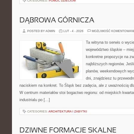
CATEGORIES:
POMOC DZIECIOM
DĄBROWA GÓRNICZA
POSTED BY ADMIN
LUT - 4 - 2026
MOŻLIWOŚĆ KOMENTOWAN
Ta witryna to serwis o wyc
województwo śląskie – mie
konkretne propozycje na zw
najbliższych regionów. Jeśl
planów, weekendowych wyci
dni, znajdziesz tu przewodn
naciskiem na konkret. To Śląsk bez zadęcia, ale z uważnością dla
W centrum materiałów stoi bogactwo regionu: od miejskich kwartał
industrialu po […]
CATEGORIES:
ARCHITEKTURA I ZABYTKI
DZIWNE FORMACJE SKALNE