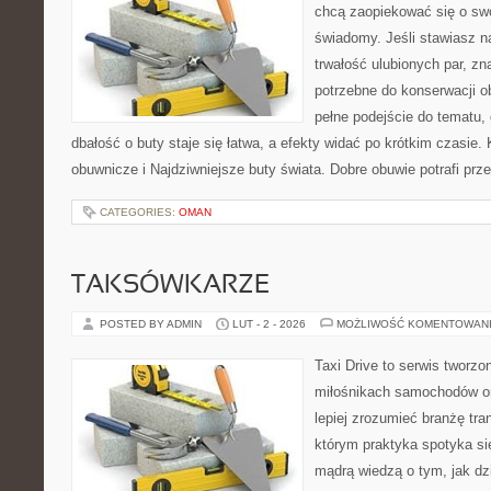
chcą zaopiekować się o sw
świadomy. Jeśli stawiasz n
trwałość ulubionych par, zn
potrzebne do konserwacji o
pełne podejście do tematu,
dbałość o buty staje się łatwa, a efekty widać po krótkim czasie. 
obuwnicze i Najdziwniejsze buty świata. Dobre obuwie potrafi prz
CATEGORIES:
OMAN
TAKSÓWKARZE
POSTED BY ADMIN
LUT - 2 - 2026
MOŻLIWOŚĆ KOMENTOWAN
Taxi Drive to serwis tworzo
miłośnikach samochodów or
lepiej zrozumieć branżę tra
którym praktyka spotyka si
mądrą wiedzą o tym, jak d