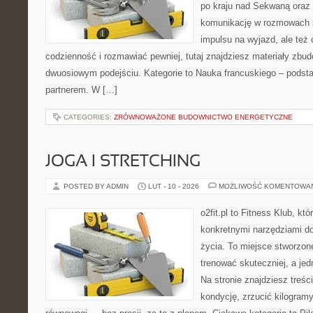
po kraju nad Sekwaną oraz n
komunikację w rozmowach z
impulsu na wyjazd, ale też
codzienność i rozmawiać pewniej, tutaj znajdziesz materiały zbu
dwuosiowym podejściu. Kategorie to Nauka francuskiego – podstaw
partnerem. W […]
CATEGORIES:
ZRÓWNOWAŻONE BUDOWNICTWO ENERGETYCZNE
JOGA I STRETCHING
POSTED BY ADMIN
LUT - 10 - 2026
MOŻLIWOŚĆ KOMENTOWA
o2fit.pl to Fitness Klub, kt
konkretnymi narzędziami do
życia. To miejsce stworzon
trenować skuteczniej, a jed
Na stronie znajdziesz treśc
kondycję, zrzucić kilogramy