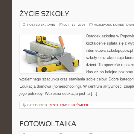
ŻYCIE SZKOŁY
POSTED BY ADMIN
LUT - 12 - 2026
MOŻLIWOŚĆ KOMENTOWA
Ośrodek szkolna w Popowie
kształcenie splata się z w
internetowa szkolapopow.pl
szkoły oraz akcentuje kier
dzieci. To opowieść o pozn
klas aż po kolejne poziomy
wzajemnego szacunku oraz stawiania sobie celów. Dobre kategori
Edukacja domowa (homeschooling). W centrum aktywności znajdu
jego potrzeby. Wczesna edukacja jest tu […]
CATEGORIES:
RESTAURACJE NA ŚWIECIE
FOTOWOLTAIKA