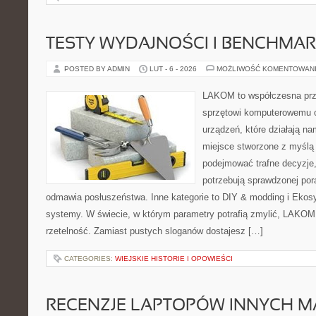
TESTY WYDAJNOŚCI I BENCHMAR
POSTED BY ADMIN
LUT - 6 - 2026
MOŻLIWOŚĆ KOMENTOWAN
LAKOM to współczesna prz
sprzętowi komputerowemu o
urządzeń, które działają n
miejsce stworzone z myślą 
podejmować trafne decyzje,
potrzebują sprawdzonej por
odmawia posłuszeństwa. Inne kategorie to DIY & modding i Ekosy
systemy. W świecie, w którym parametry potrafią zmylić, LAKOM 
rzetelność. Zamiast pustych sloganów dostajesz […]
CATEGORIES:
WIEJSKIE HISTORIE I OPOWIEŚCI
RECENZJE LAPTOPÓW INNYCH M