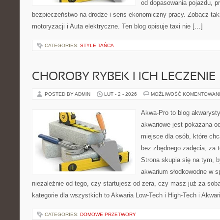
od dopasowania pojazdu, pr
bezpieczeństwo na drodze i sens ekonomiczny pracy. Zobacz ta
motoryzacji i Auta elektryczne. Ten blog opisuje taxi nie […]
CATEGORIES:
STYLE TAŃCA
CHOROBY RYBEK I ICH LECZENIE
POSTED BY ADMIN
LUT - 2 - 2026
MOŻLIWOŚĆ KOMENTOWAN
Akwa-Pro to blog akwaryst
akwariowe jest pokazana od
miejsce dla osób, które ch
bez zbędnego zadęcia, za t
Strona skupia się na tym, 
akwarium słodkowodne w s
niezależnie od tego, czy startujesz od zera, czy masz już za sob
kategorie dla wszystkich to Akwaria Low-Tech i High-Tech i Akwar
CATEGORIES:
DOMOWE PRZETWORY