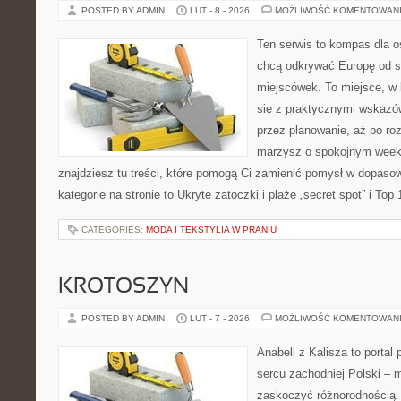
POSTED BY ADMIN
LUT - 8 - 2026
MOŻLIWOŚĆ KOMENTOWAN
Ten serwis to kompas dla o
chcą odkrywać Europę od s
miejscówek. To miejsce, w
się z praktycznymi wskazó
przez planowanie, aż po roz
marzysz o spokojnym week
znajdziesz tu treści, które pomogą Ci zamienić pomysł w dopas
kategorie na stronie to Ukryte zatoczki i plaże „secret spot” i Top
CATEGORIES:
MODA I TEKSTYLIA W PRANIU
KROTOSZYN
POSTED BY ADMIN
LUT - 7 - 2026
MOŻLIWOŚĆ KOMENTOWAN
Anabell z Kalisza to portal
sercu zachodniej Polski – mi
zaskoczyć różnorodnością. 