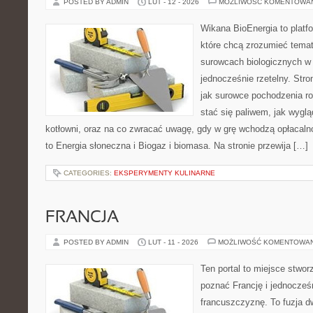
POSTED BY ADMIN
LUT - 12 - 2026
MOŻLIWOŚĆ KOMENTOWA
Wikana BioEnergia to platf
które chcą zrozumieć temat 
surowcach biologicznych w
jednocześnie rzetelny. Str
jak surowce pochodzenia r
stać się paliwem, jak wyglą
kotłowni, oraz na co zwracać uwagę, gdy w grę wchodzą opłacaln
to Energia słoneczna i Biogaz i biomasa. Na stronie przewija […]
CATEGORIES:
EKSPERYMENTY KULINARNE
FRANCJA
POSTED BY ADMIN
LUT - 11 - 2026
MOŻLIWOŚĆ KOMENTOWA
Ten portal to miejsce stwor
poznać Francję i jednocześ
francuszczyznę. To fuzja 