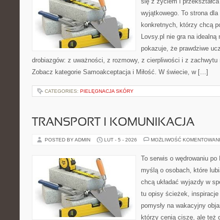
się z życiem i przekształc
wyjątkowego. To strona dla
konkretnych, którzy chcą p
Lovsy.pl nie gra na idealną
pokazuje, że prawdziwe ucz
drobiazgów: z uważności, z rozmowy, z cierpliwości i z zachwytu 
Zobacz kategorie Samoakceptacja i Miłość. W świecie, w […]
CATEGORIES:
PIELĘGNACJA SKÓRY
TRANSPORT I KOMUNIKACJA
POSTED BY ADMIN
LUT - 5 - 2026
MOŻLIWOŚĆ KOMENTOWAN
To serwis o wędrowaniu po 
myślą o osobach, które lubi
chcą układać wyjazdy w sp
tu opisy ścieżek, inspiracj
pomysły na wakacyjny objaz
którzy cenią ciszę, ale też