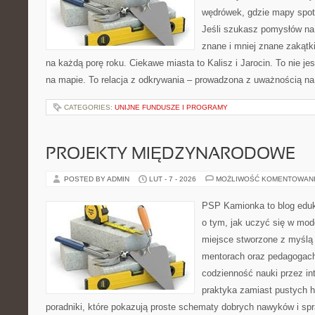
wędrówek, gdzie mapy spot
Jeśli szukasz pomysłów na
znane i mniej znane zakątki
na każdą porę roku. Ciekawe miasta to Kalisz i Jarocin. To nie je
na mapie. To relacja z odkrywania – prowadzona z uważnością na
CATEGORIES:
UNIJNE FUNDUSZE I PROGRAMY
PROJEKTY MIĘDZYNARODOWE
POSTED BY ADMIN
LUT - 7 - 2026
MOŻLIWOŚĆ KOMENTOWAN
PSP Kamionka to blog eduka
o tym, jak uczyć się w mod
miejsce stworzone z myślą
mentorach oraz pedagogach
codzienność nauki przez inte
praktyka zamiast pustych h
poradniki, które pokazują proste schematy dobrych nawyków i s