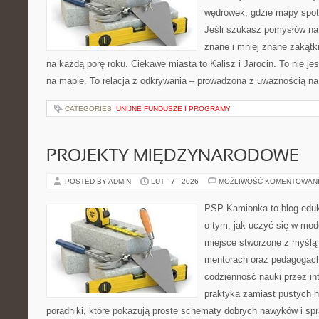
wędrówek, gdzie mapy spot
Jeśli szukasz pomysłów na
znane i mniej znane zakątki
na każdą porę roku. Ciekawe miasta to Kalisz i Jarocin. To nie je
na mapie. To relacja z odkrywania – prowadzona z uważnością na
CATEGORIES:
UNIJNE FUNDUSZE I PROGRAMY
PROJEKTY MIĘDZYNARODOWE
POSTED BY ADMIN
LUT - 7 - 2026
MOŻLIWOŚĆ KOMENTOWAN
PSP Kamionka to blog eduka
o tym, jak uczyć się w mod
miejsce stworzone z myślą
mentorach oraz pedagogach
codzienność nauki przez inte
praktyka zamiast pustych h
poradniki, które pokazują proste schematy dobrych nawyków i s