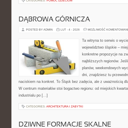
CATEGORIES:
POMOC DZIECIOM
DĄBROWA GÓRNICZA
POSTED BY ADMIN
LUT - 4 - 2026
MOŻLIWOŚĆ KOMENTOWAN
Ta witryna to serwis o wyc
województwo śląskie – mie
konkretne propozycje na zw
najbliższych regionów. Jeśl
planów, weekendowych wyci
dni, znajdziesz tu przewodn
naciskiem na konkret. To Śląsk bez zadęcia, ale z uważnością dla
W centrum materiałów stoi bogactwo regionu: od miejskich kwartał
industrialu po […]
CATEGORIES:
ARCHITEKTURA I ZABYTKI
DZIWNE FORMACJE SKALNE