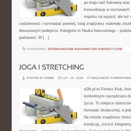
po kraju nad Sekwaną oraz n
komunikację w rozmowach z
impulsu na wyjazd, ale też
codzienność i rozmawiać pewniej, tutaj znajdziesz materiały zbu
dwuosiowym podejściu. Kategorie to Nauka francuskiego – podstaw
partnerem. W […]
CATEGORIES:
ZRÓWNOWAŻONE BUDOWNICTWO ENERGETYCZNE
JOGA I STRETCHING
POSTED BY ADMIN
LUT - 10 - 2026
MOŻLIWOŚĆ KOMENTOWA
o2fit.pl to Fitness Klub, kt
konkretnymi narzędziami do
życia. To miejsce stworzon
trenować skuteczniej, a jed
Na stronie znajdziesz treśc
kondycję, zrzucić kilogramy