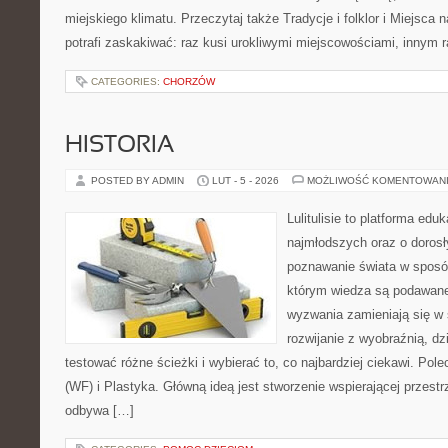
miejskiego klimatu. Przeczytaj także Tradycje i folklor i Miejsc
potrafi zaskakiwać: raz kusi urokliwymi miejscowościami, innym
CATEGORIES:
CHORZÓW
HISTORIA
POSTED BY ADMIN
LUT - 5 - 2026
MOŻLIWOŚĆ KOMENTOWAN
Lulitulisie to platforma ed
najmłodszych oraz o dorosł
poznawanie świata w sposób
którym wiedza są podawane
wyzwania zamieniają się w 
rozwijanie z wyobraźnią, d
testować różne ścieżki i wybierać to, co najbardziej ciekawi. P
(WF) i Plastyka. Główną ideą jest stworzenie wspierającej przestr
odbywa […]