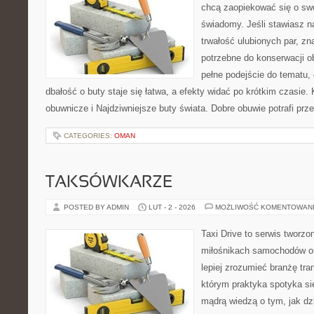
chcą zaopiekować się o sw
świadomy. Jeśli stawiasz n
trwałość ulubionych par, zn
potrzebne do konserwacji o
pełne podejście do tematu,
dbałość o buty staje się łatwa, a efekty widać po krótkim czasie. 
obuwnicze i Najdziwniejsze buty świata. Dobre obuwie potrafi prz
CATEGORIES:
OMAN
TAKSÓWKARZE
POSTED BY ADMIN
LUT - 2 - 2026
MOŻLIWOŚĆ KOMENTOWAN
Taxi Drive to serwis tworzo
miłośnikach samochodów or
lepiej zrozumieć branżę tra
którym praktyka spotyka si
mądrą wiedzą o tym, jak d