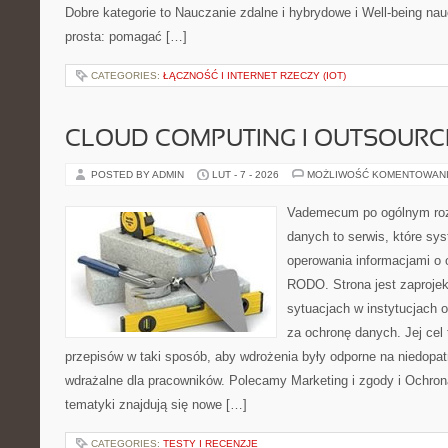
Dobre kategorie to Nauczanie zdalne i hybrydowe i Well-being nauc
prosta: pomagać […]
CATEGORIES:
ŁĄCZNOŚĆ I INTERNET RZECZY (IOT)
CLOUD COMPUTING I OUTSOURC
POSTED BY ADMIN
LUT - 7 - 2026
MOŻLIWOŚĆ KOMENTOWAN
Vademecum po ogólnym roz
danych to serwis, które sy
operowania informacjami o
RODO. Strona jest zaproje
sytuacjach w instytucjach 
za ochronę danych. Jej cel
przepisów w taki sposób, aby wdrożenia były odporne na niedopat
wdrażalne dla pracowników. Polecamy Marketing i zgody i Ochro
tematyki znajdują się nowe […]
CATEGORIES:
TESTY I RECENZJE