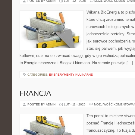
POSTED BY ADMIN
LUT - 12 - 2026
MOŻLIWOŚĆ KOMENTOWA
Wikana BioEnergia to platf
które chcą zrozumieć temat 
surowcach biologicznych w
jednocześnie rzetelny. Str
jak surowce pochodzenia r
stać się paliwem, jak wyglą
kotłowni, oraz na co zwracać uwagę, gdy w grę wchodzą opłacaln
to Energia słoneczna i Biogaz i biomasa. Na stronie przewija […]
CATEGORIES:
EKSPERYMENTY KULINARNE
FRANCJA
POSTED BY ADMIN
LUT - 11 - 2026
MOŻLIWOŚĆ KOMENTOWA
Ten portal to miejsce stwor
poznać Francję i jednocześ
francuszczyznę. To fuzja 