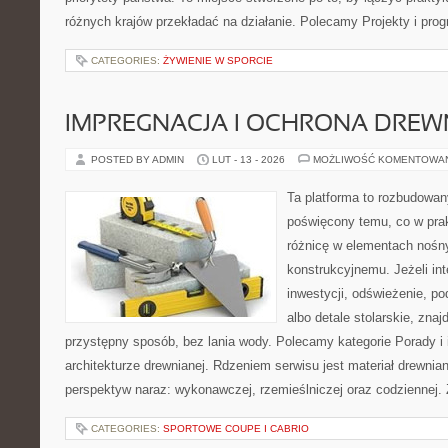
różnych krajów przekładać na działanie. Polecamy Projekty i pro
CATEGORIES:
ŻYWIENIE W SPORCIE
IMPREGNACJA I OCHRONA DRE
POSTED BY ADMIN
LUT - 13 - 2026
MOŻLIWOŚĆ KOMENTOWA
Ta platforma to rozbudowan
poświęcony temu, co w prak
różnicę w elementach nośn
konstrukcyjnemu. Jeżeli int
inwestycji, odświeżenie, po
albo detale stolarskie, zna
przystępny sposób, bez lania wody. Polecamy kategorie Porady i 
architekturze drewnianej. Rdzeniem serwisu jest materiał drewnian
perspektyw naraz: wykonawczej, rzemieślniczej oraz codziennej. 
CATEGORIES:
SPORTOWE COUPE I CABRIO