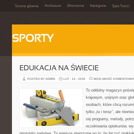
Archiwum
Ekonomia
Kategorie
Strona główna
Spis Treści
SPORTY
EDUKACJA NA ŚWIECIE
POSTED BY ADMIN
LUT - 14 - 2026
MOŻLIWOŚĆ KOMENTOWA
To oddolny magazyn poświę
krajowym, unijnym oraz glo
osobach, które chcą rozumie
tylko „tu i teraz”, ale równ
się programy, metody, potrz
oczekiwania opiekunów, w
priorytety państwa. To miejsce stworzone po to, by łączyć praktykę