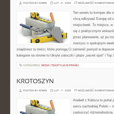
POSTED BY ADMIN
LUT - 8 - 2026
MOŻLIWOŚĆ KOMENTOWAN
Ten serwis to kompas dla o
chcą odkrywać Europę od s
miejscówek. To miejsce, w
się z praktycznymi wskazó
przez planowanie, aż po roz
marzysz o spokojnym week
znajdziesz tu treści, które pomogą Ci zamienić pomysł w dopas
kategorie na stronie to Ukryte zatoczki i plaże „secret spot” i Top
CATEGORIES:
MODA I TEKSTYLIA W PRANIU
KROTOSZYN
POSTED BY ADMIN
LUT - 7 - 2026
MOŻLIWOŚĆ KOMENTOWAN
Anabell z Kalisza to portal
sercu zachodniej Polski – mi
zaskoczyć różnorodnością. 