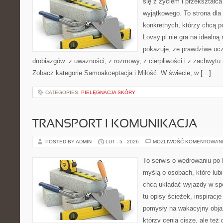
się z życiem i przekształc
wyjątkowego. To strona dla
konkretnych, którzy chcą p
Lovsy.pl nie gra na idealną
pokazuje, że prawdziwe ucz
drobiazgów: z uważności, z rozmowy, z cierpliwości i z zachwytu 
Zobacz kategorie Samoakceptacja i Miłość. W świecie, w […]
CATEGORIES:
PIELĘGNACJA SKÓRY
TRANSPORT I KOMUNIKACJA
POSTED BY ADMIN
LUT - 5 - 2026
MOŻLIWOŚĆ KOMENTOWAN
To serwis o wędrowaniu po 
myślą o osobach, które lubi
chcą układać wyjazdy w sp
tu opisy ścieżek, inspiracj
pomysły na wakacyjny objaz
którzy cenią ciszę, ale też