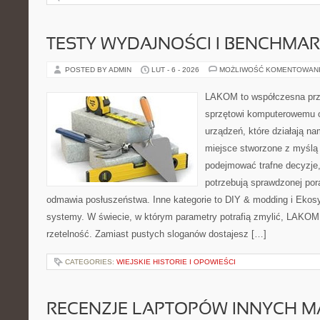
TESTY WYDAJNOŚCI I BENCHMAR
POSTED BY ADMIN
LUT - 6 - 2026
MOŻLIWOŚĆ KOMENTOWAN
LAKOM to współczesna prz
sprzętowi komputerowemu o
urządzeń, które działają n
miejsce stworzone z myślą 
podejmować trafne decyzje,
potrzebują sprawdzonej por
odmawia posłuszeństwa. Inne kategorie to DIY & modding i Ekosy
systemy. W świecie, w którym parametry potrafią zmylić, LAKOM 
rzetelność. Zamiast pustych sloganów dostajesz […]
CATEGORIES:
WIEJSKIE HISTORIE I OPOWIEŚCI
RECENZJE LAPTOPÓW INNYCH M