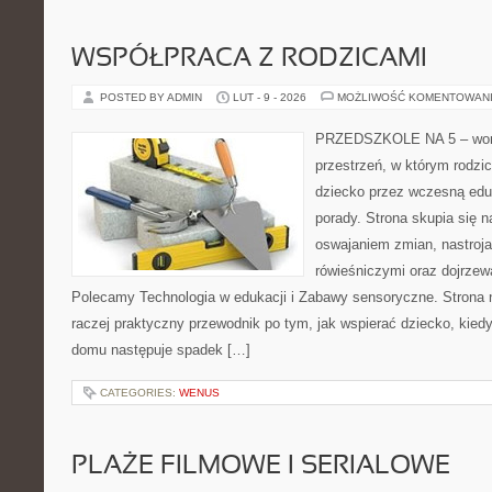
WSPÓŁPRACA Z RODZICAMI
POSTED BY ADMIN
LUT - 9 - 2026
MOŻLIWOŚĆ KOMENTOWAN
PRZEDSZKOLE NA 5 – worta
przestrzeń, w którym rodzi
dziecko przez wczesną eduk
porady. Strona skupia się 
oswajaniem zmian, nastroja
rówieśniczymi oraz dojrze
Polecamy Technologia w edukacji i Zabawy sensoryczne. Strona nie
raczej praktyczny przewodnik po tym, jak wspierać dziecko, kiedy
domu następuje spadek […]
CATEGORIES:
WENUS
PLAŻE FILMOWE I SERIALOWE