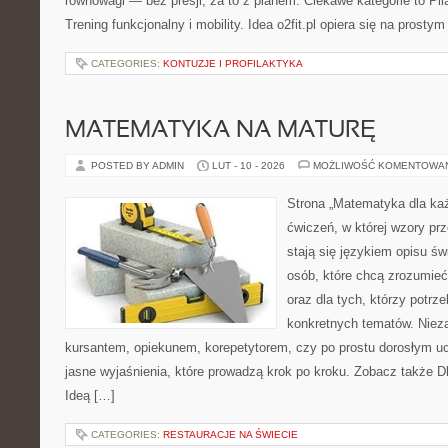
równowagi — bez presji, za to z planem. Ciekawe kategorie to Pila
Trening funkcjonalny i mobility. Idea o2fit.pl opiera się na prostym
CATEGORIES:
KONTUZJE I PROFILAKTYKA
MATEMATYKA NA MATURĘ
POSTED BY ADMIN
LUT - 10 - 2026
MOŻLIWOŚĆ KOMENTOWA
Strona „Matematyka dla każ
ćwiczeń, w której wzory pr
stają się językiem opisu świ
osób, które chcą zrozumie
oraz dla tych, którzy potrz
konkretnych tematów. Nieza
kursantem, opiekunem, korepetytorem, czy po prostu dorosłym uc
jasne wyjaśnienia, które prowadzą krok po kroku. Zobacz także Dl
Ideą […]
CATEGORIES:
RESTAURACJE NA ŚWIECIE