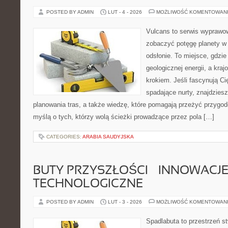
POSTED BY ADMIN
LUT - 4 - 2026
MOŻLIWOŚĆ KOMENTOWAN
Vulcans to serwis wyprawow
zobaczyć potęgę planety w j
odsłonie. To miejsce, gdzie 
geologicznej energii, a kra
krokiem. Jeśli fascynują Ci
spadające nurty, znajdzies
planowania tras, a także wiedzę, które pomagają przeżyć przygod
myślą o tych, którzy wolą ścieżki prowadzące przez pola […]
CATEGORIES:
ARABIA SAUDYJSKA
BUTY PRZYSZŁOŚCI – INNOWACJ
TECHNOLOGICZNE
POSTED BY ADMIN
LUT - 3 - 2026
MOŻLIWOŚĆ KOMENTOWAN
Spadlabuta to przestrzeń st