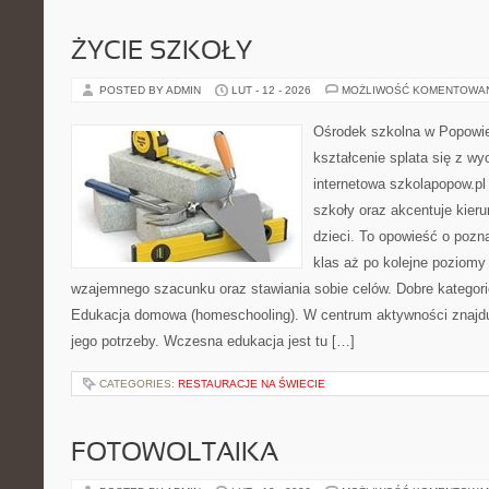
ŻYCIE SZKOŁY
POSTED BY ADMIN
LUT - 12 - 2026
MOŻLIWOŚĆ KOMENTOWA
Ośrodek szkolna w Popowie
kształcenie splata się z w
internetowa szkolapopow.pl
szkoły oraz akcentuje kier
dzieci. To opowieść o pozn
klas aż po kolejne poziomy
wzajemnego szacunku oraz stawiania sobie celów. Dobre kategori
Edukacja domowa (homeschooling). W centrum aktywności znajdu
jego potrzeby. Wczesna edukacja jest tu […]
CATEGORIES:
RESTAURACJE NA ŚWIECIE
FOTOWOLTAIKA