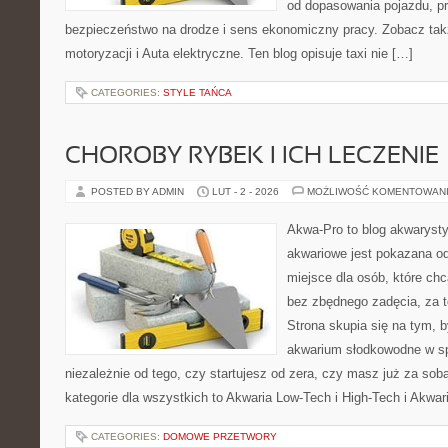
od dopasowania pojazdu, pr
bezpieczeństwo na drodze i sens ekonomiczny pracy. Zobacz ta
motoryzacji i Auta elektryczne. Ten blog opisuje taxi nie […]
CATEGORIES:
STYLE TAŃCA
CHOROBY RYBEK I ICH LECZENIE
POSTED BY ADMIN
LUT - 2 - 2026
MOŻLIWOŚĆ KOMENTOWAN
Akwa-Pro to blog akwaryst
akwariowe jest pokazana od
miejsce dla osób, które ch
bez zbędnego zadęcia, za t
Strona skupia się na tym, 
akwarium słodkowodne w s
niezależnie od tego, czy startujesz od zera, czy masz już za sob
kategorie dla wszystkich to Akwaria Low-Tech i High-Tech i Akwar
CATEGORIES:
DOMOWE PRZETWORY