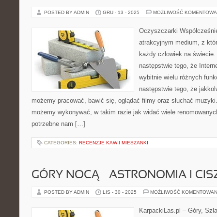
POSTED BY ADMIN
GRU - 13 - 2025
MOŻLIWOŚĆ KOMENTOWA
Oczyszczarki Współcześnie
atrakcyjnym medium, z któr
każdy człowiek na świecie. 
następstwie tego, że Inte
wybitnie wielu różnych funkc
następstwie tego, że jakkol
możemy pracować, bawić się, oglądać filmy oraz słuchać muzyki. 
możemy wykonywać, w takim razie jak widać wiele renomowanych
potrzebne nam […]
CATEGORIES:
RECENZJE KAW I MIESZANKI
GÓRY NOCĄ – ASTRONOMIA I CI
POSTED BY ADMIN
LIS - 30 - 2025
MOŻLIWOŚĆ KOMENTOWAN
KarpackiLas.pl – Góry, Szl