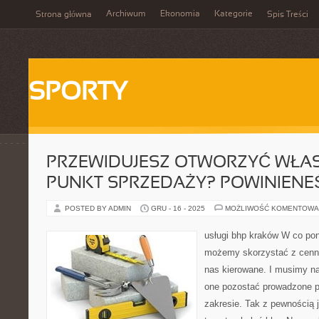
Archiwum
Ekonomia
Kategorie
Strona główna
Spis Treści
SPORTY
PRZEWIDUJESZ OTWORZYĆ WŁA
PUNKT SPRZEDAŻY? POWINIENE
POSTED BY ADMIN
GRU - 16 - 2025
MOŻLIWOŚĆ KOMENTOWA
usługi bhp kraków W co pon
możemy skorzystać z cenneg
nas kierowane. I musimy n
one pozostać prowadzone 
zakresie. Tak z pewnością 