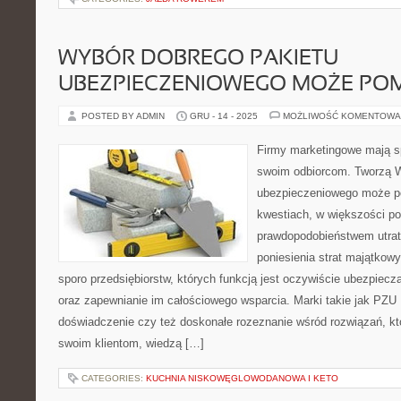
WYBÓR DOBREGO PAKIETU
UBEZPIECZENIOWEGO MOŻE PO
POSTED BY ADMIN
GRU - 14 - 2025
MOŻLIWOŚĆ KOMENTOWA
Firmy marketingowe mają s
swoim odbiorcom. Tworzą W
ubezpieczeniowego może p
kwestiach, w większości p
prawdopodobieństwem utraty
poniesienia strat majątkowy
sporo przedsiębiorstw, których funkcją jest oczywiście ubezpiecz
oraz zapewnianie im całościowego wsparcia. Marki takie jak PZU 
doświadczenie czy też doskonałe rozeznanie wśród rozwiązań, 
swoim klientom, wiedzą […]
CATEGORIES:
KUCHNIA NISKOWĘGLOWODANOWA I KETO