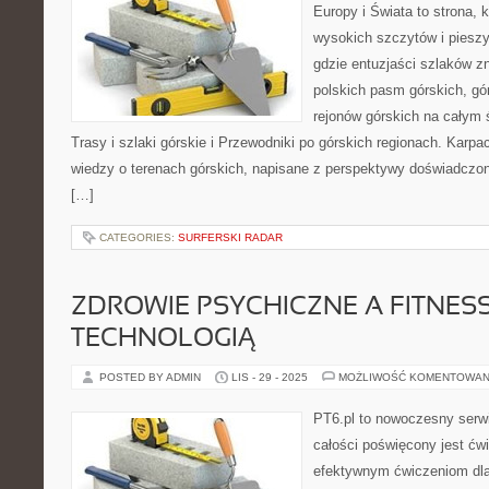
Europy i Świata to strona, 
wysokich szczytów i pieszy
gdzie entuzjaści szlaków z
polskich pasm górskich, gó
rejonów górskich na całym 
Trasy i szlaki górskie i Przewodniki po górskich regionach. Karpa
wiedzy o terenach górskich, napisane z perspektywy doświadczon
[…]
CATEGORIES:
SURFERSKI RADAR
ZDROWIE PSYCHICZNE A FITNESS 
TECHNOLOGIĄ
POSTED BY ADMIN
LIS - 29 - 2025
MOŻLIWOŚĆ KOMENTOWAN
PT6.pl to nowoczesny serwi
całości poświęcony jest ćw
efektywnym ćwiczeniom dl