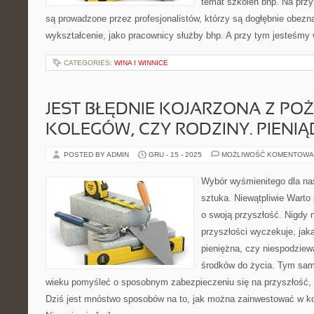
temat szkoleń bhp. Na przy
są prowadzone przez profesjonalistów, którzy są dogłębnie obezn
wykształcenie, jako pracownicy służby bhp. A przy tym jesteśmy
CATEGORIES:
WINA I WINNICE
JEST BŁĘDNIE KOJARZONA Z PO
KOLEGÓW, CZY RODZINY. PIENIĄ
POSTED BY ADMIN
GRU - 15 - 2025
MOŻLIWOŚĆ KOMENTOWA
Wybór wyśmienitego dla nas
sztuka. Niewątpliwie Warto 
o swoją przyszłość. Nigdy 
przyszłości wyczekuje, jak
pieniężna, czy niespodziew
środków do życia. Tym sa
wieku pomyśleć o sposobnym zabezpieczeniu się na przyszłość, 
Dziś jest mnóstwo sposobów na to, jak można zainwestować w k