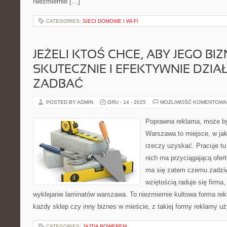
Niezmiernie […]
CATEGORIES:
SIECI DOMOWE I WI-FI
JEŻELI KTOŚ CHCE, ABY JEGO BI
SKUTECZNIE I EFEKTYWNIE DZIAŁ
ZADBAĆ
POSTED BY ADMIN
GRU - 14 - 2025
MOŻLIWOŚĆ KOMENTOWA
Poprawna reklama, może by
Warszawa to miejsce, w ja
rzeczy uzyskać. Pracuje tu
nich ma przyciągającą ofert
ma się zatem czemu zadziw
wziętością raduje się firma, 
wyklejanie laminatów warszawa. To niezmiernie kultowa forma rek
każdy sklep czy inny biznes w mieście, z takiej formy reklamy uż
CATEGORIES:
JAZDA ROWEREM