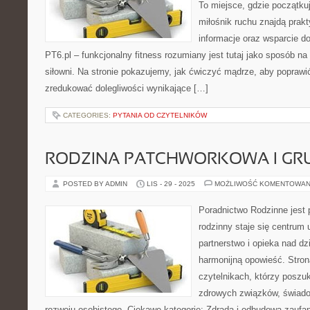
To miejsce, gdzie początkuj
miłośnik ruchu znajdą prak
informacje oraz wsparcie do
PT6.pl – funkcjonalny fitness rozumiany jest tutaj jako sposób na 
siłowni. Na stronie pokazujemy, jak ćwiczyć mądrze, aby poprawi
zredukować dolegliwości wynikające […]
CATEGORIES:
PYTANIA OD CZYTELNIKÓW
RODZINA PATCHWORKOWA I GR
POSTED BY ADMIN
LIS - 29 - 2025
MOŻLIWOŚĆ KOMENTOWAN
Poradnictwo Rodzinne jest 
rodzinny staje się centrum
partnerstwo i opieka nad dz
harmonijną opowieść. Stron
czytelnikach, którzy poszu
zdrowych związków, świado
rozwoju osobistego. Ciekawe kategorie: Zdrada i odbudowa zaufan