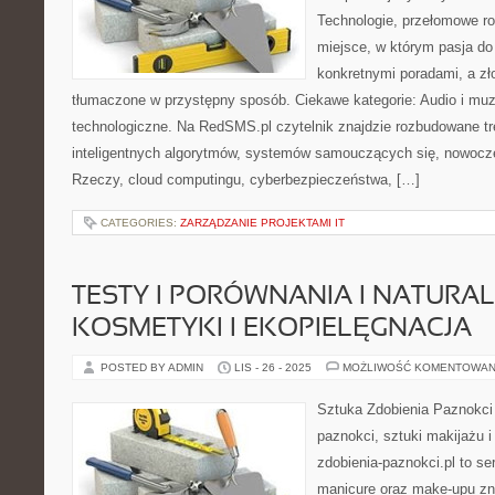
Technologie, przełomowe ro
miejsce, w którym pasja do 
konkretnymi poradami, a zł
tłumaczone w przystępny sposób. Ciekawe kategorie: Audio i muz
technologiczne. Na RedSMS.pl czytelnik znajdzie rozbudowane tr
inteligentnych algorytmów, systemów samouczących się, nowocze
Rzeczy, cloud computingu, cyberbezpieczeństwa, […]
CATEGORIES:
ZARZĄDZANIE PROJEKTAMI IT
TESTY I PORÓWNANIA I NATURA
KOSMETYKI I EKOPIELĘGNACJA
POSTED BY ADMIN
LIS - 26 - 2025
MOŻLIWOŚĆ KOMENTOWAN
Sztuka Zdobienia Paznokci –
paznokci, sztuki makijażu 
zdobienia-paznokci.pl to se
manicure oraz make-upu zn