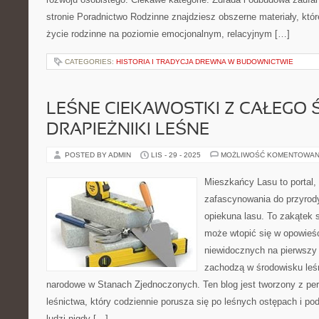
stronie Poradnictwo Rodzinne znajdziesz obszerne materiały, które
życie rodzinne na poziomie emocjonalnym, relacyjnym […]
CATEGORIES:
HISTORIA I TRADYCJA DREWNA W BUDOWNICTWIE
LEŚNE CIEKAWOSTKI Z CAŁEGO Ś
DRAPIEŻNIKI LEŚNE
POSTED BY ADMIN
LIS - 29 - 2025
MOŻLIWOŚĆ KOMENTOWAN
Mieszkańcy Lasu to portal, 
zafascynowania do przyrody
opiekuna lasu. To zakątek s
może wtopić się w opowieści
niewidocznych na pierwszy 
zachodzą w środowisku leśn
narodowe w Stanach Zjednoczonych. Ten blog jest tworzony z pe
leśnictwa, który codziennie porusza się po leśnych ostępach i po
ludzi nigdy […]