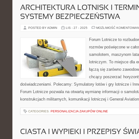
ARCHITEKTURA LOTNISK I TERMIN
SYSTEMY BEZPIECZEŃSTWA
POSTED BY ADMIN
LIS - 27 - 2025
MOŻLIWOŚĆ KOMENTOWAN
Forum Lotnicze to rozbudo
rozmów poświęcone w całoś
samolotem, maszynom lata
lotniczym. To miejsce dla e
łączą się zarówno zawodowi 
chcący poszerzać horyzonty 
doświadczeniami. Polecamy: Symulatory lotów i gry lotnicze i Inno
Forum Lotnicze pozwala na otwartą wymianę informacji o samolot
konstrukcjach militarnych, komunikacji lotniczej i General Aviatio
CATEGORIES:
PERSONALIZACJA ZAKUPÓW ONLINE
CIASTA I WYPIEKI I PRZEPISY ŚW