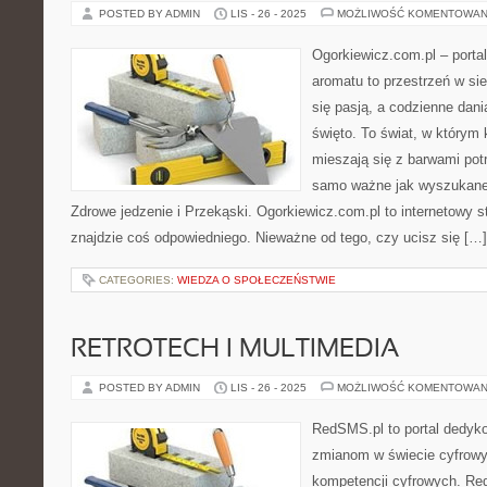
POSTED BY ADMIN
LIS - 26 - 2025
MOŻLIWOŚĆ KOMENTOWAN
Ogorkiewicz.com.pl – porta
aromatu to przestrzeń w sie
się pasją, a codzienne dani
święto. To świat, w który
mieszają się z barwami potr
samo ważne jak wyszukane
Zdrowe jedzenie i Przekąski. Ogorkiewicz.com.pl to internetowy st
znajdzie coś odpowiedniego. Nieważne od tego, czy ucisz się […]
CATEGORIES:
WIEDZA O SPOŁECZEŃSTWIE
RETROTECH I MULTIMEDIA
POSTED BY ADMIN
LIS - 26 - 2025
MOŻLIWOŚĆ KOMENTOWAN
RedSMS.pl to portal dedy
zmianom w świecie cyfrow
kompetencji cyfrowych. R