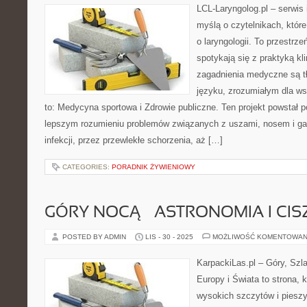
LCL-Laryngolog.pl – serwis
myślą o czytelnikach, któr
o laryngologii. To przestrz
spotykają się z praktyką k
zagadnienia medyczne są 
języku, zrozumiałym dla ws
to: Medycyna sportowa i Zdrowie publiczne. Ten projekt powstał p
lepszym rozumieniu problemów związanych z uszami, nosem i ga
infekcji, przez przewlekłe schorzenia, aż […]
CATEGORIES:
PORADNIK ŻYWIENIOWY
GÓRY NOCĄ – ASTRONOMIA I CI
POSTED BY ADMIN
LIS - 30 - 2025
MOŻLIWOŚĆ KOMENTOWAN
KarpackiLas.pl – Góry, Szl
Europy i Świata to strona, 
wysokich szczytów i pieszy