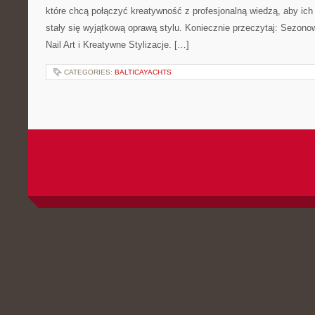
które chcą połączyć kreatywność z profesjonalną wiedzą, aby ich 
stały się wyjątkową oprawą stylu. Koniecznie przeczytaj: Sezon
Nail Art i Kreatywne Stylizacje. […]
CATEGORIES:
BALTICAYACHTS