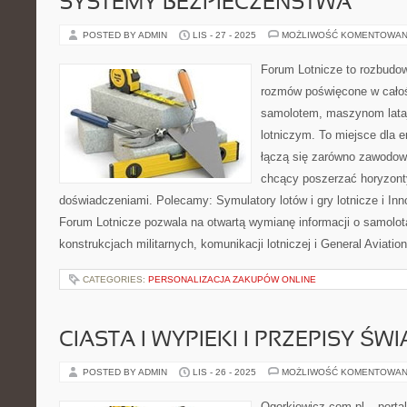
SYSTEMY BEZPIECZEŃSTWA
POSTED BY ADMIN
LIS - 27 - 2025
MOŻLIWOŚĆ KOMENTOWAN
Forum Lotnicze to rozbudo
rozmów poświęcone w całoś
samolotem, maszynom lata
lotniczym. To miejsce dla e
łączą się zarówno zawodowi 
chcący poszerzać horyzonty 
doświadczeniami. Polecamy: Symulatory lotów i gry lotnicze i Inno
Forum Lotnicze pozwala na otwartą wymianę informacji o samolot
konstrukcjach militarnych, komunikacji lotniczej i General Aviatio
CATEGORIES:
PERSONALIZACJA ZAKUPÓW ONLINE
CIASTA I WYPIEKI I PRZEPISY ŚW
POSTED BY ADMIN
LIS - 26 - 2025
MOŻLIWOŚĆ KOMENTOWAN
Ogorkiewicz.com.pl – porta