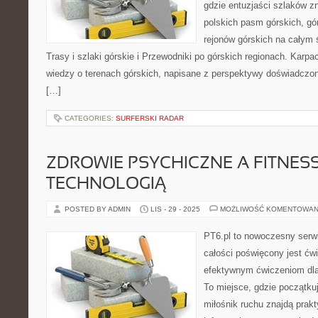
gdzie entuzjaści szlaków z
polskich pasm górskich, gó
rejonów górskich na całym 
Trasy i szlaki górskie i Przewodniki po górskich regionach. Karpa
wiedzy o terenach górskich, napisane z perspektywy doświadczon
[…]
CATEGORIES:
SURFERSKI RADAR
ZDROWIE PSYCHICZNE A FITNESS 
TECHNOLOGIĄ
POSTED BY ADMIN
LIS - 29 - 2025
MOŻLIWOŚĆ KOMENTOWAN
PT6.pl to nowoczesny serwi
całości poświęcony jest ćw
efektywnym ćwiczeniom dl
To miejsce, gdzie początkuj
miłośnik ruchu znajdą prak