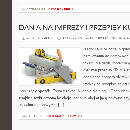
CATEGORIES:
JAZDA ROWEREM
DANIA NA IMPREZY I PRZEPISY 
POSTED BY ADMIN
GRU - 2 - 2025
MOŻLIWOŚĆ KOMENTOWAN
Izagotuje.pl to portal o got
zamiłowanie do domowych
trikami dla osób, które chcą
ciekawe przepisy. To miejs
codzienna spotyka się z ku
tradycyjne przepisy są prz
inspirujący sposób. Zobacz także: Kuchnia dla singli i Odchudzani
znajdzie rozbudowaną kolekcję receptur, obejmującą zarówno szyb
wykwintne propozycje, […]
CATEGORIES:
MATERIAŁY BUDOWLANE