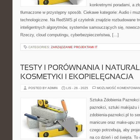
konkretnymi poradami, a zł
tłumaczone w przystępny sposób. Ciekawe kategorie: Audio i muz
technologiczne. Na RedSMS.pl czytelnik znajdzie rozbudowane tr
inteligentnych algorytmów, systemów samouczących się, nowocze
Rzeczy, cloud computingu, cyberbezpieczeństwa, […]
CATEGORIES:
ZARZĄDZANIE PROJEKTAMI IT
TESTY I PORÓWNANIA I NATURA
KOSMETYKI I EKOPIELĘGNACJA
POSTED BY ADMIN
LIS - 26 - 2025
MOŻLIWOŚĆ KOMENTOWAN
Sztuka Zdobienia Paznokci –
paznokci, sztuki makijażu 
zdobienia-paznokci.pl to se
manicure oraz make-upu zn
czego potrzebują, aby proj
na co dzień i od święta. To