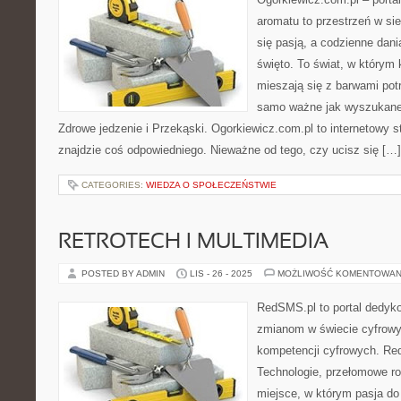
aromatu to przestrzeń w sie
się pasją, a codzienne dani
święto. To świat, w który
mieszają się z barwami potr
samo ważne jak wyszukane
Zdrowe jedzenie i Przekąski. Ogorkiewicz.com.pl to internetowy st
znajdzie coś odpowiedniego. Nieważne od tego, czy ucisz się […]
CATEGORIES:
WIEDZA O SPOŁECZEŃSTWIE
RETROTECH I MULTIMEDIA
POSTED BY ADMIN
LIS - 26 - 2025
MOŻLIWOŚĆ KOMENTOWAN
RedSMS.pl to portal dedy
zmianom w świecie cyfrow
kompetencji cyfrowych. R
Technologie, przełomowe ro
miejsce, w którym pasja do 