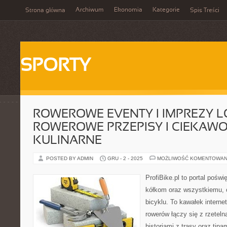
Archiwum
Ekonomia
Kategorie
Strona główna
Spis Treści
SPORTY
ROWEROWE EVENTY I IMPREZY L
ROWEROWE PRZEPISY I CIEKAWO
KULINARNE
POSTED BY ADMIN
GRU - 2 - 2025
MOŻLIWOŚĆ KOMENTOWAN
ProfiBike.pl to portal pośw
kółkom oraz wszystkiemu, c
bicyklu. To kawałek interne
rowerów łączy się z rzeteln
historiami z trasy oraz tip