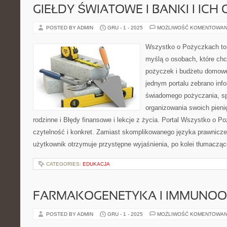
GIEŁDY ŚWIATOWE I BANKI I ICH
POSTED BY ADMIN
GRU - 1 - 2025
MOŻLIWOŚĆ KOMENTOWAN
Wszystko o Pożyczkach to s
myślą o osobach, które chcą
pożyczek i budżetu domowe
jednym portalu zebrano inf
świadomego pożyczania, sp
organizowania swoich pien
rodzinne i Błędy finansowe i lekcje z życia. Portal Wszystko o P
czytelność i konkret. Zamiast skomplikowanego języka prawnicz
użytkownik otrzymuje przystępne wyjaśnienia, po kolei tłumacząc
CATEGORIES:
EDUKACJA
FARMAKOGENETYKA I IMMUNO
POSTED BY ADMIN
GRU - 1 - 2025
MOŻLIWOŚĆ KOMENTOWAN