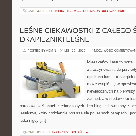
CATEGORIES:
HISTORIA I TRADYCJA DREWNA W BUDOWNICTWIE
LEŚNE CIEKAWOSTKI Z CAŁEGO Ś
DRAPIEŻNIKI LEŚNE
POSTED BY ADMIN
LIS - 29 - 2025
MOŻLIWOŚĆ KOMENTOWAN
Mieszkańcy Lasu to portal, 
zafascynowania do przyrody
opiekuna lasu. To zakątek s
może wtopić się w opowieści
niewidocznych na pierwszy 
zachodzą w środowisku leśn
narodowe w Stanach Zjednoczonych. Ten blog jest tworzony z pe
leśnictwa, który codziennie porusza się po leśnych ostępach i po
ludzi nigdy […]
CATEGORIES:
ETYKA CHRZEŚCIJAŃSKA