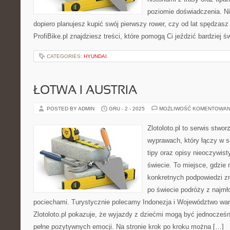
poziomie doświadczenia. Ni
dopiero planujesz kupić swój pierwszy rower, czy od lat spędzas
ProfiBike.pl znajdziesz treści, które pomogą Ci jeździć bardziej ś
CATEGORIES:
HYUNDAI
ŁOTWA I AUSTRIA
POSTED BY ADMIN
GRU - 2 - 2025
MOŻLIWOŚĆ KOMENTOWAN
Zlotoloto.pl to serwis stwo
wyprawach, który łączy w so
tipy oraz opisy nieoczywist
świecie. To miejsce, gdzie 
konkretnych podpowiedzi zna
po świecie podróży z najmł
pociechami. Turystycznie polecamy Indonezja i Województwo wa
Zlotoloto.pl pokazuje, że wyjazdy z dziećmi mogą być jednocześn
pełne pozytywnych emocji. Na stronie krok po kroku można […]