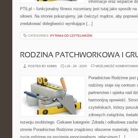
informacje oraz wsparcie do
PT6.pl – funkcjonalny fitness rozumiany jest tutaj jako sposób na 
siłowni. Na stronie pokazujemy, jak ćwiczyć mądrze, aby poprawi
zredukować dolegliwości wynikające […]
CATEGORIES:
PYTANIA OD CZYTELNIKÓW
RODZINA PATCHWORKOWA I GR
POSTED BY ADMIN
LIS - 29 - 2025
MOŻLIWOŚĆ KOMENTOWAN
Poradnictwo Rodzinne jest 
rodzinny staje się centrum
partnerstwo i opieka nad dz
harmonijną opowieść. Stron
czytelnikach, którzy poszu
zdrowych związków, świado
rozwoju osobistego. Ciekawe kategorie: Zdrada i odbudowa zaufan
stronie Poradnictwo Rodzinne znajdziesz obszerne materiały, które
życie rodzinne na poziomie emocjonalnym, relacyjnym […]