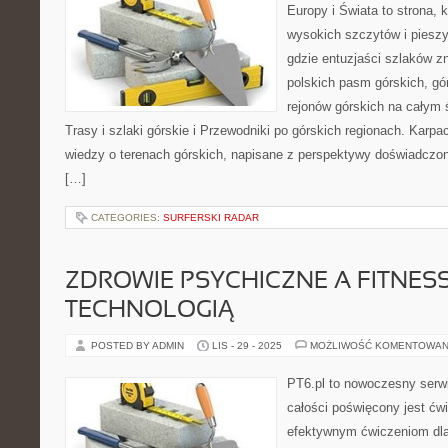
Europy i Świata to strona, 
wysokich szczytów i pieszy
gdzie entuzjaści szlaków z
polskich pasm górskich, gó
rejonów górskich na całym 
Trasy i szlaki górskie i Przewodniki po górskich regionach. Karpa
wiedzy o terenach górskich, napisane z perspektywy doświadczon
[…]
CATEGORIES:
SURFERSKI RADAR
ZDROWIE PSYCHICZNE A FITNESS 
TECHNOLOGIĄ
POSTED BY ADMIN
LIS - 29 - 2025
MOŻLIWOŚĆ KOMENTOWAN
PT6.pl to nowoczesny serwi
całości poświęcony jest ćw
efektywnym ćwiczeniom dl