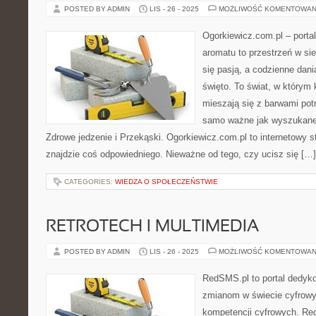
POSTED BY ADMIN
LIS - 26 - 2025
MOŻLIWOŚĆ KOMENTOWAN
Ogorkiewicz.com.pl – porta
aromatu to przestrzeń w sie
się pasją, a codzienne dani
święto. To świat, w który
mieszają się z barwami potr
samo ważne jak wyszukane
Zdrowe jedzenie i Przekąski. Ogorkiewicz.com.pl to internetowy st
znajdzie coś odpowiedniego. Nieważne od tego, czy ucisz się […]
CATEGORIES:
WIEDZA O SPOŁECZEŃSTWIE
RETROTECH I MULTIMEDIA
POSTED BY ADMIN
LIS - 26 - 2025
MOŻLIWOŚĆ KOMENTOWAN
RedSMS.pl to portal dedy
zmianom w świecie cyfrow
kompetencji cyfrowych. R