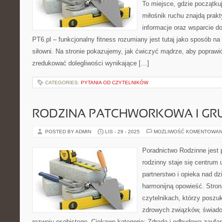
To miejsce, gdzie początkuj
miłośnik ruchu znajdą prak
informacje oraz wsparcie do
PT6.pl – funkcjonalny fitness rozumiany jest tutaj jako sposób na 
siłowni. Na stronie pokazujemy, jak ćwiczyć mądrze, aby poprawi
zredukować dolegliwości wynikające […]
CATEGORIES:
PYTANIA OD CZYTELNIKÓW
RODZINA PATCHWORKOWA I GR
POSTED BY ADMIN
LIS - 29 - 2025
MOŻLIWOŚĆ KOMENTOWAN
Poradnictwo Rodzinne jest 
rodzinny staje się centrum
partnerstwo i opieka nad dz
harmonijną opowieść. Stron
czytelnikach, którzy poszu
zdrowych związków, świado
rozwoju osobistego. Ciekawe kategorie: Zdrada i odbudowa zaufan