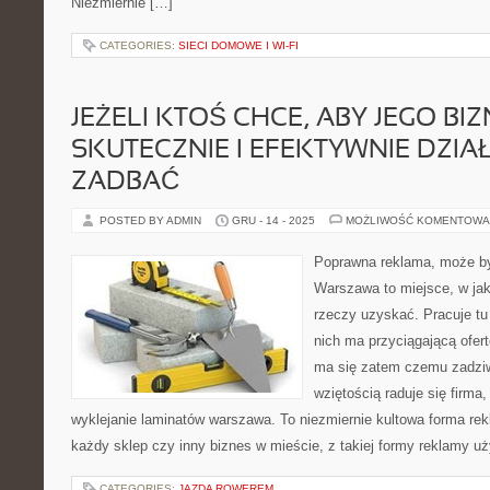
Niezmiernie […]
CATEGORIES:
SIECI DOMOWE I WI-FI
JEŻELI KTOŚ CHCE, ABY JEGO BI
SKUTECZNIE I EFEKTYWNIE DZIAŁ
ZADBAĆ
POSTED BY ADMIN
GRU - 14 - 2025
MOŻLIWOŚĆ KOMENTOWA
Poprawna reklama, może by
Warszawa to miejsce, w ja
rzeczy uzyskać. Pracuje tu
nich ma przyciągającą ofert
ma się zatem czemu zadziw
wziętością raduje się firma, 
wyklejanie laminatów warszawa. To niezmiernie kultowa forma rek
każdy sklep czy inny biznes w mieście, z takiej formy reklamy uż
CATEGORIES:
JAZDA ROWEREM