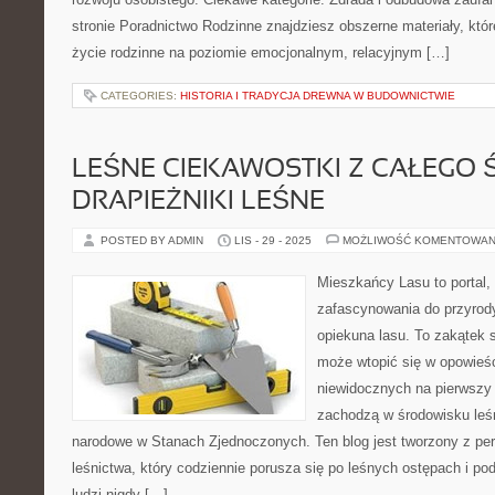
stronie Poradnictwo Rodzinne znajdziesz obszerne materiały, które
życie rodzinne na poziomie emocjonalnym, relacyjnym […]
CATEGORIES:
HISTORIA I TRADYCJA DREWNA W BUDOWNICTWIE
LEŚNE CIEKAWOSTKI Z CAŁEGO Ś
DRAPIEŻNIKI LEŚNE
POSTED BY ADMIN
LIS - 29 - 2025
MOŻLIWOŚĆ KOMENTOWAN
Mieszkańcy Lasu to portal, 
zafascynowania do przyrody
opiekuna lasu. To zakątek s
może wtopić się w opowieści
niewidocznych na pierwszy 
zachodzą w środowisku leśn
narodowe w Stanach Zjednoczonych. Ten blog jest tworzony z pe
leśnictwa, który codziennie porusza się po leśnych ostępach i po
ludzi nigdy […]