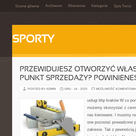
Archiwum
Ekonomia
Kategorie
Strona główna
Spis Treści
SPORTY
PRZEWIDUJESZ OTWORZYĆ WŁA
PUNKT SPRZEDAŻY? POWINIENE
POSTED BY ADMIN
GRU - 16 - 2025
MOŻLIWOŚĆ KOMENTOWA
usługi bhp kraków W co pon
możemy skorzystać z cenneg
nas kierowane. I musimy n
one pozostać prowadzone 
zakresie. Tak z pewnością 