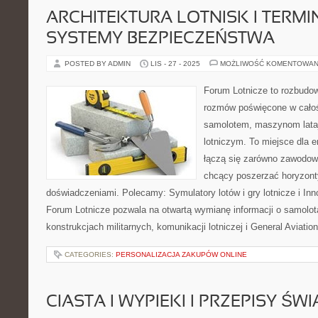
ARCHITEKTURA LOTNISK I TERMIN
SYSTEMY BEZPIECZEŃSTWA
POSTED BY ADMIN
LIS - 27 - 2025
MOŻLIWOŚĆ KOMENTOWAN
Forum Lotnicze to rozbudo
rozmów poświęcone w całoś
samolotem, maszynom lata
lotniczym. To miejsce dla e
łączą się zarówno zawodowi 
chcący poszerzać horyzonty 
doświadczeniami. Polecamy: Symulatory lotów i gry lotnicze i Inno
Forum Lotnicze pozwala na otwartą wymianę informacji o samolot
konstrukcjach militarnych, komunikacji lotniczej i General Aviatio
CATEGORIES:
PERSONALIZACJA ZAKUPÓW ONLINE
CIASTA I WYPIEKI I PRZEPISY ŚW