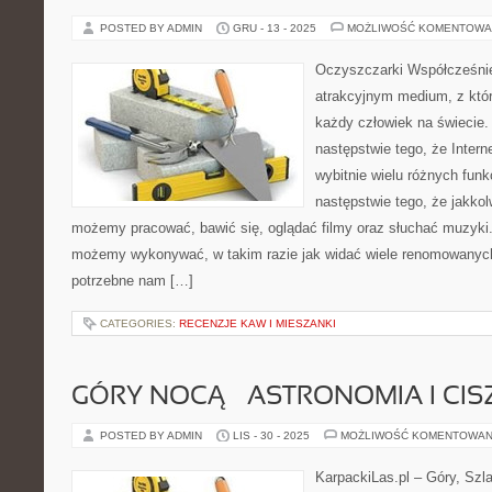
POSTED BY ADMIN
GRU - 13 - 2025
MOŻLIWOŚĆ KOMENTOWA
Oczyszczarki Współcześnie
atrakcyjnym medium, z któr
każdy człowiek na świecie. 
następstwie tego, że Inte
wybitnie wielu różnych funkc
następstwie tego, że jakkol
możemy pracować, bawić się, oglądać filmy oraz słuchać muzyki. 
możemy wykonywać, w takim razie jak widać wiele renomowanych
potrzebne nam […]
CATEGORIES:
RECENZJE KAW I MIESZANKI
GÓRY NOCĄ – ASTRONOMIA I CI
POSTED BY ADMIN
LIS - 30 - 2025
MOŻLIWOŚĆ KOMENTOWAN
KarpackiLas.pl – Góry, Szl