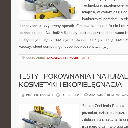
Technologie, przełomowe ro
miejsce, w którym pasja do 
konkretnymi poradami, a zł
tłumaczone w przystępny sposób. Ciekawe kategorie: Audio i muz
technologiczne. Na RedSMS.pl czytelnik znajdzie rozbudowane tr
inteligentnych algorytmów, systemów samouczących się, nowocze
Rzeczy, cloud computingu, cyberbezpieczeństwa, […]
CATEGORIES:
ZARZĄDZANIE PROJEKTAMI IT
TESTY I PORÓWNANIA I NATURA
KOSMETYKI I EKOPIELĘGNACJA
POSTED BY ADMIN
LIS - 26 - 2025
MOŻLIWOŚĆ KOMENTOWAN
Sztuka Zdobienia Paznokci –
paznokci, sztuki makijażu 
zdobienia-paznokci.pl to se
manicure oraz make-upu zn