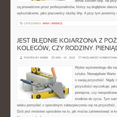
temat szkoleń bhp. Na przy
są prowadzone przez profesjonalistów, którzy są dogłębnie obezn
wykształcenie, jako pracownicy służby bhp. A przy tym jesteśmy
CATEGORIES:
WINA I WINNICE
JEST BŁĘDNIE KOJARZONA Z PO
KOLEGÓW, CZY RODZINY. PIENIĄ
POSTED BY ADMIN
GRU - 15 - 2025
MOŻLIWOŚĆ KOMENTOWA
Wybór wyśmienitego dla nas
sztuka. Niewątpliwie Warto 
o swoją przyszłość. Nigdy 
przyszłości wyczekuje, jak
pieniężna, czy niespodziew
środków do życia. Tym sa
wieku pomyśleć o sposobnym zabezpieczeniu się na przyszłość, 
Dziś jest mnóstwo sposobów na to, jak można zainwestować w k