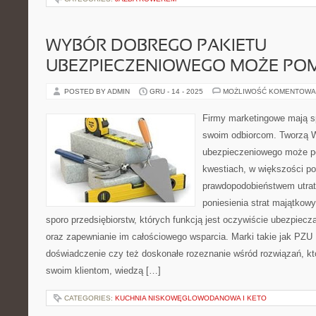
WYBÓR DOBREGO PAKIETU
UBEZPIECZENIOWEGO MOŻE PO
POSTED BY ADMIN
GRU - 14 - 2025
MOŻLIWOŚĆ KOMENTOWA
Firmy marketingowe mają s
swoim odbiorcom. Tworzą W
ubezpieczeniowego może p
kwestiach, w większości p
prawdopodobieństwem utraty
poniesienia strat majątkowy
sporo przedsiębiorstw, których funkcją jest oczywiście ubezpiecz
oraz zapewnianie im całościowego wsparcia. Marki takie jak PZU 
doświadczenie czy też doskonałe rozeznanie wśród rozwiązań, 
swoim klientom, wiedzą […]
CATEGORIES:
KUCHNIA NISKOWĘGLOWODANOWA I KETO