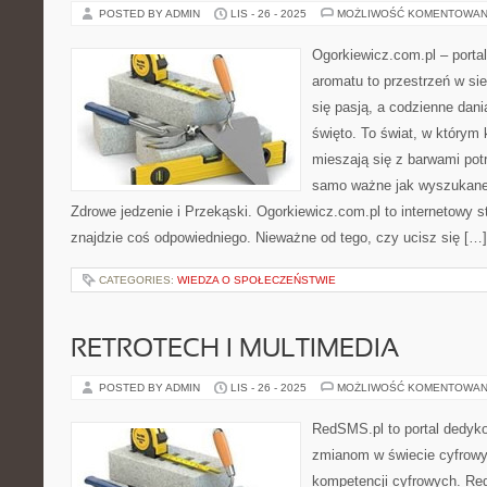
POSTED BY ADMIN
LIS - 26 - 2025
MOŻLIWOŚĆ KOMENTOWAN
Ogorkiewicz.com.pl – porta
aromatu to przestrzeń w sie
się pasją, a codzienne dani
święto. To świat, w który
mieszają się z barwami potr
samo ważne jak wyszukane
Zdrowe jedzenie i Przekąski. Ogorkiewicz.com.pl to internetowy st
znajdzie coś odpowiedniego. Nieważne od tego, czy ucisz się […]
CATEGORIES:
WIEDZA O SPOŁECZEŃSTWIE
RETROTECH I MULTIMEDIA
POSTED BY ADMIN
LIS - 26 - 2025
MOŻLIWOŚĆ KOMENTOWAN
RedSMS.pl to portal dedy
zmianom w świecie cyfrow
kompetencji cyfrowych. R