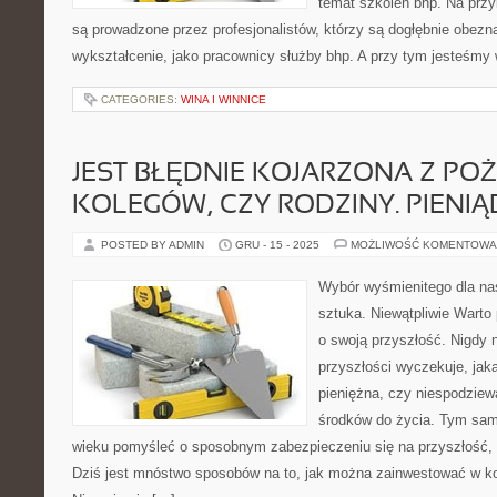
temat szkoleń bhp. Na przy
są prowadzone przez profesjonalistów, którzy są dogłębnie obezn
wykształcenie, jako pracownicy służby bhp. A przy tym jesteśmy
CATEGORIES:
WINA I WINNICE
JEST BŁĘDNIE KOJARZONA Z PO
KOLEGÓW, CZY RODZINY. PIENIĄ
POSTED BY ADMIN
GRU - 15 - 2025
MOŻLIWOŚĆ KOMENTOWA
Wybór wyśmienitego dla nas
sztuka. Niewątpliwie Warto 
o swoją przyszłość. Nigdy 
przyszłości wyczekuje, jak
pieniężna, czy niespodziew
środków do życia. Tym sa
wieku pomyśleć o sposobnym zabezpieczeniu się na przyszłość, 
Dziś jest mnóstwo sposobów na to, jak można zainwestować w k