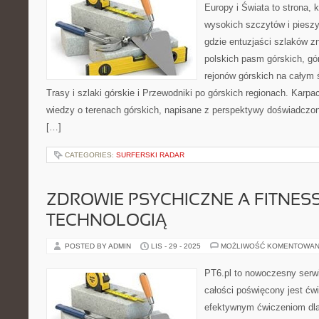
Europy i Świata to strona, 
wysokich szczytów i pieszy
gdzie entuzjaści szlaków z
polskich pasm górskich, gó
rejonów górskich na całym 
Trasy i szlaki górskie i Przewodniki po górskich regionach. Karpa
wiedzy o terenach górskich, napisane z perspektywy doświadczon
[…]
CATEGORIES:
SURFERSKI RADAR
ZDROWIE PSYCHICZNE A FITNESS 
TECHNOLOGIĄ
POSTED BY ADMIN
LIS - 29 - 2025
MOŻLIWOŚĆ KOMENTOWAN
PT6.pl to nowoczesny serwi
całości poświęcony jest ćw
efektywnym ćwiczeniom dl