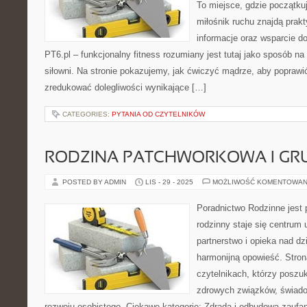
To miejsce, gdzie początkuj
miłośnik ruchu znajdą prak
informacje oraz wsparcie do
PT6.pl – funkcjonalny fitness rozumiany jest tutaj jako sposób na 
siłowni. Na stronie pokazujemy, jak ćwiczyć mądrze, aby poprawi
zredukować dolegliwości wynikające […]
CATEGORIES:
PYTANIA OD CZYTELNIKÓW
RODZINA PATCHWORKOWA I GR
POSTED BY ADMIN
LIS - 29 - 2025
MOŻLIWOŚĆ KOMENTOWAN
Poradnictwo Rodzinne jest 
rodzinny staje się centrum
partnerstwo i opieka nad dz
harmonijną opowieść. Stron
czytelnikach, którzy poszu
zdrowych związków, świado
rozwoju osobistego. Ciekawe kategorie: Zdrada i odbudowa zaufan