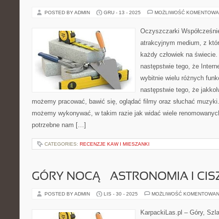
POSTED BY ADMIN
GRU - 13 - 2025
MOŻLIWOŚĆ KOMENTOWA
Oczyszczarki Współcześnie
atrakcyjnym medium, z któr
każdy człowiek na świecie. 
następstwie tego, że Inte
wybitnie wielu różnych funkc
następstwie tego, że jakkol
możemy pracować, bawić się, oglądać filmy oraz słuchać muzyki. 
możemy wykonywać, w takim razie jak widać wiele renomowanych
potrzebne nam […]
CATEGORIES:
RECENZJE KAW I MIESZANKI
GÓRY NOCĄ – ASTRONOMIA I CI
POSTED BY ADMIN
LIS - 30 - 2025
MOŻLIWOŚĆ KOMENTOWAN
KarpackiLas.pl – Góry, Szl