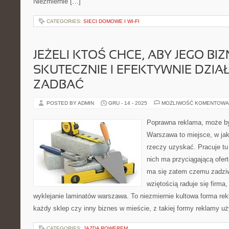
Niezmiernie […]
CATEGORIES:
SIECI DOMOWE I WI-FI
JEŻELI KTOŚ CHCE, ABY JEGO BI
SKUTECZNIE I EFEKTYWNIE DZIAŁ
ZADBAĆ
POSTED BY ADMIN
GRU - 14 - 2025
MOŻLIWOŚĆ KOMENTOWA
Poprawna reklama, może by
Warszawa to miejsce, w ja
rzeczy uzyskać. Pracuje tu
nich ma przyciągającą ofert
ma się zatem czemu zadziw
wziętością raduje się firma, 
wyklejanie laminatów warszawa. To niezmiernie kultowa forma rek
każdy sklep czy inny biznes w mieście, z takiej formy reklamy uż
CATEGORIES:
JAZDA ROWEREM