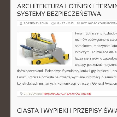
ARCHITEKTURA LOTNISK I TERMIN
SYSTEMY BEZPIECZEŃSTWA
POSTED BY ADMIN
LIS - 27 - 2025
MOŻLIWOŚĆ KOMENTOWAN
Forum Lotnicze to rozbudo
rozmów poświęcone w całoś
samolotem, maszynom lata
lotniczym. To miejsce dla e
łączą się zarówno zawodowi 
chcący poszerzać horyzonty 
doświadczeniami. Polecamy: Symulatory lotów i gry lotnicze i Inno
Forum Lotnicze pozwala na otwartą wymianę informacji o samolot
konstrukcjach militarnych, komunikacji lotniczej i General Aviatio
CATEGORIES:
PERSONALIZACJA ZAKUPÓW ONLINE
CIASTA I WYPIEKI I PRZEPISY ŚW