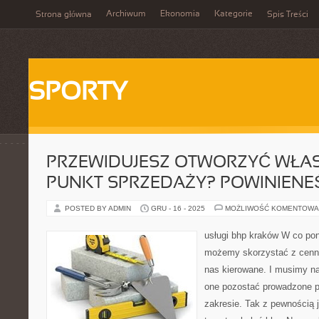
Archiwum
Ekonomia
Kategorie
Strona główna
Spis Treści
SPORTY
PRZEWIDUJESZ OTWORZYĆ WŁA
PUNKT SPRZEDAŻY? POWINIENE
POSTED BY ADMIN
GRU - 16 - 2025
MOŻLIWOŚĆ KOMENTOWA
usługi bhp kraków W co pon
możemy skorzystać z cenneg
nas kierowane. I musimy n
one pozostać prowadzone 
zakresie. Tak z pewnością 