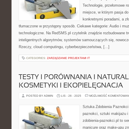
Technologie, przełomowe ro
miejsce, w którym pasja do 
konkretnymi poradami, a zł
tłumaczone w przystępny sposób. Ciekawe kategorie: Audio i muz
technologiczne. Na RedSMS.pl czytelnik znajdzie rozbudowane tr
inteligentnych algorytmów, systemów samouczących się, nowocze
Rzeczy, cloud computingu, cyberbezpieczeństwa, […]
CATEGORIES:
ZARZĄDZANIE PROJEKTAMI IT
TESTY I PORÓWNANIA I NATURA
KOSMETYKI I EKOPIELĘGNACJA
POSTED BY ADMIN
LIS - 26 - 2025
MOŻLIWOŚĆ KOMENTOWAN
Sztuka Zdobienia Paznokci –
paznokci, sztuki makijażu 
zdobienia-paznokci.pl to se
manicure oraz make-upu zn