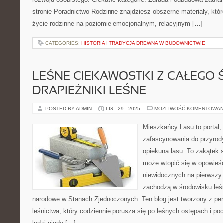
stronie Poradnictwo Rodzinne znajdziesz obszerne materiały, które
życie rodzinne na poziomie emocjonalnym, relacyjnym […]
CATEGORIES:
HISTORIA I TRADYCJA DREWNA W BUDOWNICTWIE
LEŚNE CIEKAWOSTKI Z CAŁEGO Ś
DRAPIEŻNIKI LEŚNE
POSTED BY ADMIN
LIS - 29 - 2025
MOŻLIWOŚĆ KOMENTOWAN
Mieszkańcy Lasu to portal, 
zafascynowania do przyrody
opiekuna lasu. To zakątek s
może wtopić się w opowieści
niewidocznych na pierwszy 
zachodzą w środowisku leśn
narodowe w Stanach Zjednoczonych. Ten blog jest tworzony z pe
leśnictwa, który codziennie porusza się po leśnych ostępach i po
ludzi nigdy […]