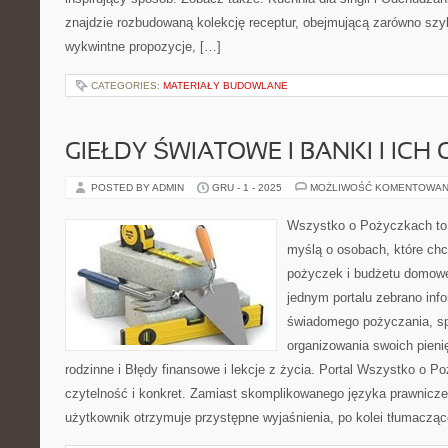
znajdzie rozbudowaną kolekcję receptur, obejmującą zarówno szyb
wykwintne propozycje, […]
CATEGORIES:
MATERIAŁY BUDOWLANE
GIEŁDY ŚWIATOWE I BANKI I ICH
POSTED BY ADMIN
GRU - 1 - 2025
MOŻLIWOŚĆ KOMENTOWAN
Wszystko o Pożyczkach to s
myślą o osobach, które chcą
pożyczek i budżetu domowe
jednym portalu zebrano inf
świadomego pożyczania, sp
organizowania swoich pien
rodzinne i Błędy finansowe i lekcje z życia. Portal Wszystko o P
czytelność i konkret. Zamiast skomplikowanego języka prawnicz
użytkownik otrzymuje przystępne wyjaśnienia, po kolei tłumacząc