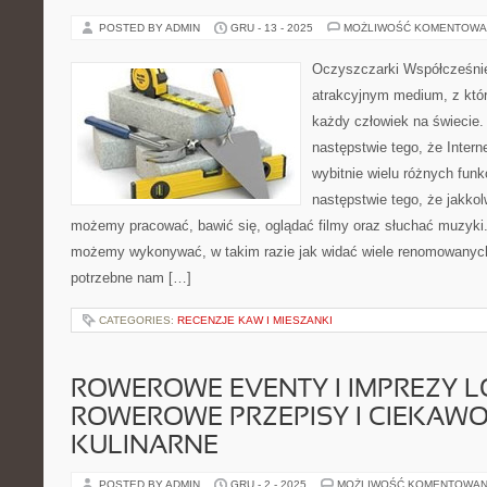
POSTED BY ADMIN
GRU - 13 - 2025
MOŻLIWOŚĆ KOMENTOWA
Oczyszczarki Współcześnie
atrakcyjnym medium, z któr
każdy człowiek na świecie. 
następstwie tego, że Inte
wybitnie wielu różnych funkc
następstwie tego, że jakkol
możemy pracować, bawić się, oglądać filmy oraz słuchać muzyki. 
możemy wykonywać, w takim razie jak widać wiele renomowanych
potrzebne nam […]
CATEGORIES:
RECENZJE KAW I MIESZANKI
ROWEROWE EVENTY I IMPREZY L
ROWEROWE PRZEPISY I CIEKAWO
KULINARNE
POSTED BY ADMIN
GRU - 2 - 2025
MOŻLIWOŚĆ KOMENTOWAN