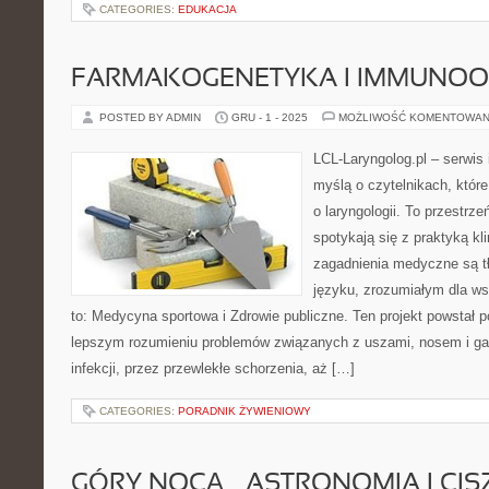
CATEGORIES:
EDUKACJA
FARMAKOGENETYKA I IMMUNO
POSTED BY ADMIN
GRU - 1 - 2025
MOŻLIWOŚĆ KOMENTOWAN
LCL-Laryngolog.pl – serwis
myślą o czytelnikach, któr
o laryngologii. To przestrz
spotykają się z praktyką k
zagadnienia medyczne są 
języku, zrozumiałym dla ws
to: Medycyna sportowa i Zdrowie publiczne. Ten projekt powstał p
lepszym rozumieniu problemów związanych z uszami, nosem i ga
infekcji, przez przewlekłe schorzenia, aż […]
CATEGORIES:
PORADNIK ŻYWIENIOWY
GÓRY NOCĄ – ASTRONOMIA I CI