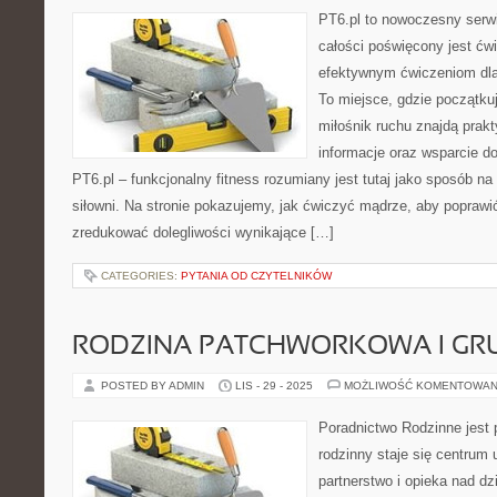
PT6.pl to nowoczesny serwi
całości poświęcony jest ćw
efektywnym ćwiczeniom dl
To miejsce, gdzie początkuj
miłośnik ruchu znajdą prak
informacje oraz wsparcie do
PT6.pl – funkcjonalny fitness rozumiany jest tutaj jako sposób na 
siłowni. Na stronie pokazujemy, jak ćwiczyć mądrze, aby poprawi
zredukować dolegliwości wynikające […]
CATEGORIES:
PYTANIA OD CZYTELNIKÓW
RODZINA PATCHWORKOWA I GR
POSTED BY ADMIN
LIS - 29 - 2025
MOŻLIWOŚĆ KOMENTOWAN
Poradnictwo Rodzinne jest 
rodzinny staje się centrum
partnerstwo i opieka nad dz