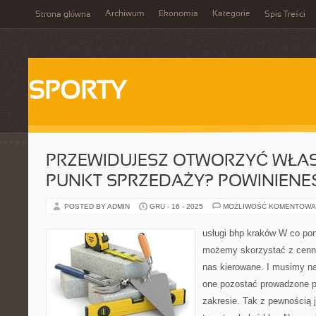
Archiwum
Ekonomia
Kategorie
Strona główna
Spis Treści
SPORTY
PRZEWIDUJESZ OTWORZYĆ WŁA
PUNKT SPRZEDAŻY? POWINIENE
POSTED BY ADMIN
GRU - 16 - 2025
MOŻLIWOŚĆ KOMENTOWA
usługi bhp kraków W co pon
możemy skorzystać z cenneg
nas kierowane. I musimy n
one pozostać prowadzone 
zakresie. Tak z pewnością 