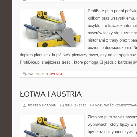
ProfiBike.pl to portal pośw
kółkom oraz wszystkiemu, c
bicyklu. To kawałek interne
rowerów łączy się z rzeteln
historiami z trasy oraz tip
poziomie doświadczenia. Ni
dopiero planujesz kupić swój pierwszy rower, czy od lat spędzas
ProfiBike.pl znajdziesz treści, które pomogą Ci jeździć bardziej ś
CATEGORIES:
HYUNDAI
ŁOTWA I AUSTRIA
POSTED BY ADMIN
GRU - 2 - 2025
MOŻLIWOŚĆ KOMENTOWAN
Zlotoloto.pl to serwis stwo
wyprawach, który łączy w so
tipy oraz opisy nieoczywist