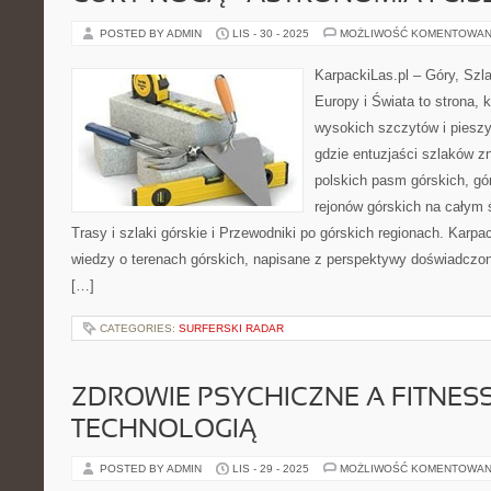
POSTED BY ADMIN
LIS - 30 - 2025
MOŻLIWOŚĆ KOMENTOWAN
KarpackiLas.pl – Góry, Szl
Europy i Świata to strona, 
wysokich szczytów i pieszy
gdzie entuzjaści szlaków z
polskich pasm górskich, gó
rejonów górskich na całym 
Trasy i szlaki górskie i Przewodniki po górskich regionach. Karpa
wiedzy o terenach górskich, napisane z perspektywy doświadczon
[…]
CATEGORIES:
SURFERSKI RADAR
ZDROWIE PSYCHICZNE A FITNESS 
TECHNOLOGIĄ
POSTED BY ADMIN
LIS - 29 - 2025
MOŻLIWOŚĆ KOMENTOWAN