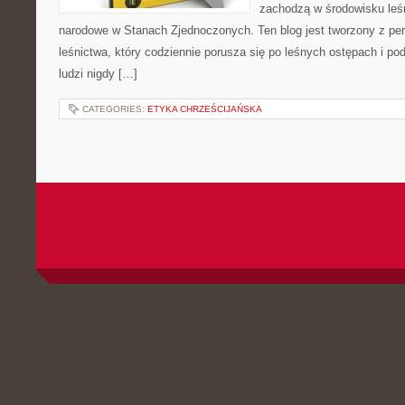
zachodzą w środowisku leśn
narodowe w Stanach Zjednoczonych. Ten blog jest tworzony z pe
leśnictwa, który codziennie porusza się po leśnych ostępach i po
ludzi nigdy […]
CATEGORIES:
ETYKA CHRZEŚCIJAŃSKA