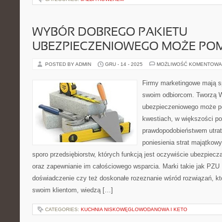
WYBÓR DOBREGO PAKIETU
UBEZPIECZENIOWEGO MOŻE PO
POSTED BY ADMIN
GRU - 14 - 2025
MOŻLIWOŚĆ KOMENTOWA
Firmy marketingowe mają s
swoim odbiorcom. Tworzą W
ubezpieczeniowego może p
kwestiach, w większości p
prawdopodobieństwem utraty
poniesienia strat majątkowy
sporo przedsiębiorstw, których funkcją jest oczywiście ubezpiecz
oraz zapewnianie im całościowego wsparcia. Marki takie jak PZU 
doświadczenie czy też doskonałe rozeznanie wśród rozwiązań, 
swoim klientom, wiedzą […]
CATEGORIES:
KUCHNIA NISKOWĘGLOWODANOWA I KETO