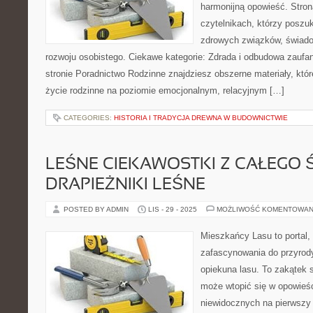
harmonijną opowieść. Stron
czytelnikach, którzy poszu
zdrowych związków, świado
rozwoju osobistego. Ciekawe kategorie: Zdrada i odbudowa zaufan
stronie Poradnictwo Rodzinne znajdziesz obszerne materiały, które
życie rodzinne na poziomie emocjonalnym, relacyjnym […]
CATEGORIES:
HISTORIA I TRADYCJA DREWNA W BUDOWNICTWIE
LEŚNE CIEKAWOSTKI Z CAŁEGO Ś
DRAPIEŻNIKI LEŚNE
POSTED BY ADMIN
LIS - 29 - 2025
MOŻLIWOŚĆ KOMENTOWAN
Mieszkańcy Lasu to portal, 
zafascynowania do przyrody
opiekuna lasu. To zakątek s
może wtopić się w opowieści
niewidocznych na pierwszy 