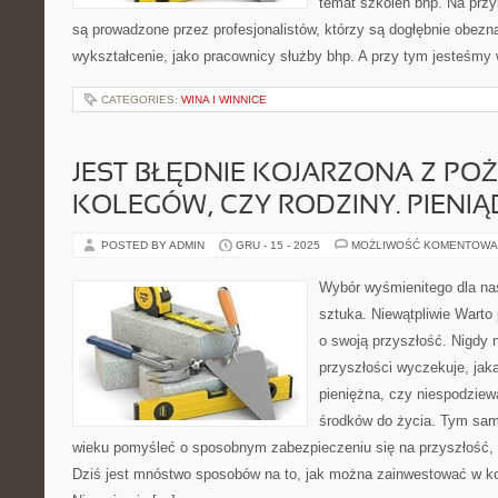
temat szkoleń bhp. Na przy
są prowadzone przez profesjonalistów, którzy są dogłębnie obezn
wykształcenie, jako pracownicy służby bhp. A przy tym jesteśmy
CATEGORIES:
WINA I WINNICE
JEST BŁĘDNIE KOJARZONA Z PO
KOLEGÓW, CZY RODZINY. PIENIĄ
POSTED BY ADMIN
GRU - 15 - 2025
MOŻLIWOŚĆ KOMENTOWA
Wybór wyśmienitego dla nas
sztuka. Niewątpliwie Warto 
o swoją przyszłość. Nigdy 
przyszłości wyczekuje, jak
pieniężna, czy niespodziew
środków do życia. Tym sa
wieku pomyśleć o sposobnym zabezpieczeniu się na przyszłość, 
Dziś jest mnóstwo sposobów na to, jak można zainwestować w k