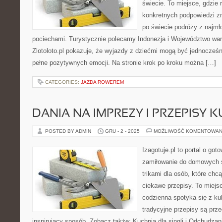
świecie. To miejsce, gdzie 
konkretnych podpowiedzi zna
po świecie podróży z najmł
pociechami. Turystycznie polecamy Indonezja i Województwo wa
Zlotoloto.pl pokazuje, że wyjazdy z dziećmi mogą być jednocześn
pełne pozytywnych emocji. Na stronie krok po kroku można […]
CATEGORIES:
JAZDA ROWEREM
DANIA NA IMPREZY I PRZEPISY 
POSTED BY ADMIN
GRU - 2 - 2025
MOŻLIWOŚĆ KOMENTOWAN
Izagotuje.pl to portal o got
zamiłowanie do domowych
trikami dla osób, które chcą
ciekawe przepisy. To miejs
codzienna spotyka się z ku
tradycyjne przepisy są prz
inspirujący sposób. Zobacz także: Kuchnia dla singli i Odchudzani