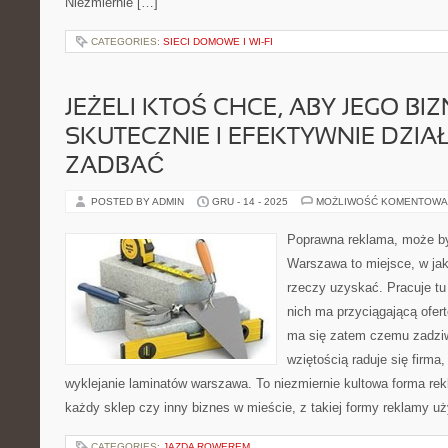
Niezmiernie […]
CATEGORIES:
SIECI DOMOWE I WI-FI
JEŻELI KTOŚ CHCE, ABY JEGO BI
SKUTECZNIE I EFEKTYWNIE DZIAŁ
ZADBAĆ
POSTED BY ADMIN
GRU - 14 - 2025
MOŻLIWOŚĆ KOMENTOWA
Poprawna reklama, może by
Warszawa to miejsce, w ja
rzeczy uzyskać. Pracuje tu
nich ma przyciągającą ofert
ma się zatem czemu zadziw
wziętością raduje się firma, 
wyklejanie laminatów warszawa. To niezmiernie kultowa forma rek
każdy sklep czy inny biznes w mieście, z takiej formy reklamy uż
CATEGORIES:
JAZDA ROWEREM