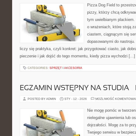
Pizza Dog Field to przestr
pizzy, którzy chcą odkrywa
tym uwielbianym plackiem. T
o wrażeniach, które stoją 
ciastem, ciągnącym się se
dopasowanymi do nastroju. 
liczy się praktyka, czyli konkret: jak przygotować ciasto, jak dob
pieczenie i jak dojść do tego momentu, kiedy pizza wychodzi […]
CATEGORIES:
SPRZĘT I AKCESORIA
EGZAMIN WSTĘPNY NA STUDIA – 
POSTED BY ADMIN
STY - 12 - 2026
MOŻLIWOŚĆ KOMENTOWA
Nie mogę pomóc w tworzeniu
nielegalne ujawnienia lub 
dojrzałości. Mogę za to prz
Twojego serwisu w bezpieczn