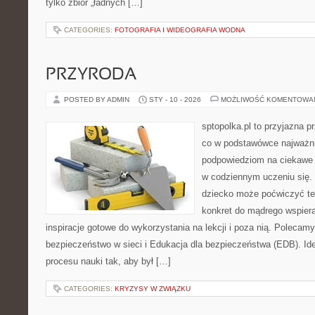
tylko zbiór „ładnych […]
CATEGORIES:
FOTOGRAFIA I WIDEOGRAFIA WODNA
PRZYRODA
POSTED BY ADMIN
STY - 10 - 2026
MOŻLIWOŚĆ KOMENTOWA
sptopolka.pl to przyjazna 
co w podstawówce najważni
podpowiedziom na ciekawe 
w codziennym uczeniu się.
dziecko może poćwiczyć te
konkret do mądrego wspiera
inspiracje gotowe do wykorzystania na lekcji i poza nią. Polecam
bezpieczeństwo w sieci i Edukacja dla bezpieczeństwa (EDB). Ide
procesu nauki tak, aby był […]
CATEGORIES:
KRYZYSY W ZWIĄZKU