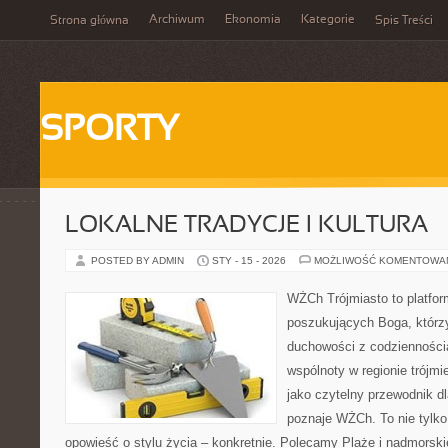
Archiwum
Ekonomia
Kategorie
Strona główna
Spis Treści
SPORTY
LOKALNE TRADYCJE I KULTURA
POSTED BY ADMIN
STY - 15 - 2026
MOŻLIWOŚĆ KOMENTOWA
WŻCh Trójmiasto to platfor
poszukujących Boga, którzy
duchowości z codziennością
wspólnoty w regionie trójm
jako czytelny przewodnik dl
poznaje WŻCh. To nie tylko 
opowieść o stylu życia – konkretnie. Polecamy Plaże i nadmorskie