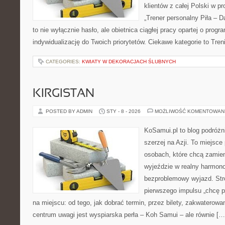
klientów z całej Polski w pr
„Trener personalny Piła – Daw
to nie wyłącznie hasło, ale obietnica ciągłej pracy opartej o progr
indywidualizację do Twoich priorytetów. Ciekawe kategorie to Tren
CATEGORIES:
KWIATY W DEKORACJACH ŚLUBNYCH
KIRGISTAN
POSTED BY ADMIN
STY - 8 - 2026
MOŻLIWOŚĆ KOMENTOWAN
KoSamui.pl to blog podróżni
szerzej na Azji. To miejsce
osobach, które chcą zamien
wyjeździe w realny harmon
bezproblemowy wyjazd. Str
pierwszego impulsu „chcę p
na miejscu: od tego, jak dobrać termin, przez bilety, zakwaterowan
centrum uwagi jest wyspiarska perła – Koh Samui – ale równie […