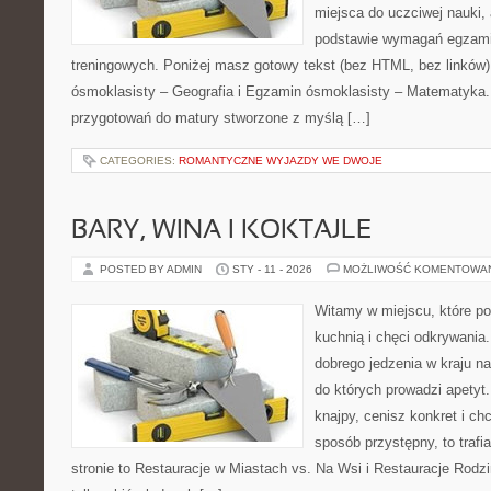
miejsca do uczciwej nauki, 
podstawie wymagań egzami
treningowych. Poniżej masz gotowy tekst (bez HTML, bez linków
ósmoklasisty – Geografia i Egzamin ósmoklasisty – Matematyka.
przygotowań do matury stworzone z myślą […]
CATEGORIES:
ROMANTYCZNE WYJAZDY WE DWOJE
BARY, WINA I KOKTAJLE
POSTED BY ADMIN
STY - 11 - 2026
MOŻLIWOŚĆ KOMENTOWA
Witamy w miejscu, które p
kuchnią i chęci odkrywania.
dobrego jedzenia w kraju n
do których prowadzi apetyt
knajpy, cenisz konkret i ch
sposób przystępny, to trafi
stronie to Restauracje w Miastach vs. Na Wsi i Restauracje Rodzin