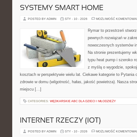
SYSTEMY SMART HOME
POSTED BY ADMIN
STY - 10 - 2026
MOŻLIWOŚĆ KOMENTOWA
Rymar to przestrzeń stworz
pewnych rozwiązań w zakre
nowoczesnych systemów ins
Na stronie prezentujemy w
typu heat pump i szeroko ro
z myślą o wygodzie, spokoj
kosztach w perspektywie wielu lat. Ciekawe kategorie to Pytania o
zdrowie w domu (wilgotność, hałas, jakość powietrza). Nasza stro
miejscu […]
CATEGORIES:
WĘDKARSKIE ABC DLA DZIECI I MŁODZIEŻY
INTERNET RZECZY (IOT)
POSTED BY ADMIN
STY - 10 - 2026
MOŻLIWOŚĆ KOMENTOWA