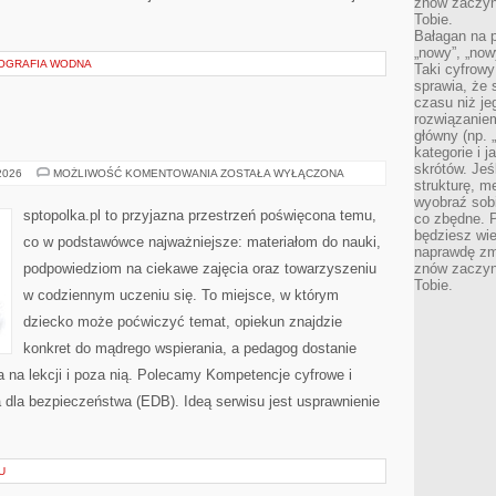
znów zaczyna
Tobie.
Bałagan na pu
„nowy”, „now
EOGRAFIA WODNA
Taki cyfrowy
sprawia, że 
czasu niż j
rozwiązaniem
główny (np.
kategorie i 
skrótów. Je
PRZYRODA
 2026
MOŻLIWOŚĆ KOMENTOWANIA
ZOSTAŁA WYŁĄCZONA
strukturę, m
wyobraź sobi
sptopolka.pl to przyjazna przestrzeń poświęcona temu,
co zbędne. 
będziesz wie
co w podstawówce najważniejsze: materiałom do nauki,
naprawdę zmn
podpowiedziom na ciekawe zajęcia oraz towarzyszeniu
znów zaczyna
Tobie.
w codziennym uczeniu się. To miejsce, w którym
dziecko może poćwiczyć temat, opiekun znajdzie
konkret do mądrego wspierania, a pedagog dostanie
a na lekcji i poza nią. Polecamy Kompetencje cyfrowe i
 dla bezpieczeństwa (EDB). Ideą serwisu jest usprawnienie
U