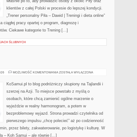
właśnie po to, aby prowadzić osoby z okolic Piły oraz
klientów z całej Polski w procesie do lepszej kondycji.
„Trener personalny Piła – Dawid | Treningi i dieta online”
ca ciągłej pracy opartej o program, diagnozę i
etów. Ciekawe kategorie to Trening […]
CJACH ŚLUBNYCH
KIRGISTAN
026
MOŻLIWOŚĆ KOMENTOWANIA
ZOSTAŁA WYŁĄCZONA
KoSamui.pl to blog podróżniczy skupiony na Tajlandii i
szerzej na Azji. To miejsce powstało z myślą o
osobach, które chcą zamienić ogólne marzenie o
wyjeździe w realny harmonogram, a potem w
bezproblemowy wyjazd. Strona prowadzi czytelnika od
pierwszego impulsu „chcę polecieć” aż po codzienność
min, przez bilety, zakwaterowanie, po logistykę i kulturę. W
ła – Koh Samui – ale równie […]