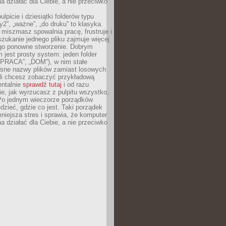
 działać dla Ciebie, a nie przeciwko
lpicie i dziesiątki folderów typu
y2”, „ważne”, „do druku” to klasyka.
 miszmasz spowalnia pracę, frustruje i
szukanie jednego pliku zajmuje więcej
ego ponowne stworzenie. Dobrym
 jest prosty system: jeden folder
 „PRACA”, „DOM”), w nim stałe
jasne nazwy plików zamiast losowych
śli chcesz zobaczyć przykładową
entalnie
sprawdź tutaj
i od razu
e, jak wyrzucasz z pulpitu wszystko,
Po jednym wieczorze porządków
dzieć, gdzie co jest. Taki porządek
iejsza stres i sprawia, że komputer
 działać dla Ciebie, a nie przeciwko