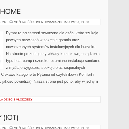
 HOME
SYSTEMY
 2026
MOŻLIWOŚĆ KOMENTOWANIA
ZOSTAŁA WYŁĄCZONA
SMART
HOME
Rymar to przestrzeń stworzone dla osób, które szukają
pewnych rozwiązań w zakresie grzania oraz
nowoczesnych systemów instalacyjnych dla budynku.
Na stronie prezentujemy wkłady kominkowe, urządzenia
typu heat pump i szeroko rozumiane instalacje sanitarne
z myślą o wygodzie, spokoju oraz racjonalnych
 Ciekawe kategorie to Pytania od czytelników i Komfort i
, jakość powietrza). Nasza strona jest po to, aby w jednym
A DZIECI I MŁODZIEŻY
 (IOT)
INTERNET
 2026
MOŻLIWOŚĆ KOMENTOWANIA
ZOSTAŁA WYŁĄCZONA