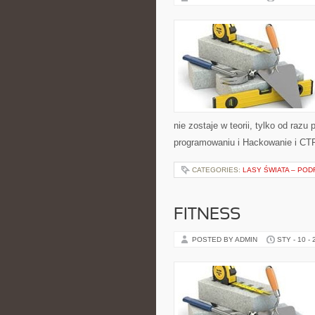
nie zostaje w teorii, tylko od raz
programowaniu i Hackowanie i CTF
CATEGORIES:
LASY ŚWIATA – POD
FITNESS
POSTED BY ADMIN
STY - 10 -