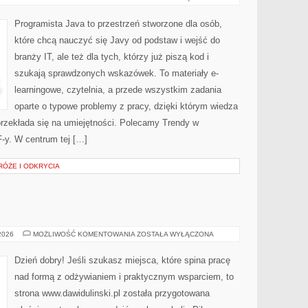
RZECZY
(IOT)
Programista Java to przestrzeń stworzone dla osób,
które chcą nauczyć się Javy od podstaw i wejść do
branży IT, ale też dla tych, którzy już piszą kod i
szukają sprawdzonych wskazówek. To materiały e-
learningowe, czytelnia, a przede wszystkim zadania
oparte o typowe problemy z pracy, dzięki którym wiedza
u przekłada się na umiejętności. Polecamy Trendy w
-y. W centrum tej […]
RÓŻE I ODKRYCIA
FITNESS
 2026
MOŻLIWOŚĆ KOMENTOWANIA
ZOSTAŁA WYŁĄCZONA
Dzień dobry! Jeśli szukasz miejsca, które spina pracę
nad formą z odżywianiem i praktycznym wsparciem, to
strona www.dawidulinski.pl została przygotowana