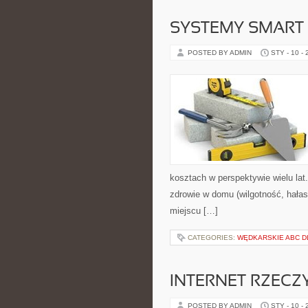
SYSTEMY SMART
POSTED BY ADMIN
STY - 10 -
kosztach w perspektywie wielu lat.
zdrowie w domu (wilgotność, hałas
miejscu […]
CATEGORIES:
WĘDKARSKIE ABC DL
INTERNET RZECZY
POSTED BY ADMIN
STY - 10 -