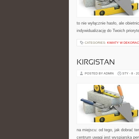
to nie wyłącznie hasło, ale obietni
indywidualizację do Twoich prioryt
CATEGORIES:
KWIATY W DEKORA
KIRGISTAN
POSTED BY ADMIN
STY - 8 - 2
na miejscu: od tego, jak dobrać ter
centrum uwagi jest wyspiarska per