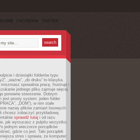
SCRIBE
FACEBOOK
TWITTER
lpicie i dziesiątki folderów typu
y2”, „ważne”, „do druku” to klasyka.
 miszmasz spowalnia pracę, frustruje i
szukanie jednego pliku zajmuje więcej
ego ponowne stworzenie. Dobrym
 jest prosty system: jeden folder
 „PRACA”, „DOM”), w nim stałe
jasne nazwy plików zamiast losowych
śli chcesz zobaczyć przykładową
entalnie
sprawdź tutaj
i od razu
e, jak wyrzucasz z pulpitu wszystko,
Po jednym wieczorze porządków
dzieć, gdzie co jest. Taki porządek
iejsza stres i sprawia, że komputer