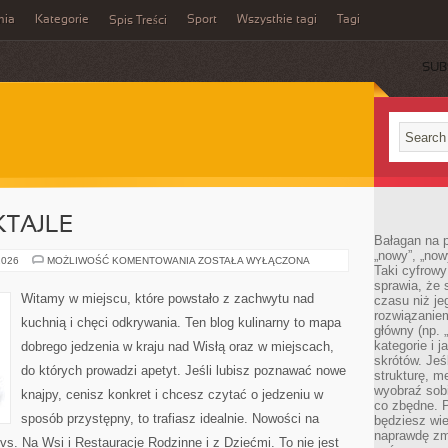
mia
Kategorie
Sport
Wszystkie tagi
Tagi
Spis Treści
SUB
KTAJLE
Bałagan na pu
„nowy”, „now
BARY,
2026
MOŻLIWOŚĆ KOMENTOWANIA
ZOSTAŁA WYŁĄCZONA
Taki cyfrowy
WINA
I
sprawia, że 
KOKTAJLE
Witamy w miejscu, które powstało z zachwytu nad
czasu niż j
rozwiązaniem
kuchnią i chęci odkrywania. Ten blog kulinarny to mapa
główny (np.
kategorie i 
dobrego jedzenia w kraju nad Wisłą oraz w miejscach,
skrótów. Je
do których prowadzi apetyt. Jeśli lubisz poznawać nowe
strukturę, m
wyobraź sobi
knajpy, cenisz konkret i chcesz czytać o jedzeniu w
co zbędne. 
sposób przystępny, to trafiasz idealnie. Nowości na
będziesz wie
naprawdę zmn
vs. Na Wsi i Restauracje Rodzinne i z Dziećmi. To nie jest