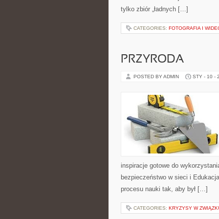
tylko zbiór „ładnych […]
CATEGORIES:
FOTOGRAFIA I WID
PRZYRODA
POSTED BY ADMIN
STY - 10 -
inspiracje gotowe do wykorzystani
bezpieczeństwo w sieci i Edukacja
procesu nauki tak, aby był […]
CATEGORIES:
KRYZYSY W ZWIĄZK