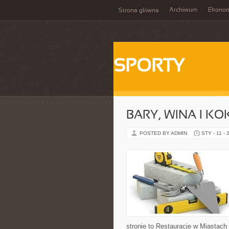
Archiwum
Ekono
Strona główna
SPORTY
BARY, WINA I KO
POSTED BY ADMIN
STY - 11 - 
stronie to Restauracje w Miastach 