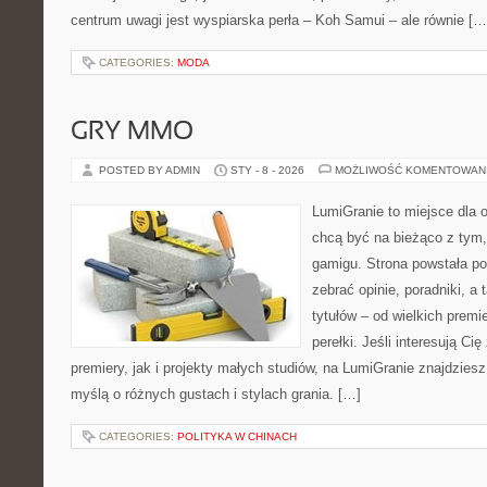
centrum uwagi jest wyspiarska perła – Koh Samui – ale równie […
CATEGORIES:
MODA
GRY MMO
POSTED BY ADMIN
STY - 8 - 2026
MOŻLIWOŚĆ KOMENTOWAN
LumiGranie to miejsce dla o
chcą być na bieżąco z tym, 
gamigu. Strona powstała po
zebrać opinie, poradniki, 
tytułów – od wielkich premi
perełki. Jeśli interesują Ci
premiery, jak i projekty małych studiów, na LumiGranie znajdzies
myślą o różnych gustach i stylach grania. […]
CATEGORIES:
POLITYKA W CHINACH