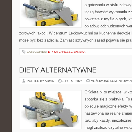
o gotowaniu w stylu zdrowy
łączą łatwość wykonania z 
powstała z myślą o tych, kt
obiadów, odchudzonych wers
zdrowych łakoci. W centrum Lekkowkuchni są kuchenne decyzje i
może być bez zadęcia. Zamiast sztywnych zasad pojawia się pra
CATEGORIES:
ETYKA CHRZEŚCIJAŃSKA
DIETY ALTERNATYWNE
POSTED BY ADMIN
STY - 5 - 2026
MOŻLIWOŚĆ KOMENTOWAN
OKdieta.pl to miejsce, w k
spotyka się z praktyką. To n
obiecuje magiczne efekty w 
nastawiona na realne zmian
tak, aby każdy, niezależni
mógł znaleźć czytelne wska