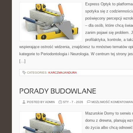
Express Optyk to platform
spotyka się z codzienności
poświęcony percepcji wzrok
– dla osób, które chcą świ
zanim pojawi się problem. Je
profilaktyka, kontrole, a ta
wspierające ostrość widzenia, znajdziesz tu mnóstwo tematów o
kategorie to Periodontologia i Neurologia. W centrum tej strony jest
[…]
CATEGORIES:
KARCZMAJANDURA
PORADY BUDOWLANE
POSTED BY ADMIN
STY - 7 - 2026
MOŻLIWOŚĆ KOMENTOWAN
Mazurskie Domy to serwis d
domu z drewna, planują wz
do życia albo chcą odnowić 