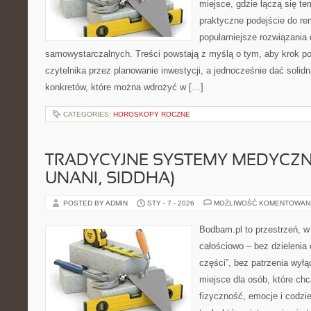
miejsce, gdzie łączą się tem
praktyczne podejście do re
popularniejsze rozwiązania
samowystarczalnych. Treści powstają z myślą o tym, aby krok p
czytelnika przez planowanie inwestycji, a jednocześnie dać solidn
konkretów, które można wdrożyć w […]
CATEGORIES:
HOROSKOPY ROCZNE
TRADYCYJNE SYSTEMY MEDYCZNE
UNANI, SIDDHA)
POSTED BY ADMIN
STY - 7 - 2026
MOŻLIWOŚĆ KOMENTOWAN
Bodbam.pl to przestrzeń, w 
całościowo – bez dzielenia 
części”, bez patrzenia wyłą
miejsce dla osób, które chc
fizyczność, emocje i codzi