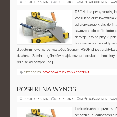
POSTED BY ADMIN
STY - 6 - 2026
MOŻLIWOŚĆ KOMENTOWAN
RSGN.pl to pełny serwis, k
konsulting oraz lokowanie 
od pierwszego kroku do fina
stworzone dla osób, które
decyzje: czy to przy kupni
budowaniu portfela aktywów
długoterminowy wzrost wartości. Sednem RSGN.pl jest praktyka
działania. Zamiast ogólników znajdziesz tu instrukcje, checklisty
przejść od pomysłu do […]
CATEGORIES:
ROWEROWA TURYSTYKA RODZINNA
POSIŁKI NA WYNOS
POSTED BY ADMIN
STY - 5 - 2026
MOŻLIWOŚĆ KOMENTOWAN
Lekkowkuchni to przestrzeń
smacznie, a jednocześnie b