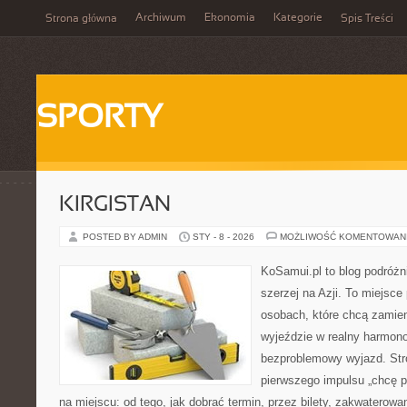
Archiwum
Ekonomia
Kategorie
Strona główna
Spis Treści
SPORTY
KIRGISTAN
POSTED BY ADMIN
STY - 8 - 2026
MOŻLIWOŚĆ KOMENTOWAN
KoSamui.pl to blog podróżni
szerzej na Azji. To miejsce
osobach, które chcą zamien
wyjeździe w realny harmon
bezproblemowy wyjazd. Str
pierwszego impulsu „chcę p
na miejscu: od tego, jak dobrać termin, przez bilety, zakwaterowan