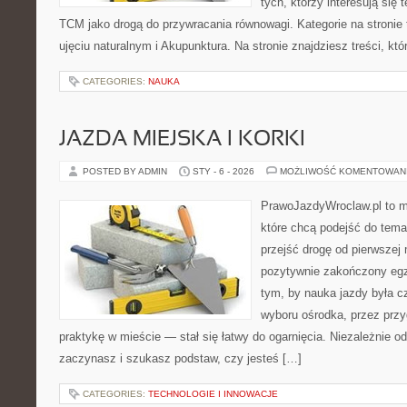
tych, którzy interesują się 
TCM jako drogą do przywracania równowagi. Kategorie na stronie t
ujęciu naturalnym i Akupunktura. Na stronie znajdziesz treści, któ
CATEGORIES:
NAUKA
JAZDA MIEJSKA I KORKI
POSTED BY ADMIN
STY - 6 - 2026
MOŻLIWOŚĆ KOMENTOWAN
PrawoJazdyWroclaw.pl to m
które chcą podejść do tema
przejść drogę od pierwszej 
pozytywnie zakończony egz
tym, by nauka jazdy była c
wyboru ośrodka, przez przyg
praktykę w mieście — stał się łatwy do ogarnięcia. Niezależnie od
zaczynasz i szukasz podstaw, czy jesteś […]
CATEGORIES:
TECHNOLOGIE I INNOWACJE