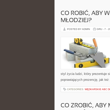
CO ROBIĆ, ABY 
MŁODZIEJ?
POSTED BY ADMIN
GRU - 7 - 
styl życia ludzi, który prezentuje
poprawiających prezencję, jak też 
CATEGORIES:
WĘDKARSKIE ABC DL
CO ZROBIĆ, ABY