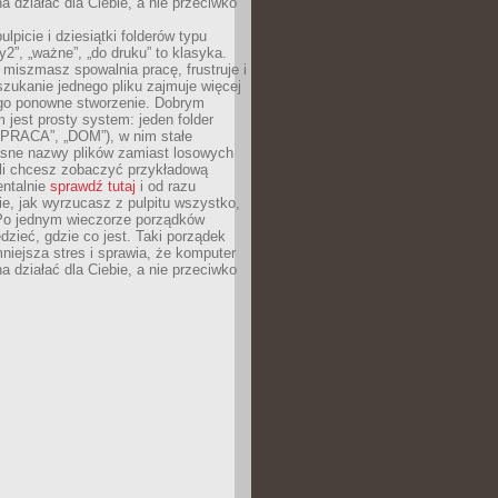
 działać dla Ciebie, a nie przeciwko
lpicie i dziesiątki folderów typu
y2”, „ważne”, „do druku” to klasyka.
 miszmasz spowalnia pracę, frustruje i
szukanie jednego pliku zajmuje więcej
ego ponowne stworzenie. Dobrym
 jest prosty system: jeden folder
 „PRACA”, „DOM”), w nim stałe
jasne nazwy plików zamiast losowych
śli chcesz zobaczyć przykładową
entalnie
sprawdź tutaj
i od razu
e, jak wyrzucasz z pulpitu wszystko,
Po jednym wieczorze porządków
dzieć, gdzie co jest. Taki porządek
iejsza stres i sprawia, że komputer
 działać dla Ciebie, a nie przeciwko