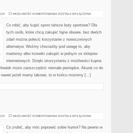
CO
2025
MOŻLIWOŚĆ KOMENTOWANIA
ZOSTAŁA WYŁĄCZONA
ZROBIĆ,
ABY
MIEĆ
Co robić, aby kupić sporo tańsze buty sportowe? Dla
MOŻLIWOŚĆ
TANIEJ
tych osób, które chcą zakupić fajne obuwie, bez dwóch
ZAKUPIĆ
BUTY?
zdań można polecić korzystanie z nowoczesnych
alternatyw. Weźmy chociażby pod uwagę to, aby
martensy albo trzewiki zakupić w jednym ze sklepów
internetowych. Dzięki skorzystaniu z możliwości kupna
złowiek może zaoszczędzić niemałe pieniądze. Akurat co do
A nawet jeżeli mamy takowe, to w końcu możemy […]
KOSMETYKI
2025
MOŻLIWOŚĆ KOMENTOWANIA
ZOSTAŁA WYŁĄCZONA
Co zrobić, aby móc poprawić sobie humor? Na pewno w