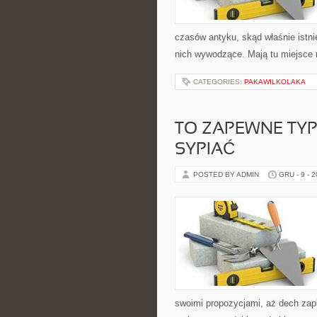
czasów antyku, skąd właśnie istni
nich wywodzące. Mają tu miejsce r
CATEGORIES:
PAKAWILKOLAKA
TO ZAPEWNE TYP
SYPIAĆ
POSTED BY ADMIN
GRU - 9 - 
swoimi propozycjami, aż dech zap