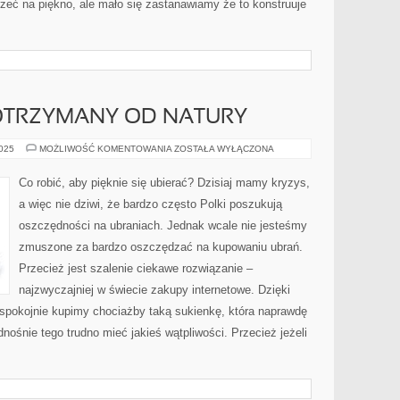
zeć na piękno, ale mało się zastanawiamy że to konstruuje
OTRZYMANY OD NATURY
URODA
2025
MOŻLIWOŚĆ KOMENTOWANIA
ZOSTAŁA WYŁĄCZONA
TO
DAR
OTRZYMANY
Co robić, aby pięknie się ubierać? Dzisiaj mamy kryzys,
OD
NATURY
a więc nie dziwi, że bardzo często Polki poszukują
oszczędności na ubraniach. Jednak wcale nie jesteśmy
zmuszone za bardzo oszczędzać na kupowaniu ubrań.
Przecież jest szalenie ciekawe rozwiązanie –
najzwyczajniej w świecie zakupy internetowe. Dzięki
spokojnie kupimy chociażby taką sukienkę, która naprawdę
nośnie tego trudno mieć jakieś wątpliwości. Przecież jeżeli