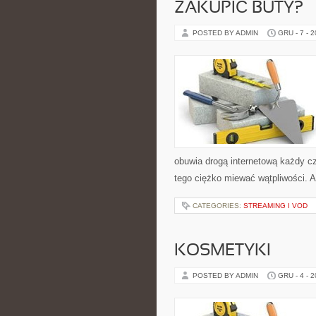
ZAKUPIĆ BUTY?
POSTED BY ADMIN
GRU - 7 - 
obuwia drogą internetową każdy c
tego ciężko miewać wątpliwości. 
CATEGORIES:
STREAMING I VOD
KOSMETYKI
POSTED BY ADMIN
GRU - 4 - 