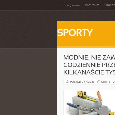
Archiwum
Ekono
Strona główna
SPORTY
MODNIE, NIE ZA
CODZIENNIE PRZ
KILKANAŚCIE TY
POSTED BY ADMIN
GRU - 9 - 