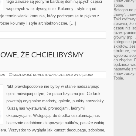
znów zaczyna
PAŃ
tego zawsze są jednymi bardziej dominujących części
Tobie.
wspornych w tej dyscyplinie. Kolumny i style są od
Bałagan na pu
„nowy”, „now
eje termin wianki komunia, który podtrzymuje to piękno z
Taki cyfrowy
óżne kolumny i style architektoniczne, […]
sprawia, że 
czasu niż j
rozwiązaniem
główny (np.
kategorie i 
skrótów. Je
strukturę, m
OWE, ŻE CHCIELIBYŚMY
wyobraź sobi
co zbędne. 
będziesz wie
naprawdę zmn
znów zaczyna
TO
2025
MOŻLIWOŚĆ KOMENTOWANIA
ZOSTAŁA WYŁĄCZONA
Tobie.
ZAPEWNE
TYPOWE,
ŻE
Nikt prawdopodobnie nie byłby w stanie nadszarpnąć
CHCIELIBYŚMY
SYPIAĆ
opinii mówiącej o tym, że praca fizyczna jest Co krok
powstają oryginalne markety, galerie, punkty sprzedaży.
Kuszą nas wystawami, promocjami, ładnymi
ekspozycjami. Wstępując do środka oszałamiają nas
bajecznie ozdobione ekspozycje butików, pasaże wabią
iera. Wszystko to wygląda jak kunszt decoupage, zdobione,