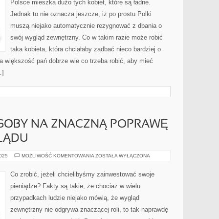
Polsce mieszka dużo tych kobiet, które są ładne.
Jednak to nie oznacza jeszcze, iż po prostu Polki
muszą niejako automatycznie rezygnować z dbania o
swój wygląd zewnętrzny. Co w takim razie może robić
taka kobieta, która chciałaby zadbać nieco bardziej o
a większość pań dobrze wie co trzeba robić, aby mieć
…]
SOBY NA ZNACZNĄ POPRAWĘ
LĄDU
SKUTECZNE
2025
MOŻLIWOŚĆ KOMENTOWANIA
ZOSTAŁA WYŁĄCZONA
SPOSOBY
NA
ZNACZNĄ
Co zrobić, jeżeli chcielibyśmy zainwestować swoje
POPRAWĘ
WŁASNEGO
pieniądze? Fakty są takie, że chociaż w wielu
WYGLĄDU
przypadkach ludzie niejako mówią, że wygląd
zewnętrzny nie odgrywa znaczącej roli, to tak naprawdę