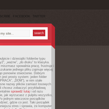
SCRIBE
FACEBOOK
TWITTER
lpicie i dziesiątki folderów typu
y2”, „ważne”, „do druku” to klasyka.
 miszmasz spowalnia pracę, frustruje i
szukanie jednego pliku zajmuje więcej
ego ponowne stworzenie. Dobrym
 jest prosty system: jeden folder
 „PRACA”, „DOM”), w nim stałe
jasne nazwy plików zamiast losowych
śli chcesz zobaczyć przykładową
entalnie
sprawdź tutaj
i od razu
e, jak wyrzucasz z pulpitu wszystko,
Po jednym wieczorze porządków
dzieć, gdzie co jest. Taki porządek
iejsza stres i sprawia, że komputer