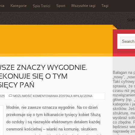
mia
Kategorie
Sport
Wszystkie tagi
Tagi
Spis Treści
SUB
WSZE ZNACZY WYGODNIE.
Bałagan na pu
EKONUJE SIĘ O TYM
„nowy”, „now
Taki cyfrowy
SIĘCY PAŃ
sprawia, że 
czasu niż j
rozwiązaniem
MODNIE,
2025
MOŻLIWOŚĆ KOMENTOWANIA
ZOSTAŁA WYŁĄCZONA
NIE
główny (np.
ZAWSZE
kategorie i 
ZNACZY
Modnie, nie zawsze oznacza wygodnie. Na co dzień
skrótów. Je
WYGODNIE.
CODZIENNIE
strukturę, m
przekonuje się o tym kilkanaście tysięcy kobiet Służą
PRZEKONUJE
wyobraź sobi
SIĘ
do ozdoby i są niezwykle efektownym detalem każdej
co zbędne. 
O
TYM
będziesz wie
ceremonii kościelnej – wianki na komunię, skutkiem
KILKANAŚCIE
naprawdę zmn
TYSIĘCY