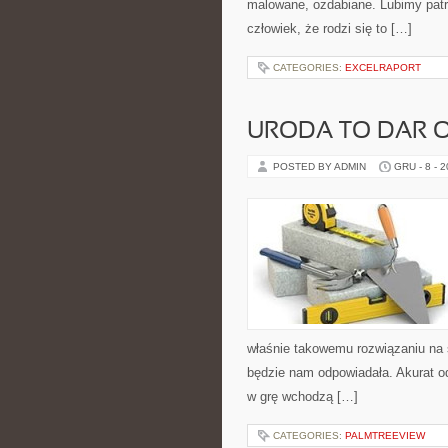
malowane, ozdabiane. Lubimy patr
człowiek, że rodzi się to […]
CATEGORIES:
EXCELRAPORT
URODA TO DAR 
POSTED BY ADMIN
GRU - 8 - 
właśnie takowemu rozwiązaniu na 
będzie nam odpowiadała. Akurat od
w grę wchodzą […]
CATEGORIES:
PALMTREEVIEW