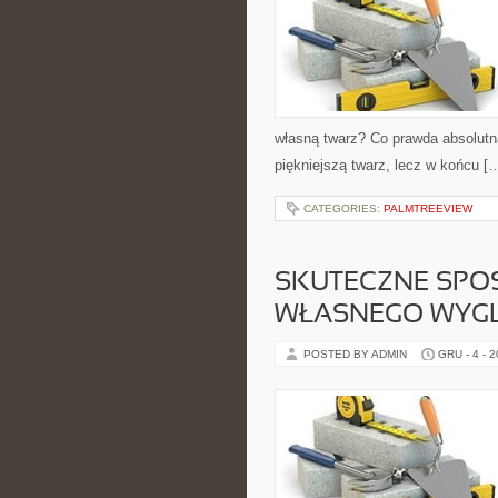
własną twarz? Co prawda absolutn
piękniejszą twarz, lecz w końcu [
CATEGORIES:
PALMTREEVIEW
SKUTECZNE SPO
WŁASNEGO WYG
POSTED BY ADMIN
GRU - 4 - 