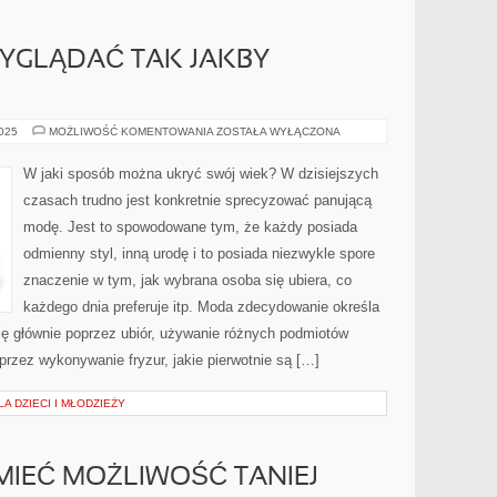
WYGLĄDAĆ TAK JAKBY
CO
2025
MOŻLIWOŚĆ KOMENTOWANIA
ZOSTAŁA WYŁĄCZONA
ROBIĆ,
ABY
WYGLĄDAĆ
W jaki sposób można ukryć swój wiek? W dzisiejszych
TAK
JAKBY
czasach trudno jest konkretnie sprecyzować panującą
MŁODZIEJ?
modę. Jest to spowodowane tym, że każdy posiada
odmienny styl, inną urodę i to posiada niezwykle spore
znaczenie w tym, jak wybrana osoba się ubiera, co
każdego dnia preferuje itp. Moda zdecydowanie określa
 się głównie poprzez ubiór, używanie różnych podmiotów
przez wykonywanie fryzur, jakie pierwotnie są […]
A DZIECI I MŁODZIEŻY
 MIEĆ MOŻLIWOŚĆ TANIEJ