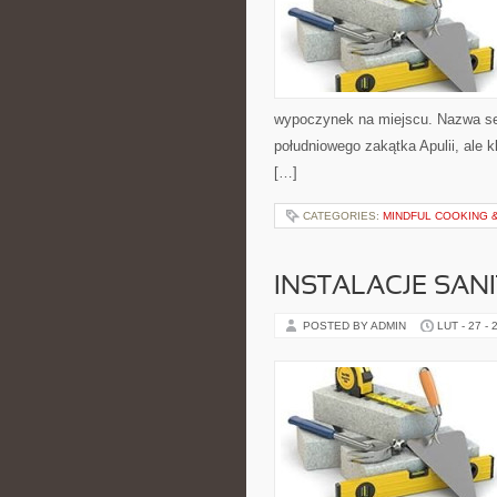
wypoczynek na miejscu. Nazwa ser
południowego zakątka Apulii, ale 
[…]
CATEGORIES:
MINDFUL COOKING 
INSTALACJE SAN
POSTED BY ADMIN
LUT - 27 - 