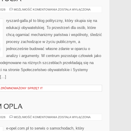
PRAWO
2026
MOŻLIWOŚĆ KOMENTOWANIA
ZOSTAŁA WYŁĄCZONA
I
KONSTYTUCJA
ryszard-galla.pl to blog polityczny, który skupia się na
edukacji obywatelskiej. To przestrzeń dla osób, które
chcą ogarniać mechanizmy państwa i wspólnoty, śledzić
procesy zachodzące w życiu publicznym, a
jednocześnie budować własne zdanie w oparciu o
analizy i argumenty. W centrum pozostaje człowiek jako
 podejmowane na różnych szczeblach przekładają się na
 na stronie Społeczeństwo obywatelskie i Systemy
 […]
 ZRÓWNOWAŻONY SPRZĘT IT
 OPLA
SAM
2026
MOŻLIWOŚĆ KOMENTOWANIA
ZOSTAŁA WYŁĄCZONA
NAPRAWIAM
OPLA
e-opel.com.pl to serwis o samochodach, który