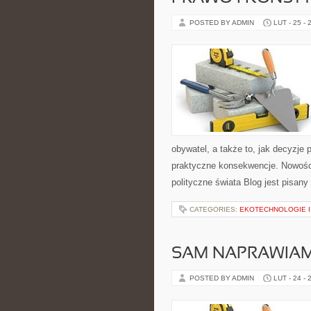
POSTED BY ADMIN
LUT - 25 - 
obywatel, a także to, jak decyzje
praktyczne konsekwencje. Nowości
polityczne świata Blog jest pisany
CATEGORIES:
EKOTECHNOLOGIE I
SAM NAPRAWIAM
POSTED BY ADMIN
LUT - 24 - 