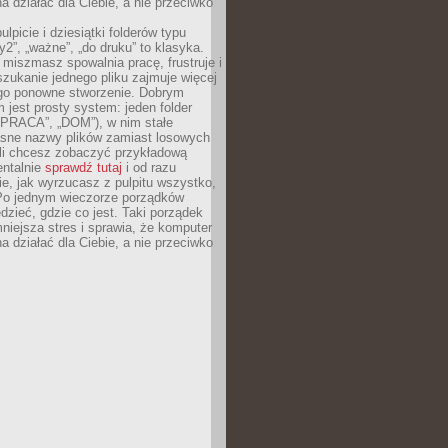
 działać dla Ciebie, a nie przeciwko
lpicie i dziesiątki folderów typu
y2”, „ważne”, „do druku” to klasyka.
 miszmasz spowalnia pracę, frustruje i
szukanie jednego pliku zajmuje więcej
ego ponowne stworzenie. Dobrym
 jest prosty system: jeden folder
 „PRACA”, „DOM”), w nim stałe
jasne nazwy plików zamiast losowych
śli chcesz zobaczyć przykładową
entalnie
sprawdź tutaj
i od razu
e, jak wyrzucasz z pulpitu wszystko,
Po jednym wieczorze porządków
dzieć, gdzie co jest. Taki porządek
iejsza stres i sprawia, że komputer
 działać dla Ciebie, a nie przeciwko