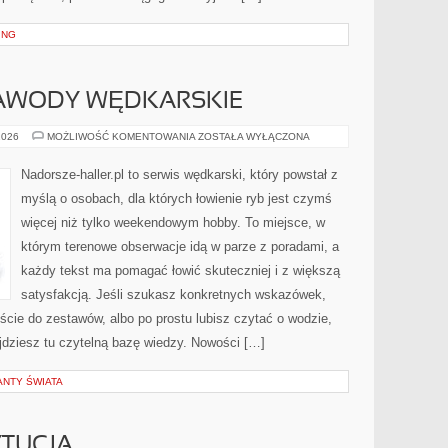
ING
ZAWODY WĘDKARSKIE
WYDARZENIA
2026
MOŻLIWOŚĆ KOMENTOWANIA
ZOSTAŁA WYŁĄCZONA
I
ZAWODY
WĘDKARSKIE
Nadorsze-haller.pl to serwis wędkarski, który powstał z
myślą o osobach, dla których łowienie ryb jest czymś
więcej niż tylko weekendowym hobby. To miejsce, w
którym terenowe obserwacje idą w parze z poradami, a
każdy tekst ma pomagać łowić skuteczniej i z większą
satysfakcją. Jeśli szukasz konkretnych wskazówek,
cie do zestawów, albo po prostu lubisz czytać o wodzie,
ajdziesz tu czytelną bazę wiedzy. Nowości […]
ANTY ŚWIATA
YTUCJA