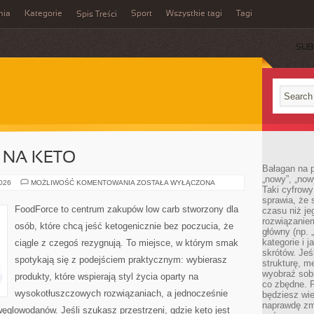
mia
Kategorie
Sport
Wszystkie tagi
Tagi
Spis Treści
SUB
 NA KETO
Bałagan na pu
„nowy”, „now
SUPLEMENTACJA
2026
MOŻLIWOŚĆ KOMENTOWANIA
ZOSTAŁA WYŁĄCZONA
Taki cyfrowy
NA
KETO
sprawia, że 
FoodForce to centrum zakupów low carb stworzony dla
czasu niż j
rozwiązaniem
osób, które chcą jeść ketogenicznie bez poczucia, że
główny (np.
kategorie i 
ciągle z czegoś rezygnują. To miejsce, w którym smak
skrótów. Je
spotykają się z podejściem praktycznym: wybierasz
strukturę, m
wyobraź sobi
produkty, które wspierają styl życia oparty na
co zbędne. 
wysokotłuszczowych rozwiązaniach, a jednocześnie
będziesz wie
naprawdę zmn
glowodanów. Jeśli szukasz przestrzeni, gdzie keto jest