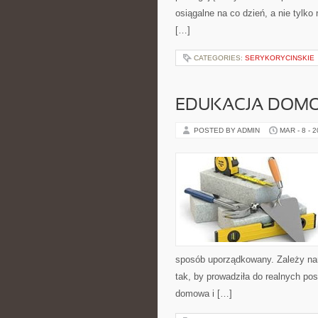
osiągalne na co dzień, a nie tylko
[…]
CATEGORIES:
SERYKORYCINSKIE
EDUKACJA DOMO
POSTED BY ADMIN
MAR - 8 - 
sposób uporządkowany. Zależy nam
tak, by prowadziła do realnych po
domowa i […]