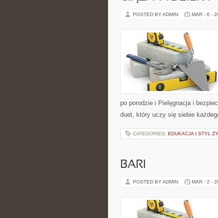
POSTED BY ADMIN
MAR - 6 - 
po porodzie i Pielęgnacja i bezpi
duet, który uczy się siebie każde
CATEGORIES:
EDUKACJA I STYL Ż
BARI
POSTED BY ADMIN
MAR - 2 - 