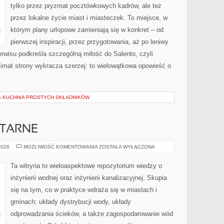
tylko przez pryzmat pocztówkowych kadrów, ale też
przez lokalne życie miast i miasteczek. To miejsce, w
którym plany urlopowe zamieniają się w konkret – od
pierwszej inspiracji, przez przygotowania, aż po leniwy
wisu podkreśla szczególną miłość do Salento, czyli
klimat strony wykracza szerzej: to wielowątkowa opowieść o
& KUCHNIA PROSTYCH SKŁADNIKÓW
ITARNE
INSTALACJE
2026
MOŻLIWOŚĆ KOMENTOWANIA
ZOSTAŁA WYŁĄCZONA
SANITARNE
Ta witryna to wieloaspektowe repozytorium wiedzy o
inżynierii wodnej oraz inżynierii kanalizacyjnej. Skupia
się na tym, co w praktyce wdraża się w miastach i
gminach: układy dystrybucji wody, układy
odprowadzania ścieków, a także zagospodarowanie wód