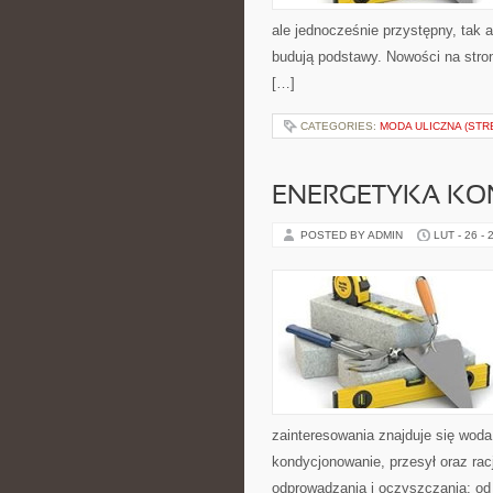
ale jednocześnie przystępny, tak a
budują podstawy. Nowości na stron
[…]
CATEGORIES:
MODA ULICZNA (STR
ENERGETYKA K
POSTED BY ADMIN
LUT - 26 - 
zainteresowania znajduje się woda 
kondycjonowanie, przesył oraz ra
odprowadzania i oczyszczania: od 