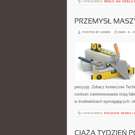
CATEGORIES:
MEBLE JAK DZIEŁA 
PRZEMYSŁ MAS
POSTED BY ADMIN
MAR - 8 - 
precyzję. Zobacz koniecznie Tech
centrum zainteresowania stoją fabr
w środowiskach wymagających: skr
CATEGORIES:
POCZUCIE SENSU I 
CIĄŻA TYDZIEŃ 