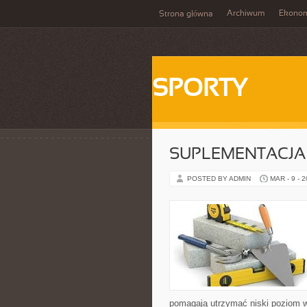
Archiwum
Ekono
Strona główna
SPORTY
SUPLEMENTACJA
POSTED BY ADMIN
MAR - 9 - 
pomagają utrzymać niski poziom wę