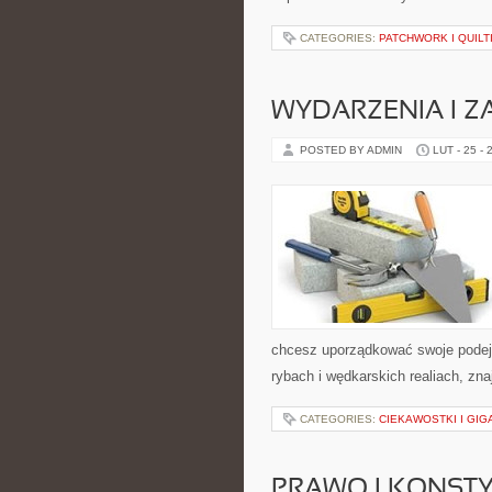
CATEGORIES:
PATCHWORK I QUILT
WYDARZENIA I 
POSTED BY ADMIN
LUT - 25 - 
chcesz uporządkować swoje podejś
rybach i wędkarskich realiach, zn
CATEGORIES:
CIEKAWOSTKI I GIG
PRAWO I KONST