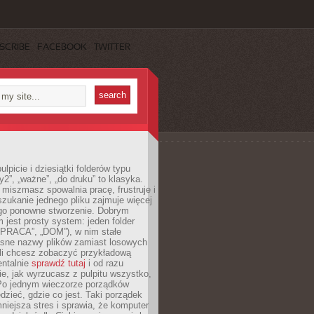
SCRIBE
FACEBOOK
TWITTER
lpicie i dziesiątki folderów typu
y2”, „ważne”, „do druku” to klasyka.
 miszmasz spowalnia pracę, frustruje i
szukanie jednego pliku zajmuje więcej
ego ponowne stworzenie. Dobrym
 jest prosty system: jeden folder
 „PRACA”, „DOM”), w nim stałe
jasne nazwy plików zamiast losowych
śli chcesz zobaczyć przykładową
entalnie
sprawdź tutaj
i od razu
e, jak wyrzucasz z pulpitu wszystko,
Po jednym wieczorze porządków
dzieć, gdzie co jest. Taki porządek
iejsza stres i sprawia, że komputer