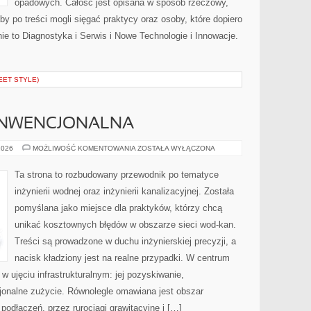
opadowych. Całość jest opisana w sposób rzeczowy,
by po treści mogli sięgać praktycy oraz osoby, które dopiero
ie to Diagnostyka i Serwis i Nowe Technologie i Innowacje.
EET STYLE)
ONWENCJONALNA
ENERGETYKA
2026
MOŻLIWOŚĆ KOMENTOWANIA
ZOSTAŁA WYŁĄCZONA
KONWENCJONALNA
Ta strona to rozbudowany przewodnik po tematyce
inżynierii wodnej oraz inżynierii kanalizacyjnej. Została
pomyślana jako miejsce dla praktyków, którzy chcą
unikać kosztownych błędów w obszarze sieci wod-kan.
Treści są prowadzone w duchu inżynierskiej precyzji, a
nacisk kładziony jest na realne przypadki. W centrum
w ujęciu infrastrukturalnym: jej pozyskiwanie,
cjonalne zużycie. Równolegle omawiana jest obszar
podłączeń, przez rurociągi grawitacyjne i […]