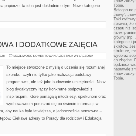
znów zaczyna
Tobie.
 na papierze, ta idea jest dokładnie o tym. Nowe kategorie
Bałagan na pu
„nowy”, „now
Taki cyfrowy
sprawia, że 
czasu niż j
rozwiązaniem
główny (np.
kategorie i 
WA I DODATKOWE ZAJĘCIA
skrótów. Je
strukturę, m
wyobraź sobi
EDUKACJA
2026
MOŻLIWOŚĆ KOMENTOWANIA
ZOSTAŁA WYŁĄCZONA
DOMOWA
co zbędne. 
I
będziesz wie
DODATKOWE
To miejsce stworzone z myślą o uczeniu się rozumianej
naprawdę zmn
ZAJĘCIA
znów zaczyna
szeroko, czyli nie tylko jako realizacja podstawy
Tobie.
programowej, ale też jako budowanie umiejętności. Nasz
blog dydaktyczny łączy konkretne podpowiedzi z
inspiracjami, które pomagają młodzieży, opiekunom oraz
wychowawcom poruszać się po świecie informacji w
, aby nauka była łatwiejsza, a jednocześnie sensowna –
stępów. Ciekawe adresy to Porady dla rodziców i Edukacja