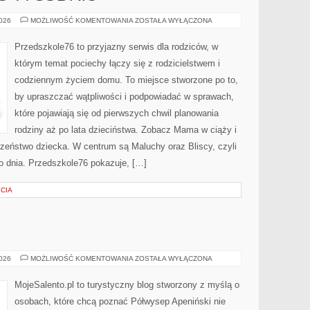
CIĄŻA
2026
MOŻLIWOŚĆ KOMENTOWANIA
ZOSTAŁA WYŁĄCZONA
TYDZIEŃ
PO
TYGODNIU
Przedszkole76 to przyjazny serwis dla rodziców, w
którym temat pociechy łączy się z rodzicielstwem i
codziennym życiem domu. To miejsce stworzone po to,
by upraszczać wątpliwości i podpowiadać w sprawach,
które pojawiają się od pierwszych chwil planowania
rodziny aż po lata dzieciństwa. Zobacz Mama w ciąży i
eczeństwo dziecka. W centrum są Maluchy oraz Bliscy, czyli
go dnia. Przedszkole76 pokazuje, […]
YCIA
BARI
2026
MOŻLIWOŚĆ KOMENTOWANIA
ZOSTAŁA WYŁĄCZONA
MojeSalento.pl to turystyczny blog stworzony z myślą o
osobach, które chcą poznać Półwysep Apeniński nie