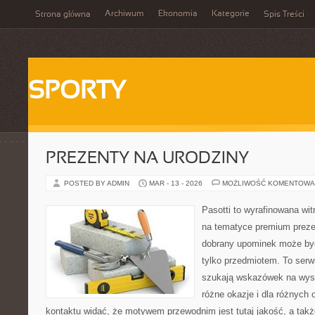
Archiwum
Ekonomia
Kategorie
Strona główna
Spis Treści
SPORTY
PREZENTY NA URODZINY
POSTED BY ADMIN
MAR - 13 - 2026
MOŻLIWOŚĆ KOMENTOWA
Pasotti to wyrafinowana wit
na tematyce premium preze
dobrany upominek może być
tylko przedmiotem. To serw
szukają wskazówek na wys
różne okazje i dla różnych
kontaktu widać, że motywem przewodnim jest tutaj jakość, a takż