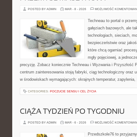
POSTED BY ADMIN
MAR - 8 - 2026
MOŻLIWOŚĆ KOMENTOWAN
Techneau to portal o przem
gałęziach bazowych, ale ta
technologiach, sieciach, moc
bezpieczeństwie oraz jakośc
które chcą ogarniać proce
mgły pojęciowej, a jednocze
precyzję. Zobacz koniecznie Techneau i Wyzwania i Przyszłość 
centrum zainteresowania stoją fabryki, ciąg technologiczny oraz u
w środowiskach wymagających: skrajnych temperatur, zapylenia,
CATEGORIES:
POCZUCIE SENSU I CEL ŻYCIA
CIĄŻA TYDZIEŃ PO TYGODNIU
POSTED BY ADMIN
MAR - 6 - 2026
MOŻLIWOŚĆ KOMENTOWAN
Przedszkole76 to przyjazny