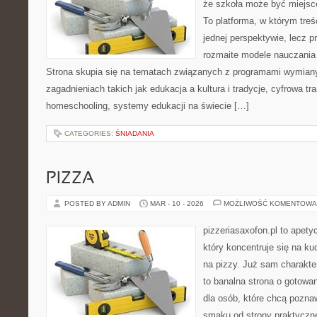
że szkoła może być miejsc
To platforma, w którym treś
jednej perspektywie, lecz p
rozmaite modele nauczania
Strona skupia się na tematach związanych z programami wymiany
zagadnieniach takich jak edukacja a kultura i tradycje, cyfrowa tr
homeschooling, systemy edukacji na świecie […]
CATEGORIES:
ŚNIADANIA
PIZZA
POSTED BY ADMIN
MAR - 10 - 2026
MOŻLIWOŚĆ KOMENTOWA
pizzeriasaxofon.pl to apety
który koncentruje się na ku
na pizzy. Już sam charakter
to banalna strona o gotowa
dla osób, które chcą pozna
smaku od strony praktyczne