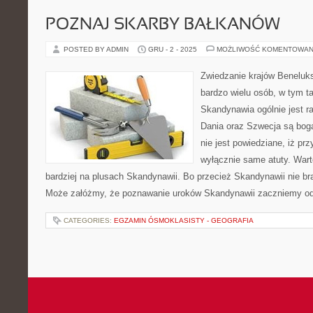
POZNAJ SKARBY BAŁKANÓW
POSTED BY ADMIN
GRU - 2 - 2025
MOŻLIWOŚĆ KOMENTOWAN
Zwiedzanie krajów Beneluk
bardzo wielu osób, w tym t
Skandynawia ogólnie jest r
Dania oraz Szwecja są bog
nie jest powiedziane, iż pr
wyłącznie same atuty. Warto
bardziej na plusach Skandynawii. Bo przecież Skandynawii nie br
Może załóżmy, że poznawanie uroków Skandynawii zaczniemy od
CATEGORIES:
EGZAMIN ÓSMOKLASISTY - GEOGRAFIA