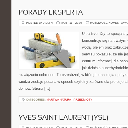
PORADY EKSPERTA
POSTED BY ADMIN
MAR - 11 - 2026
MOŻLIWOŚĆ KOMENTOWA
Ultra-Ever Dry to specjalist
koncentruje się na trwałym 
wodą, olejem oraz zabrudze
serwisu pokazuje, że nie jes
centrum informacji dla osób
jak działają superhydrofobi
rozwiązania ochronne. To przestrzeń, w której technologia spotyk
wiedza zostaje podana w sposób czytelny zarówno dla profesjonalis
domów. Strona […]
CATEGORIES:
MARTWA NATURA I PRZEDMIOTY
YVES SAINT LAURENT (YSL)
POSTED BY ADMIN
MAR - 11 - 2026
MOŻLIWOŚĆ KOMENTOWA