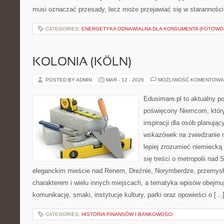
musi oznaczać przesady, lecz może przejawiać się w staranności
CATEGORIES:
ENERGETYKA ODNAWIALNA DLA KONSUMENTA (FOTOWOL
KOLONIA (KÖLN)
POSTED BY ADMIN
MAR - 12 - 2026
MOŻLIWOŚĆ KOMENTOWA
Edusimare.pl to aktualny po
poświęcony Niemcom, który
inspiracji dla osób planują
wskazówek na zwiedzanie m
lepiej zrozumieć niemiecką 
się treści o metropolii nad 
eleganckim mieście nad Renem, Dreźnie, Norymberdze, przemys
charakterem i wielu innych miejscach, a tematyka wpisów obejmuj
komunikację, smaki, instytucje kultury, parki oraz opowieści o […
CATEGORIES:
HISTORIA FINANSÓW I BANKOWOŚCI