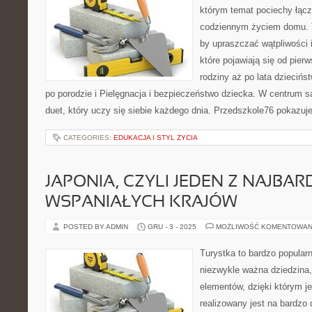
którym temat pociechy łączy
codziennym życiem domu. T
by upraszczać wątpliwości
które pojawiają się od pier
rodziny aż po lata dzieciń
po porodzie i Pielęgnacja i bezpieczeństwo dziecka. W centrum są
duet, który uczy się siebie każdego dnia. Przedszkole76 pokazuj
CATEGORIES:
EDUKACJA I STYL ŻYCIA
JAPONIA, CZYLI JEDEN Z NAJBARD
WSPANIAŁYCH KRAJÓW
POSTED BY ADMIN
GRU - 3 - 2025
MOŻLIWOŚĆ KOMENTOWAN
Turystka to bardzo popularn
niezwykle ważna dziedzina, 
elementów, dzięki którym je
realizowany jest na bardzo