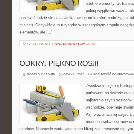
istotne elementy jak transp
pełnią wyjątkowo ważną ro
ponieważ ludzie skupiają wielką uwagę na komfort podróży, jak t
miejscu. Oczywiście to turystyka w szczególnym stopniu napędza
elementów, ale […]
CATEGORIES:
TRENING DOMOWY I ĆWICZENIA
ODKRYJ PIĘKNO ROSJI!
POSTED BY ADMIN
GRU - 3 - 2025
MOŻLIWOŚĆ KOMENTOWAN
Zwiedzanie pięknej Portugal
państwem na świecie oraz 
najistotniejszych sąsiadów
wschodzie, obejmuje swoim
Azji oraz znaczną część Eu
musi ona sobą obejmować s
skarbów. Naprawdę warto więc nieco bliżej zainteresować się ty