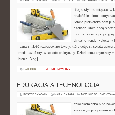
Blog o stylu to miejsce, w
znaleźć inspiracje dotycz
Strona pralniafoka.com.pl 
osobach, które chcą śledzić 
modzie, który w przystępn
aktualne trendy. Polecamy 
można znaleźć rozbudowane teksty, które dotyczą świata ubioru. A
przedstawiać styl w sposób praktyczny. Dzięki temu czytelnicy 
ubrania. Blog […]
CATEGORIES:
KOMPENDIUM WIEDZY
EDUKACJA A TECHNOLOGIA
POSTED BY ADMIN
MAR - 10 - 2026
MOŻLIWOŚĆ KOMENTOWA
szkolakamionka.pl to nowo
światowym programom eduk