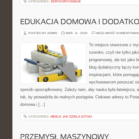
CATEGORIES:
SERYKORYCINSKIE
EDUKACJA DOMOWA I DODATKO
POSTED BY ADMIN
MAR - 8 - 2026
MOŻLIWOŚĆ KOMENTOWAN
To miejsce stworzone z myś
szeroko, czyli nie tylko jak
programowej, ale też jako 
blog dydaktyczny łączy kon
inspiracjami, które pomaga
wychowawcom poruszać się 
sposób uporządkowany. Zależy nam, aby nauka była łatwiejsza, 
tak, by prowadziła do realnych postępów. Ciekawe adresy to Pora
domowa i […]
CATEGORIES:
MEBLE JAK DZIEŁA SZTUKI
PRZEMYSŁ MASZYNOWY