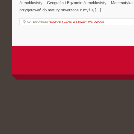
ósmoklasisty – Geografia i Egzamin ósmoklasisty – Matematyka.
przygotowań do matury stworzone z myślą […]
CATEGORIES:
ROMANTYCZNE WYJAZDY WE DWOJE