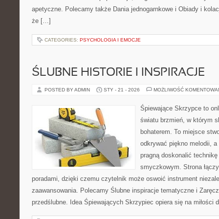
apetyczne. Polecamy także Dania jednogarnkowe i Obiady i kolacje
że […]
CATEGORIES:
PSYCHOLOGIA I EMOCJE
ŚLUBNE HISTORIE I INSPIRACJE
POSTED BY ADMIN
STY - 21 - 2026
MOŻLIWOŚĆ KOMENTOWA
Śpiewające Skrzypce to on
światu brzmień, w którym s
bohaterem. To miejsce stwo
odkrywać piękno melodii, a 
pragną doskonalić technikę
smyczkowym. Strona łączy 
poradami, dzięki czemu czytelnik może oswoić instrument niezal
zaawansowania. Polecamy Ślubne inspiracje tematyczne i Zaręcz
przedślubne. Idea Śpiewających Skrzypiec opiera się na miłości 