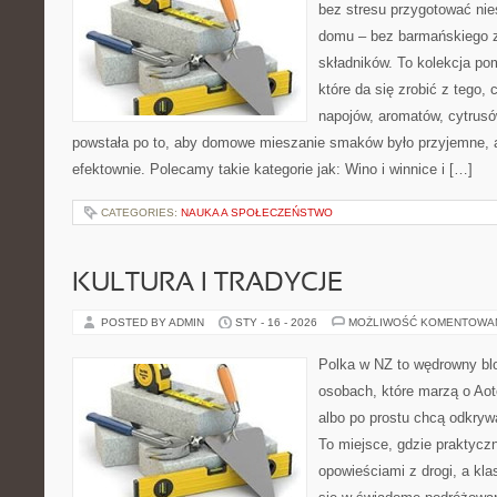
bez stresu przygotować nie
domu – bez barmańskiego z
składników. To kolekcja p
które da się zrobić z tego,
napojów, aromatów, cytrusó
powstała po to, aby domowe mieszanie smaków było przyjemne, 
efektownie. Polecamy takie kategorie jak: Wino i winnice i […]
CATEGORIES:
NAUKA A SPOŁECZEŃSTWO
KULTURA I TRADYCJE
POSTED BY ADMIN
STY - 16 - 2026
MOŻLIWOŚĆ KOMENTOWA
Polka w NZ to wędrowny bl
osobach, które marzą o Aot
albo po prostu chcą odkryw
To miejsce, gdzie praktycz
opowieściami z drogi, a kl