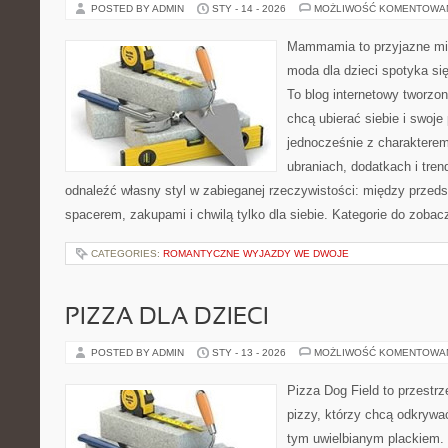
POSTED BY ADMIN
STY - 14 - 2026
MOŻLIWOŚĆ KOMENTOWA
Mammamia to przyjazne mie
moda dla dzieci spotyka si
To blog internetowy tworzon
chcą ubierać siebie i swoje
jednocześnie z charakterem.
ubraniach, dodatkach i tren
odnaleźć własny styl w zabieganej rzeczywistości: między przeds
spacerem, zakupami i chwilą tylko dla siebie. Kategorie do zobac
CATEGORIES:
ROMANTYCZNE WYJAZDY WE DWOJE
PIZZA DLA DZIECI
POSTED BY ADMIN
STY - 13 - 2026
MOŻLIWOŚĆ KOMENTOWA
Pizza Dog Field to przestr
pizzy, którzy chcą odkrywa
tym uwielbianym plackiem. T