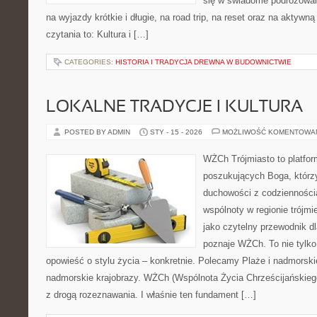
się w świadome podróżowan
na wyjazdy krótkie i długie, na road trip, na reset oraz na aktywn
czytania to: Kultura i […]
CATEGORIES:
HISTORIA I TRADYCJA DREWNA W BUDOWNICTWIE
LOKALNE TRADYCJE I KULTURA
POSTED BY ADMIN
STY - 15 - 2026
MOŻLIWOŚĆ KOMENTOWA
WŻCh Trójmiasto to platfor
poszukujących Boga, którzy
duchowości z codziennością
wspólnoty w regionie trójm
jako czytelny przewodnik dl
poznaje WŻCh. To nie tylko 
opowieść o stylu życia – konkretnie. Polecamy Plaże i nadmorskie
nadmorskie krajobrazy. WŻCh (Wspólnota Życia Chrześcijańskiego
z drogą rozeznawania. I właśnie ten fundament […]