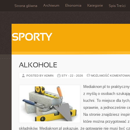
Archiwum
Ekonomia
Kategorie
Strona główna
Spis Treści
SPORTY
ALKOHOLE
POSTED BY ADMIN
STY - 22 - 2026
MOŻLIWOŚĆ KOMENTOWA
Mediaknorr.pl to praktyczny
z myślą o osobach szukają
kuchni. To miejsce dla tyc
sprawnie, a jednocześnie 
Na stronie znajdziesz inspi
które można przygotować z
składników. Mediaknorr.pl pokazuje, że gotowanie nie musi być c