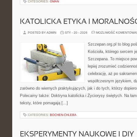
CATEGORIES:
OMAN
KATOLICKA ETYKA I MORALNOŚ
POSTED BY ADMIN
STY - 20 - 2026
MOŻLIWOŚĆ KOMENTOWA
Szczepan.org.pl to blog po
Kościoła, którego sercem je
Szczepana. To miejsce pows
lepiej zrozumieć codziennoś
celebrację, aż po sakrament
współczesnym językiem, dzi
zarówno do wiernych praktykujących, jak i do tych, którzy dopiero
Polecamy także: Doktryna katolicka i Życiorysy świętych. Na ła
teksty, które pomagają […]
CATEGORIES:
BOCHEN-CHLEBA
EKSPERYMENTY NAUKOWE I DIY