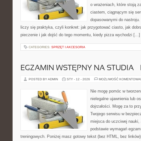
o wrażeniach, które stoją 
ciastem, ciągnącym się se
dopasowanymi do nastroju. 
liczy się praktyka, czyli konkret: jak przygotować ciasto, jak dob
pieczenie i jak dojść do tego momentu, kiedy pizza wychodzi […]
CATEGORIES:
SPRZĘT I AKCESORIA
EGZAMIN WSTĘPNY NA STUDIA – 
POSTED BY ADMIN
STY - 12 - 2026
MOŻLIWOŚĆ KOMENTOWA
Nie mogę pomóc w tworzeniu
nielegalne ujawnienia lub 
dojrzałości. Mogę za to prz
Twojego serwisu w bezpieczn
miejsca do uczciwej nauki, 
podstawie wymagań egzami
treningowych. Poniżej masz gotowy tekst (bez HTML, bez linków