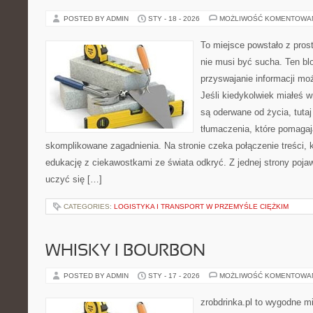
POSTED BY ADMIN
STY - 18 - 2026
MOŻLIWOŚĆ KOMENTOWA
To miejsce powstało z pros
nie musi być sucha. Ten bl
przyswajanie informacji moż
Jeśli kiedykolwiek miałeś 
są oderwane od życia, tuta
tłumaczenia, które pomagaj
skomplikowane zagadnienia. Na stronie czeka połączenie treści, 
edukację z ciekawostkami ze świata odkryć. Z jednej strony pojawi
uczyć się […]
CATEGORIES:
LOGISTYKA I TRANSPORT W PRZEMYŚLE CIĘŻKIM
WHISKY I BOURBON
POSTED BY ADMIN
STY - 17 - 2026
MOŻLIWOŚĆ KOMENTOWA
zrobdrinka.pl to wygodne mi