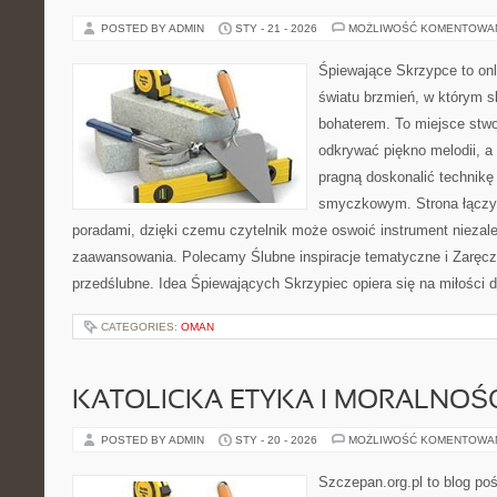
POSTED BY ADMIN
STY - 21 - 2026
MOŻLIWOŚĆ KOMENTOWA
Śpiewające Skrzypce to on
światu brzmień, w którym s
bohaterem. To miejsce stwo
odkrywać piękno melodii, a 
pragną doskonalić technikę
smyczkowym. Strona łączy 
poradami, dzięki czemu czytelnik może oswoić instrument niezal
zaawansowania. Polecamy Ślubne inspiracje tematyczne i Zaręcz
przedślubne. Idea Śpiewających Skrzypiec opiera się na miłości 
CATEGORIES:
OMAN
KATOLICKA ETYKA I MORALNOŚ
POSTED BY ADMIN
STY - 20 - 2026
MOŻLIWOŚĆ KOMENTOWA
Szczepan.org.pl to blog po