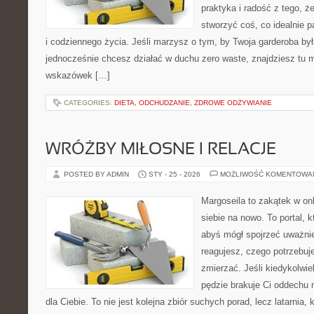
praktyka i radość z tego, 
stworzyć coś, co idealnie p
i codziennego życia. Jeśli marzysz o tym, by Twoja garderoba by
jednocześnie chcesz działać w duchu zero waste, znajdziesz tu m
wskazówek […]
CATEGORIES:
DIETA, ODCHUDZANIE, ZDROWE ODŻYWIANIE
WRÓŻBY MIŁOSNE I RELACJE
POSTED BY ADMIN
STY - 25 - 2026
MOŻLIWOŚĆ KOMENTOWA
Margoseila to zakątek w on
siebie na nowo. To portal, 
abyś mógł spojrzeć uważnie
reagujesz, czego potrzebuj
zmierzać. Jeśli kiedykolwi
pędzie brakuje Ci oddechu n
dla Ciebie. To nie jest kolejna zbiór suchych porad, lecz latarnia,