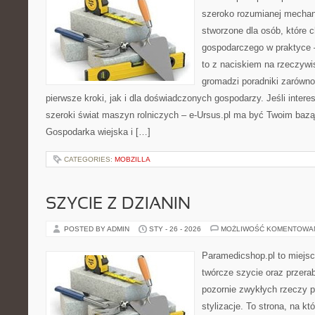
szeroko rozumianej mechani
stworzone dla osób, które 
gospodarczego w praktyce 
to z naciskiem na rzeczywi
gromadzi poradniki zarówno
pierwsze kroki, jak i dla doświadczonych gospodarzy. Jeśli intere
szeroki świat maszyn rolniczych – e-Ursus.pl ma być Twoim baz
Gospodarka wiejska i […]
CATEGORIES:
MOBZILLA
SZYCIE Z DZIANIN
POSTED BY ADMIN
STY - 26 - 2026
MOŻLIWOŚĆ KOMENTOWA
Paramedicshop.pl to miejsc
twórcze szycie oraz przerab
pozornie zwykłych rzeczy 
stylizacje. To strona, na kt