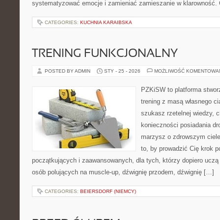
systematyzować emocje i zamieniać zamieszanie w klarowność. 
CATEGORIES:
KUCHNIA KARAIBSKA
TRENING FUNKCJONALNY
POSTED BY ADMIN
STY - 25 - 2026
MOŻLIWOŚĆ KOMENTOWA
PZKiSW to platforma stworz
trening z masą własnego cia
szukasz rzetelnej wiedzy,
konieczności posiadania dro
marzysz o zdrowszym ciele,
to, by prowadzić Cię krok 
początkujących i zaawansowanych, dla tych, którzy dopiero uczą s
osób polujących na muscle-up, dźwignię przodem, dźwignię […]
CATEGORIES:
BEIERSDORF (NIEMCY)