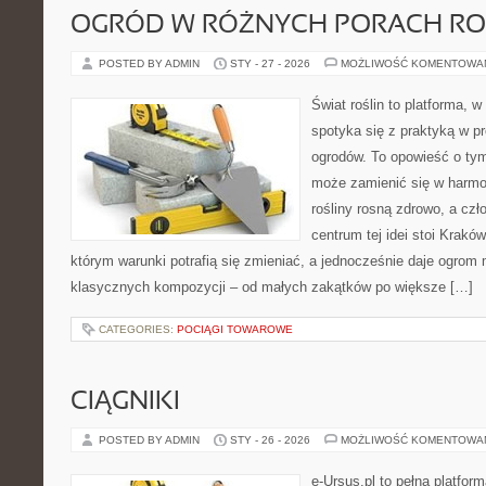
OGRÓD W RÓŻNYCH PORACH R
POSTED BY ADMIN
STY - 27 - 2026
MOŻLIWOŚĆ KOMENTOWA
Świat roślin to platforma, w 
spotyka się z praktyką w pr
ogrodów. To opowieść o ty
może zamienić się w harmon
rośliny rosną zdrowo, a cz
centrum tej idei stoi Kraków 
którym warunki potrafią się zmieniać, a jednocześnie daje ogrom 
klasycznych kompozycji – od małych zakątków po większe […]
CATEGORIES:
POCIĄGI TOWAROWE
CIĄGNIKI
POSTED BY ADMIN
STY - 26 - 2026
MOŻLIWOŚĆ KOMENTOWA
e-Ursus.pl to pełna platfor