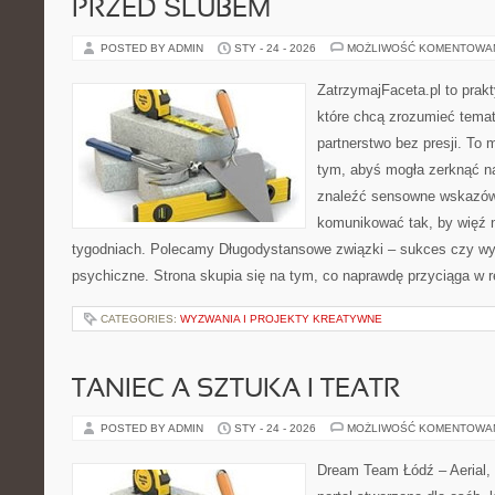
PRZED ŚLUBEM
POSTED BY ADMIN
STY - 24 - 2026
MOŻLIWOŚĆ KOMENTOWA
ZatrzymajFaceta.pl to prakt
które chcą zrozumieć temat
partnerstwo bez presji. To 
tym, abyś mogła zerknąć na
znaleźć sensowne wskazów
komunikować tak, by więź n
tygodniach. Polecamy Długodystansowe związki – sukces czy wyz
psychiczne. Strona skupia się na tym, co naprawdę przyciąga w re
CATEGORIES:
WYZWANIA I PROJEKTY KREATYWNE
TANIEC A SZTUKA I TEATR
POSTED BY ADMIN
STY - 24 - 2026
MOŻLIWOŚĆ KOMENTOWA
Dream Team Łódź – Aerial, 