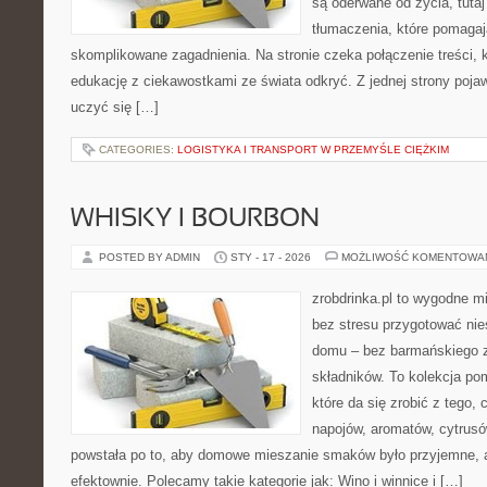
są oderwane od życia, tuta
tłumaczenia, które pomagaj
skomplikowane zagadnienia. Na stronie czeka połączenie treści, 
edukację z ciekawostkami ze świata odkryć. Z jednej strony pojawi
uczyć się […]
CATEGORIES:
LOGISTYKA I TRANSPORT W PRZEMYŚLE CIĘŻKIM
WHISKY I BOURBON
POSTED BY ADMIN
STY - 17 - 2026
MOŻLIWOŚĆ KOMENTOWA
zrobdrinka.pl to wygodne mi
bez stresu przygotować nie
domu – bez barmańskiego z
składników. To kolekcja p
które da się zrobić z tego,
napojów, aromatów, cytrusó
powstała po to, aby domowe mieszanie smaków było przyjemne, 
efektownie. Polecamy takie kategorie jak: Wino i winnice i […]