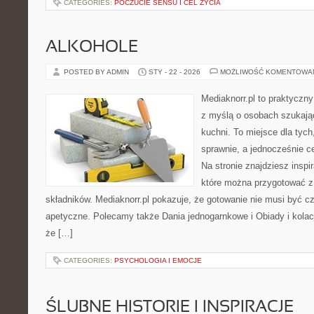
CATEGORIES:
POCZUCIE SENSU I CEL ŻYCIA
ALKOHOLE
POSTED BY ADMIN
STY - 22 - 2026
MOŻLIWOŚĆ KOMENTOWA
Mediaknorr.pl to praktyczny
z myślą o osobach szukają
kuchni. To miejsce dla tyc
sprawnie, a jednocześnie 
Na stronie znajdziesz inspi
które można przygotować z
składników. Mediaknorr.pl pokazuje, że gotowanie nie musi być c
apetyczne. Polecamy także Dania jednogarnkowe i Obiady i kolacje
że […]
CATEGORIES:
PSYCHOLOGIA I EMOCJE
ŚLUBNE HISTORIE I INSPIRACJE