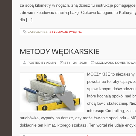
za sobą kilometry w nogach, znajdziesz tu instrukcje pomagając
zdrowie i zbudować stabilną bazę. Ciekawe kategorie to Kulturysty
dla […]
CATEGORIES:
STYLIZACJE WNĘTRZ
METODY WĘDKARSKIE
POSTED BY ADMIN
STY - 24 - 2026
MOŻLIWOŚĆ KOMENTOWA
MOCZYKIJE to niezależny s
powstał po to, aby łączyć 
sprawdzonym doświadczenie
które kochają spokój nad b
chcą łowić skuteczniej. Nie
interesuje Cię trolling, zasi
muchówka, wypady na dorsze, czy może łowienie spod lodu – 
dokładnie ten klimat, którego szukasz. Ten wortal nie udaje encyk