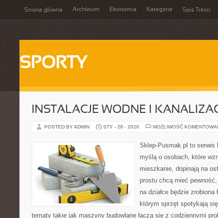
Archiwum
Ekonomia
Kategorie
Strona główna
Spis Treści
SPORTY
INSTALACJE WODNE I KANALIZA
POSTED BY ADMIN
STY - 28 - 2026
MOŻLIWOŚĆ KOMENTOWA
Sklep-Pusmak.pl to serwis 
myślą o osobach, które wz
mieszkanie, dopinają na ost
prostu chcą mieć pewność,
na działce będzie zrobiona 
którym sprzęt spotykają si
tematy takie jak maszyny budowlane łączą się z codziennymi pro