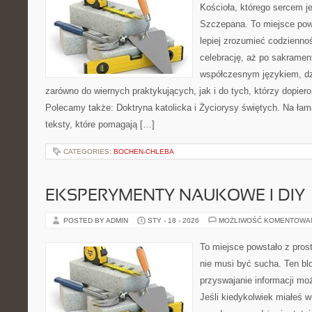
Kościoła, którego sercem je
Szczepana. To miejsce pows
lepiej zrozumieć codziennoś
celebrację, aż po sakrament
współczesnym językiem, dzi
zarówno do wiernych praktykujących, jak i do tych, którzy dopiero
Polecamy także: Doktryna katolicka i Życiorysy świętych. Na ła
teksty, które pomagają […]
CATEGORIES:
BOCHEN-CHLEBA
EKSPERYMENTY NAUKOWE I DIY
POSTED BY ADMIN
STY - 18 - 2026
MOŻLIWOŚĆ KOMENTOWA
To miejsce powstało z pros
nie musi być sucha. Ten bl
przyswajanie informacji moż
Jeśli kiedykolwiek miałeś 