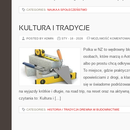
CATEGORIES:
NAUKA A SPOŁECZEŃSTWO
KULTURA I TRADYCJE
POSTED BY ADMIN
STY - 16 - 2026
MOŻLIWOŚĆ KOMENTOWA
Polka w NZ to wędrowny bl
osobach, które marzą o Aot
albo po prostu chcą odkryw
To miejsce, gdzie praktycz
opowieściami z drogi, a kl
się w świadome podróżowan
na wyjazdy krótkie i długie, na road trip, na reset oraz na aktywn
czytania to: Kultura i […]
CATEGORIES:
HISTORIA I TRADYCJA DREWNA W BUDOWNICTWIE