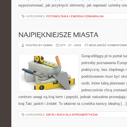
wypoziomować, jak przykręcić elementy, jak naprawić usterkę or
CATEGORIES:
FOTOWOLTAIKA I ENERGIA ODNAWIALNA
NAJPIĘKNIEJSZE MIASTA
POSTED BY ADMIN
STY - 27 - 2026
MOŻLIWOŚĆ KOMENTOWA
GorąceWęgry.pl to portal tu
potrzeby poznawania Euro
praktyczny, bez zbędnego n
podróżowanie musi być sko
osób, które lubią planować 
jednocześnie chcą zostawi
centrum uwagi są kraj term i papryki, jednak naturalnie przewijają
kraj Tatr, jaskiń i źródeł. To właśnie ta czwórka tworzy idealną […]
CATEGORIES:
DIETA I RUCH DLA INTROWERTYKÓW