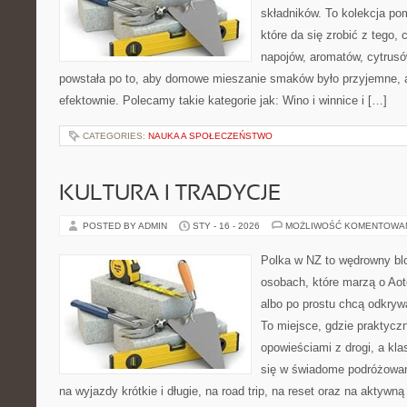
składników. To kolekcja p
które da się zrobić z tego,
napojów, aromatów, cytrusó
powstała po to, aby domowe mieszanie smaków było przyjemne, 
efektownie. Polecamy takie kategorie jak: Wino i winnice i […]
CATEGORIES:
NAUKA A SPOŁECZEŃSTWO
KULTURA I TRADYCJE
POSTED BY ADMIN
STY - 16 - 2026
MOŻLIWOŚĆ KOMENTOWA
Polka w NZ to wędrowny bl
osobach, które marzą o Aot
albo po prostu chcą odkryw
To miejsce, gdzie praktycz
opowieściami z drogi, a kl
się w świadome podróżowan
na wyjazdy krótkie i długie, na road trip, na reset oraz na aktywn