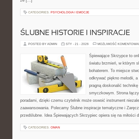
że […]
CATEGORIES:
PSYCHOLOGIA I EMOCJE
ŚLUBNE HISTORIE I INSPIRACJE
POSTED BY ADMIN
STY - 21 - 2026
MOŻLIWOŚĆ KOMENTOWA
Śpiewające Skrzypce to on
światu brzmień, w którym s
bohaterem. To miejsce stwo
odkrywać piękno melodii, a 
pragną doskonalić technikę
smyczkowym. Strona łączy 
poradami, dzięki czemu czytelnik może oswoić instrument niezal
zaawansowania. Polecamy Ślubne inspiracje tematyczne i Zaręcz
przedślubne. Idea Śpiewających Skrzypiec opiera się na miłości 
CATEGORIES:
OMAN