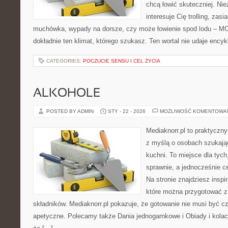
chcą łowić skuteczniej. Nie
interesuje Cię trolling, zasi
muchówka, wypady na dorsze, czy może łowienie spod lodu – 
dokładnie ten klimat, którego szukasz. Ten wortal nie udaje encyk
CATEGORIES:
POCZUCIE SENSU I CEL ŻYCIA
ALKOHOLE
POSTED BY ADMIN
STY - 22 - 2026
MOŻLIWOŚĆ KOMENTOWA
Mediaknorr.pl to praktyczny
z myślą o osobach szukają
kuchni. To miejsce dla tyc
sprawnie, a jednocześnie 
Na stronie znajdziesz inspi
które można przygotować z
składników. Mediaknorr.pl pokazuje, że gotowanie nie musi być c
apetyczne. Polecamy także Dania jednogarnkowe i Obiady i kolacje