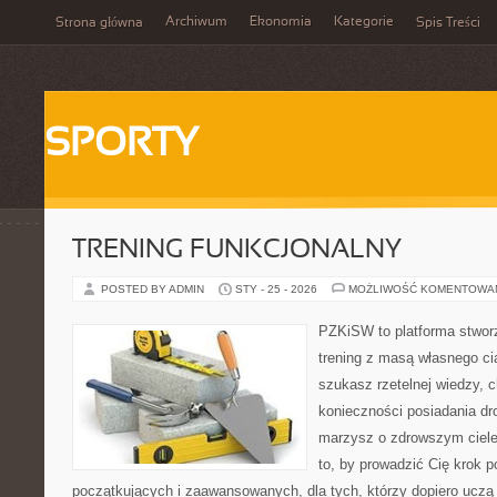
Archiwum
Ekonomia
Kategorie
Strona główna
Spis Treści
SPORTY
TRENING FUNKCJONALNY
POSTED BY ADMIN
STY - 25 - 2026
MOŻLIWOŚĆ KOMENTOWA
PZKiSW to platforma stworz
trening z masą własnego cia
szukasz rzetelnej wiedzy,
konieczności posiadania dro
marzysz o zdrowszym ciele,
to, by prowadzić Cię krok 
początkujących i zaawansowanych, dla tych, którzy dopiero uczą s