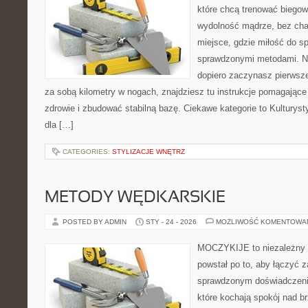
które chcą trenować biegowo
wydolność mądrze, bez chao
miejsce, gdzie miłość do sp
sprawdzonymi metodami. Ni
dopiero zaczynasz pierwsze
za sobą kilometry w nogach, znajdziesz tu instrukcje pomagając
zdrowie i zbudować stabilną bazę. Ciekawe kategorie to Kulturysty
dla […]
CATEGORIES:
STYLIZACJE WNĘTRZ
METODY WĘDKARSKIE
POSTED BY ADMIN
STY - 24 - 2026
MOŻLIWOŚĆ KOMENTOWA
MOCZYKIJE to niezależny s
powstał po to, aby łączyć 
sprawdzonym doświadczenie
które kochają spokój nad b