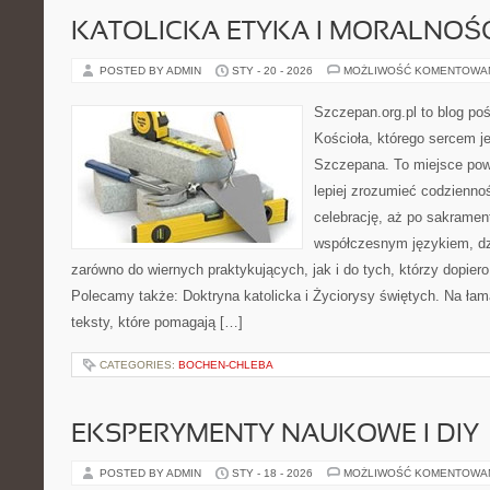
KATOLICKA ETYKA I MORALNOŚ
POSTED BY ADMIN
STY - 20 - 2026
MOŻLIWOŚĆ KOMENTOWA
Szczepan.org.pl to blog po
Kościoła, którego sercem je
Szczepana. To miejsce pows
lepiej zrozumieć codziennoś
celebrację, aż po sakrament
współczesnym językiem, dzi
zarówno do wiernych praktykujących, jak i do tych, którzy dopiero
Polecamy także: Doktryna katolicka i Życiorysy świętych. Na ła
teksty, które pomagają […]
CATEGORIES:
BOCHEN-CHLEBA
EKSPERYMENTY NAUKOWE I DIY
POSTED BY ADMIN
STY - 18 - 2026
MOŻLIWOŚĆ KOMENTOWA