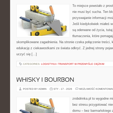
To miejsce powstało z pros
nie musi być sucha. Ten bl
przyswajanie informacji moż
Jeśli kiedykolwiek miałeś 
są oderwane od życia, tuta
tłumaczenia, które pomagaj
skomplikowane zagadnienia. Na stronie czeka połączenie treści, 
edukację z ciekawostkami ze świata odkryć. Z jednej strony pojawi
uczyć się […]
CATEGORIES:
LOGISTYKA I TRANSPORT W PRZEMYŚLE CIĘŻKIM
WHISKY I BOURBON
POSTED BY ADMIN
STY - 17 - 2026
MOŻLIWOŚĆ KOMENTOWA
zrobdrinka.pl to wygodne mi
bez stresu przygotować nie
domu – bez barmańskiego z