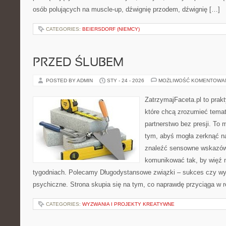
osób polujących na muscle-up, dźwignię przodem, dźwignię […]
CATEGORIES:
BEIERSDORF (NIEMCY)
PRZED ŚLUBEM
POSTED BY ADMIN
STY - 24 - 2026
MOŻLIWOŚĆ KOMENTOWA
ZatrzymajFaceta.pl to prakt
które chcą zrozumieć temat
partnerstwo bez presji. To 
tym, abyś mogła zerknąć na
znaleźć sensowne wskazów
komunikować tak, by więź n
tygodniach. Polecamy Długodystansowe związki – sukces czy wyz
psychiczne. Strona skupia się na tym, co naprawdę przyciąga w re
CATEGORIES:
WYZWANIA I PROJEKTY KREATYWNE