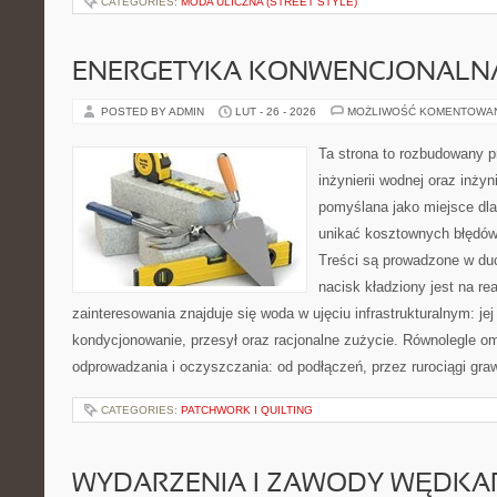
CATEGORIES:
MODA ULICZNA (STREET STYLE)
ENERGETYKA KONWENCJONALN
POSTED BY ADMIN
LUT - 26 - 2026
MOŻLIWOŚĆ KOMENTOWA
Ta strona to rozbudowany 
inżynierii wodnej oraz inżyni
pomyślana jako miejsce dla
unikać kosztownych błędów
Treści są prowadzone w duch
nacisk kładziony jest na re
zainteresowania znajduje się woda w ujęciu infrastrukturalnym: je
kondycjonowanie, przesył oraz racjonalne zużycie. Równolegle o
odprowadzania i oczyszczania: od podłączeń, przez rurociągi graw
CATEGORIES:
PATCHWORK I QUILTING
WYDARZENIA I ZAWODY WĘDKA