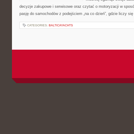
decyzje zakupowe i serwisowe oraz czytać o motoryzacji w sposó
pasję do samochodów z podejściem „na co dzień”, gdzie liczy się n
CATEGORIES:
BALTICAYACHTS