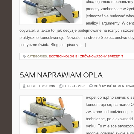
chcą ogarniać mechanizmy p
procesy zachodzące w życi
jednocześnie budować włas
analizy i argumenty. W cen
obywatel, a także to, jak decyzje podejmowane na różnych szczeb
praktyczne konsekwencje. Nowości na stronie Społeczeństwo oby
polityczne świata Blog jest pisany […]
CATEGORIES:
EKOTECHNOLOGIE I ZRÓWNOWAŻONY SPRZĘT IT
SAM NAPRAWIAM OPLA
POSTED BY ADMIN
LUT - 24 - 2026
MOŻLIWOŚĆ KOMENTOWA
e-opel.com.pl to serwis o 
koncentruje się na marce Op
związane: od codziennej eks
techniczne, po ciekawostki
rynku. To miejsce stworzon
mocniej ogarnąć swoje auto