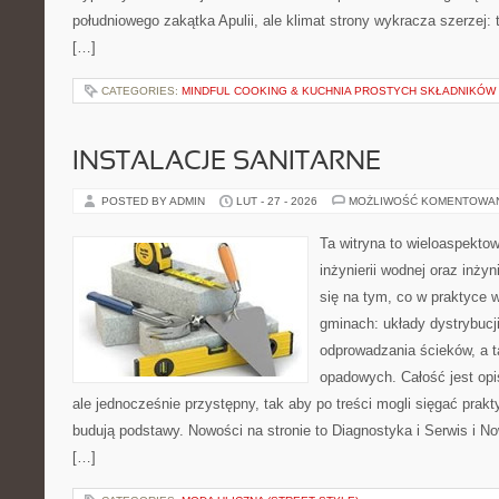
południowego zakątka Apulii, ale klimat strony wykracza szerzej:
[…]
CATEGORIES:
MINDFUL COOKING & KUCHNIA PROSTYCH SKŁADNIKÓW
INSTALACJE SANITARNE
POSTED BY ADMIN
LUT - 27 - 2026
MOŻLIWOŚĆ KOMENTOWA
Ta witryna to wieloaspekto
inżynierii wodnej oraz inżyn
się na tym, co w praktyce 
gminach: układy dystrybucj
odprowadzania ścieków, a 
opadowych. Całość jest op
ale jednocześnie przystępny, tak aby po treści mogli sięgać prakt
budują podstawy. Nowości na stronie to Diagnostyka i Serwis i No
[…]