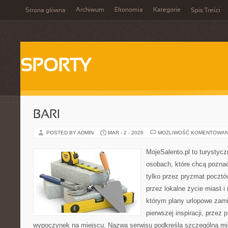
Archiwum
Ekonomia
Kategorie
Strona główna
Spis Treści
SPORTY
BARI
POSTED BY ADMIN
MAR - 2 - 2026
MOŻLIWOŚĆ KOMENTOWAN
MojeSalento.pl to turystyc
osobach, które chcą pozna
tylko przez pryzmat pocztó
przez lokalne życie miast i
którym plany urlopowe zami
pierwszej inspiracji, przez 
wypoczynek na miejscu. Nazwa serwisu podkreśla szczególną mił