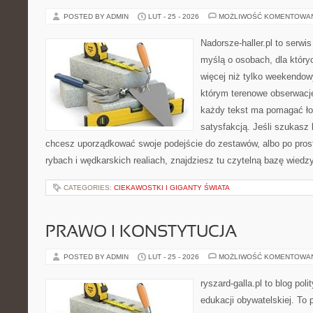
POSTED BY ADMIN
LUT - 25 - 2026
MOŻLIWOŚĆ KOMENTOWA
Nadorsze-haller.pl to serwi
myślą o osobach, dla który
więcej niż tylko weekendo
którym terenowe obserwacje
każdy tekst ma pomagać łow
satysfakcją. Jeśli szukas
chcesz uporządkować swoje podejście do zestawów, albo po prost
rybach i wędkarskich realiach, znajdziesz tu czytelną bazę wiedz
CATEGORIES:
CIEKAWOSTKI I GIGANTY ŚWIATA
PRAWO I KONSTYTUCJA
POSTED BY ADMIN
LUT - 25 - 2026
MOŻLIWOŚĆ KOMENTOWA
ryszard-galla.pl to blog pol
edukacji obywatelskiej. To 