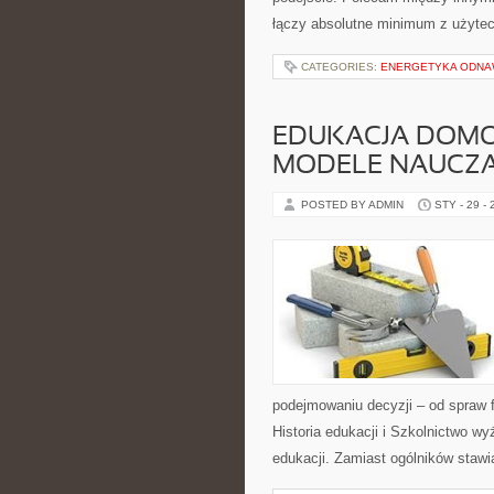
łączy absolutne minimum z użytecz
CATEGORIES:
ENERGETYKA ODNA
EDUKACJA DOMO
MODELE NAUCZA
POSTED BY ADMIN
STY - 29 -
podejmowaniu decyzji – od spraw 
Historia edukacji i Szkolnictwo w
edukacji. Zamiast ogólników stawi