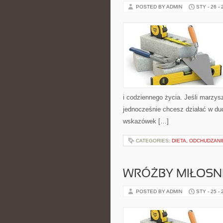
POSTED BY ADMIN
STY - 26 -
i codziennego życia. Jeśli marzys
jednocześnie chcesz działać w duc
wskazówek […]
CATEGORIES:
DIETA, ODCHUDZAN
WRÓŻBY MIŁOSNE
POSTED BY ADMIN
STY - 25 -