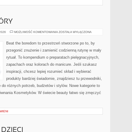
ÓRY
PIELĘGNACJA
 2026
MOŻLIWOŚĆ KOMENTOWANIA
ZOSTAŁA WYŁĄCZONA
SKÓRY
Beat the boredom to przestrzeń stworzone po to, by
przegonić znużenie i zamienić codzienną rutynę w mały
rytuał. To kompendium o preparatach pielęgnacyjnych,
zapachach oraz kolorach do manicure. Jeśli szukasz
inspiracji, chcesz lepiej rozumieć skład i wybierać
produkty bardziej świadomie, znajdziesz tu przewodniki,
 do różnych potrzeb, budżetów i stylów. Nowe kategorie to
orównania Kosmetyków. W świecie beauty łatwo się zmęczyć
WIENI
DZIECI