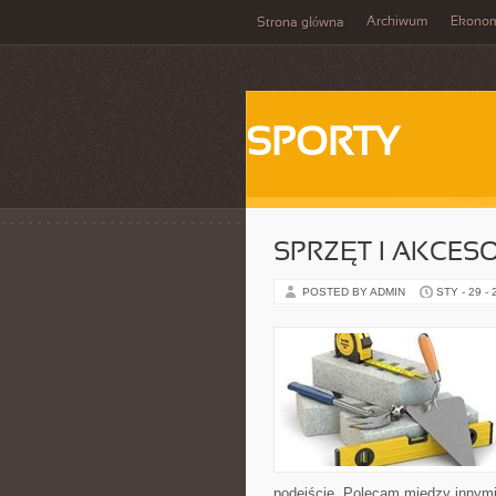
Archiwum
Ekono
Strona główna
SPORTY
SPRZĘT I AKCES
POSTED BY ADMIN
STY - 29 -
podejście. Polecam między innymi 