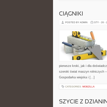
CIĄGNIKI
POSTED BY ADMIN
STY - 26 -
pierwsze kroki, jak i dla doświadc
szeroki świat maszyn rolniczych 
Gospodarka wiejska i […]
CATEGORIES:
MOBZILLA
SZYCIE Z DZIANI