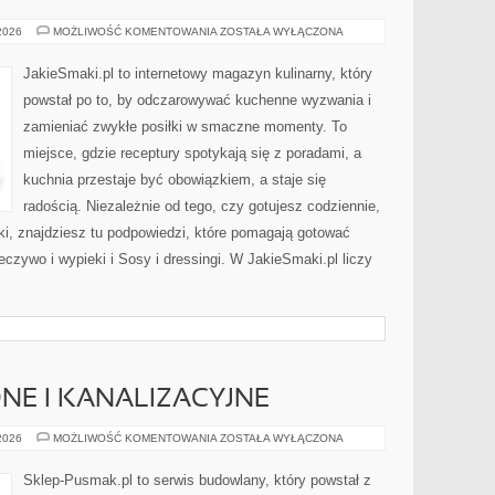
GOTOWANIE
 2026
MOŻLIWOŚĆ KOMENTOWANIA
ZOSTAŁA WYŁĄCZONA
DLA
DZIECI
JakieSmaki.pl to internetowy magazyn kulinarny, który
powstał po to, by odczarowywać kuchenne wyzwania i
zamieniać zwykłe posiłki w smaczne momenty. To
miejsce, gdzie receptury spotykają się z poradami, a
kuchnia przestaje być obowiązkiem, a staje się
radością. Niezależnie od tego, czy gotujesz codziennie,
ki, znajdziesz tu podpowiedzi, które pomagają gotować
ieczywo i wypieki i Sosy i dressingi. W JakieSmaki.pl liczy
NE I KANALIZACYJNE
INSTALACJE
 2026
MOŻLIWOŚĆ KOMENTOWANIA
ZOSTAŁA WYŁĄCZONA
WODNE
I
KANALIZACYJNE
Sklep-Pusmak.pl to serwis budowlany, który powstał z