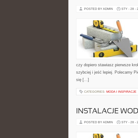
POSTED BY ADMIN
STY - 28 -
czy dopiero stawiasz pierwsze kro
szybciej i jeść lepiej. Polecamy P
się […]
CATEGORIES:
MODA I INSPIRACJE
INSTALACJE WOD
POSTED BY ADMIN
STY - 28 -