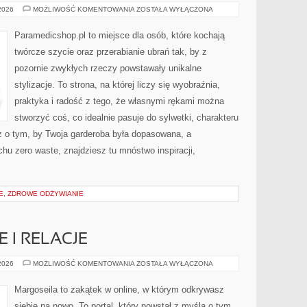
SZYCIE
 2026
MOŻLIWOŚĆ KOMENTOWANIA
ZOSTAŁA WYŁĄCZONA
Z
DZIANIN
Paramedicshop.pl to miejsce dla osób, które kochają
twórcze szycie oraz przerabianie ubrań tak, by z
pozornie zwykłych rzeczy powstawały unikalne
stylizacje. To strona, na której liczy się wyobraźnia,
praktyka i radość z tego, że własnymi rękami można
stworzyć coś, co idealnie pasuje do sylwetki, charakteru
z o tym, by Twoja garderoba była dopasowana, a
hu zero waste, znajdziesz tu mnóstwo inspiracji,
IE, ZDROWE ODŻYWIANIE
 I RELACJE
WRÓŻBY
 2026
MOŻLIWOŚĆ KOMENTOWANIA
ZOSTAŁA WYŁĄCZONA
MIŁOSNE
I
RELACJE
Margoseila to zakątek w online, w którym odkrywasz
siebie na nowo. To portal, który powstał z myślą o tym,