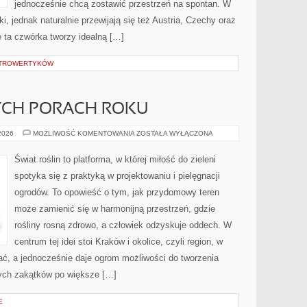
jednocześnie chcą zostawić przestrzeń na spontan. W
i, jednak naturalnie przewijają się też Austria, Czechy oraz
nie ta czwórka tworzy idealną […]
INTROWERTYKÓW
CH PORACH ROKU
OGRÓD
 2026
MOŻLIWOŚĆ KOMENTOWANIA
ZOSTAŁA WYŁĄCZONA
W
RÓŻNYCH
PORACH
Świat roślin to platforma, w której miłość do zieleni
ROKU
spotyka się z praktyką w projektowaniu i pielęgnacji
ogrodów. To opowieść o tym, jak przydomowy teren
może zamienić się w harmonijną przestrzeń, gdzie
rośliny rosną zdrowo, a człowiek odzyskuje oddech. W
centrum tej idei stoi Kraków i okolice, czyli region, w
iać, a jednocześnie daje ogrom możliwości do tworzenia
ych zakątków po większe […]
E