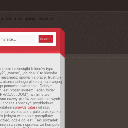
SCRIBE
FACEBOOK
TWITTER
lpicie i dziesiątki folderów typu
y2”, „ważne”, „do druku” to klasyka.
 miszmasz spowalnia pracę, frustruje i
szukanie jednego pliku zajmuje więcej
ego ponowne stworzenie. Dobrym
 jest prosty system: jeden folder
 „PRACA”, „DOM”), w nim stałe
jasne nazwy plików zamiast losowych
śli chcesz zobaczyć przykładową
entalnie
sprawdź tutaj
i od razu
e, jak wyrzucasz z pulpitu wszystko,
Po jednym wieczorze porządków
dzieć, gdzie co jest. Taki porządek
iejsza stres i sprawia, że komputer