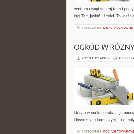
centrum uwagi są kraj term i papryk
kraj Tatr, jaskiń i źródeł. To właś
CATEGORIES:
DIETA I RUCH DLA 
OGRÓD W RÓŻNY
POSTED BY ADMIN
STY - 27 -
którym warunki potrafią się zmien
klasycznych kompozycji – od mał
CATEGORIES:
POCIĄGI TOWAROW