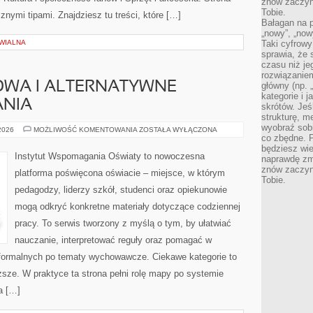
znów zaczyna
Tobie.
nymi tipami. Znajdziesz tu treści, które […]
Bałagan na pu
„nowy”, „now
WIALNA
Taki cyfrowy
sprawia, że 
czasu niż j
rozwiązaniem
WA I ALTERNATYWNE
główny (np.
kategorie i 
NIA
skrótów. Je
strukturę, m
wyobraź sobi
EDUKACJA
 2026
MOŻLIWOŚĆ KOMENTOWANIA
ZOSTAŁA WYŁĄCZONA
DOMOWA
co zbędne. 
I
będziesz wie
ALTERNATYWNE
Instytut Wspomagania Oświaty to nowoczesna
naprawdę zmn
MODELE
NAUCZANIA
znów zaczyna
platforma poświęcona oświacie – miejsce, w którym
Tobie.
pedagodzy, liderzy szkół, studenci oraz opiekunowie
mogą odkryć konkretne materiały dotyczące codziennej
pracy. To serwis tworzony z myślą o tym, by ułatwiać
nauczanie, interpretować reguły oraz pomagać w
formalnych po tematy wychowawcze. Ciekawe kategorie to
yższe. W praktyce ta strona pełni rolę mapy po systemie
a […]