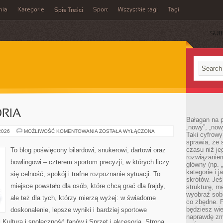
mia
Kategorie
Sport
Wszystkie tagi
Tagi
Spis Treści
SUB
ORIA
Bałagan na pu
„nowy”, „now
SPRZĘT
 2026
MOŻLIWOŚĆ KOMENTOWANIA
ZOSTAŁA WYŁĄCZONA
Taki cyfrowy
I
sprawia, że 
AKCESORIA
czasu niż j
To blog poświęcony bilardowi, snukerowi, dartowi oraz
rozwiązaniem
bowlingowi – czterem sportom precyzji, w których liczy
główny (np.
kategorie i 
się celność, spokój i trafne rozpoznanie sytuacji. To
skrótów. Je
miejsce powstało dla osób, które chcą grać dla frajdy,
strukturę, m
wyobraź sobi
ale też dla tych, którzy mierzą wyżej: w świadome
co zbędne. 
będziesz wie
doskonalenie, lepsze wyniki i bardziej sportowe
naprawdę zmn
Kultura i społeczność fanów i Sprzęt i akcesoria. Strona