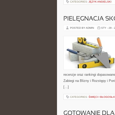
CATEGORIES:
JĘZYK ANGIELSKI
PIELĘGNACJA SK
POSTED BY ADMIN
STY - 28 -
recenzje oraz rankingi dopasowane
Zabiegi na Blizny i Rozstępy i P
[…]
CATEGORIES:
ŚWIĘCI I BŁOGOSŁA
GOTOWANIE DLA 