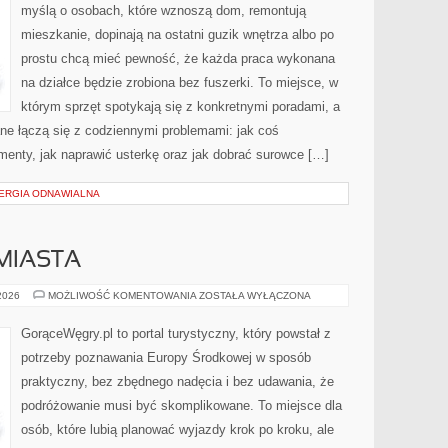
myślą o osobach, które wznoszą dom, remontują
mieszkanie, dopinają na ostatni guzik wnętrza albo po
prostu chcą mieć pewność, że każda praca wykonana
na działce będzie zrobiona bez fuszerki. To miejsce, w
którym sprzęt spotykają się z konkretnymi poradami, a
ne łączą się z codziennymi problemami: jak coś
menty, jak naprawić usterkę oraz jak dobrać surowce […]
NERGIA ODNAWIALNA
 MIASTA
NAJPIĘKNIEJSZE
 2026
MOŻLIWOŚĆ KOMENTOWANIA
ZOSTAŁA WYŁĄCZONA
MIASTA
GorąceWęgry.pl to portal turystyczny, który powstał z
potrzeby poznawania Europy Środkowej w sposób
praktyczny, bez zbędnego nadęcia i bez udawania, że
podróżowanie musi być skomplikowane. To miejsce dla
osób, które lubią planować wyjazdy krok po kroku, ale