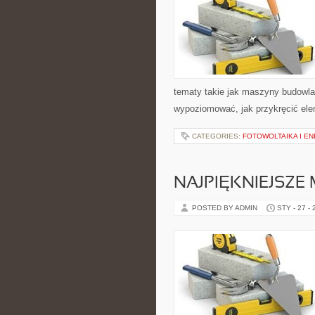
tematy takie jak maszyny budowla
wypoziomować, jak przykręcić ele
CATEGORIES:
FOTOWOLTAIKA I E
NAJPIĘKNIEJSZE
POSTED BY ADMIN
STY - 27 -