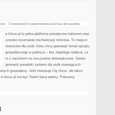
CIĄGNIKI
 2026
MOŻLIWOŚĆ KOMENTOWANIA
ZOSTAŁA WYŁĄCZONA
e-Ursus.pl to pełna platforma poświęcona traktorom oraz
szeroko rozumianej mechanizacji rolnictwa. To miejsce
stworzone dla osób, które chcą opanować temat sprzętu
gospodarczego w praktyce – bez zbędnego nadęcia, za
to z naciskiem na rzeczywiste doświadczenia. Serwis
gromadzi poradniki zarówno dla osób stawiających
zonych gospodarzy. Jeśli interesuje Cię Ursus, ale także
– e-Ursus.pl ma być Twoim bazą wiedzy. Polecamy
N