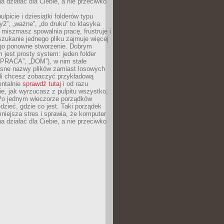
 działać dla Ciebie, a nie przeciwko
lpicie i dziesiątki folderów typu
y2”, „ważne”, „do druku” to klasyka.
 miszmasz spowalnia pracę, frustruje i
szukanie jednego pliku zajmuje więcej
ego ponowne stworzenie. Dobrym
 jest prosty system: jeden folder
 „PRACA”, „DOM”), w nim stałe
jasne nazwy plików zamiast losowych
śli chcesz zobaczyć przykładową
entalnie
sprawdź tutaj
i od razu
e, jak wyrzucasz z pulpitu wszystko,
Po jednym wieczorze porządków
dzieć, gdzie co jest. Taki porządek
iejsza stres i sprawia, że komputer
 działać dla Ciebie, a nie przeciwko