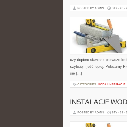
POSTED BY ADMIN
STY - 28 -
czy dopiero stawiasz pierwsze kro
szybciej i jeść lepiej. Polecamy P
się […]
CATEGORIES:
MODA I INSPIRACJE
INSTALACJE WOD
POSTED BY ADMIN
STY - 28 -