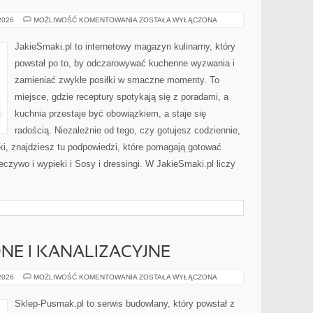
GOTOWANIE
 2026
MOŻLIWOŚĆ KOMENTOWANIA
ZOSTAŁA WYŁĄCZONA
DLA
DZIECI
JakieSmaki.pl to internetowy magazyn kulinarny, który
powstał po to, by odczarowywać kuchenne wyzwania i
zamieniać zwykłe posiłki w smaczne momenty. To
miejsce, gdzie receptury spotykają się z poradami, a
kuchnia przestaje być obowiązkiem, a staje się
radością. Niezależnie od tego, czy gotujesz codziennie,
ki, znajdziesz tu podpowiedzi, które pomagają gotować
ieczywo i wypieki i Sosy i dressingi. W JakieSmaki.pl liczy
NE I KANALIZACYJNE
INSTALACJE
 2026
MOŻLIWOŚĆ KOMENTOWANIA
ZOSTAŁA WYŁĄCZONA
WODNE
I
KANALIZACYJNE
Sklep-Pusmak.pl to serwis budowlany, który powstał z