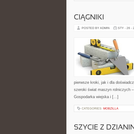
CIĄGNIKI
POSTED BY ADMIN
STY - 26 -
pierwsze kroki, jak i dla doświadc
szeroki świat maszyn rolniczych 
Gospodarka wiejska i […]
CATEGORIES:
MOBZILLA
SZYCIE Z DZIANI