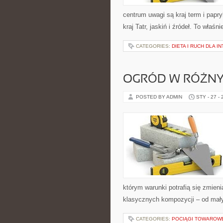
centrum uwagi są kraj term i papryk
kraj Tatr, jaskiń i źródeł. To właś
CATEGORIES:
DIETA I RUCH DLA 
OGRÓD W RÓŻNY
POSTED BY ADMIN
STY - 27 -
którym warunki potrafią się zmien
klasycznych kompozycji – od mał
CATEGORIES:
POCIĄGI TOWAROW