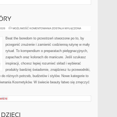
ÓRY
PIELĘGNACJA
 2026
MOŻLIWOŚĆ KOMENTOWANIA
ZOSTAŁA WYŁĄCZONA
SKÓRY
Beat the boredom to przestrzeń stworzone po to, by
przegonić znużenie i zamienić codzienną rutynę w mały
rytuał. To kompendium o preparatach pielęgnacyjnych,
zapachach oraz kolorach do manicure. Jeśli szukasz
inspiracji, chcesz lepiej rozumieć skład i wybierać
produkty bardziej świadomie, znajdziesz tu przewodniki,
 do różnych potrzeb, budżetów i stylów. Nowe kategorie to
orównania Kosmetyków. W świecie beauty łatwo się zmęczyć
WIENI
DZIECI