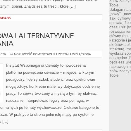
znów zaczyna
Tobie.
nymi tipami. Znajdziesz tu treści, które […]
Bałagan na pu
„nowy”, „now
WIALNA
Taki cyfrowy
sprawia, że 
czasu niż j
rozwiązaniem
WA I ALTERNATYWNE
główny (np.
kategorie i 
NIA
skrótów. Je
strukturę, m
wyobraź sobi
EDUKACJA
 2026
MOŻLIWOŚĆ KOMENTOWANIA
ZOSTAŁA WYŁĄCZONA
DOMOWA
co zbędne. 
I
będziesz wie
ALTERNATYWNE
Instytut Wspomagania Oświaty to nowoczesna
naprawdę zmn
MODELE
NAUCZANIA
znów zaczyna
platforma poświęcona oświacie – miejsce, w którym
Tobie.
pedagodzy, liderzy szkół, studenci oraz opiekunowie
mogą odkryć konkretne materiały dotyczące codziennej
pracy. To serwis tworzony z myślą o tym, by ułatwiać
nauczanie, interpretować reguły oraz pomagać w
formalnych po tematy wychowawcze. Ciekawe kategorie to
yższe. W praktyce ta strona pełni rolę mapy po systemie
a […]