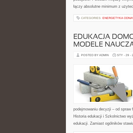
łączy absolutne minimum z użytecz
CATEGORIES:
ENERGETYKA ODNA
EDUKACJA DOMO
MODELE NAUCZA
POSTED BY ADMIN
STY - 29 -
podejmowaniu decyzji – od spraw 
Historia edukacji i Szkolnictwo w
edukacji. Zamiast ogólników stawi