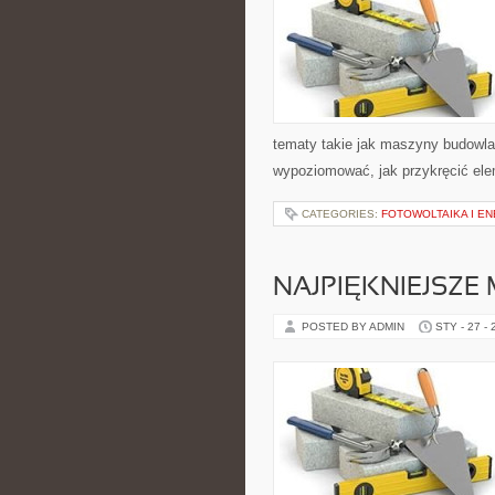
tematy takie jak maszyny budowla
wypoziomować, jak przykręcić ele
CATEGORIES:
FOTOWOLTAIKA I E
NAJPIĘKNIEJSZE
POSTED BY ADMIN
STY - 27 -