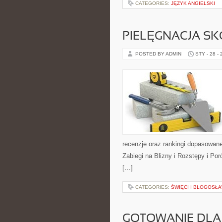
CATEGORIES:
JĘZYK ANGIELSKI
PIELĘGNACJA SK
POSTED BY ADMIN
STY - 28 -
recenzje oraz rankingi dopasowane
Zabiegi na Blizny i Rozstępy i P
[…]
CATEGORIES:
ŚWIĘCI I BŁOGOSŁA
GOTOWANIE DLA 