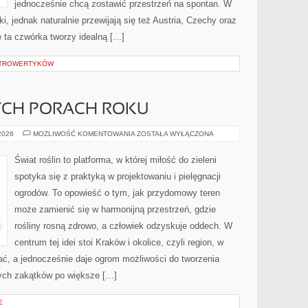
jednocześnie chcą zostawić przestrzeń na spontan. W
i, jednak naturalnie przewijają się też Austria, Czechy oraz
nie ta czwórka tworzy idealną […]
INTROWERTYKÓW
CH PORACH ROKU
OGRÓD
 2026
MOŻLIWOŚĆ KOMENTOWANIA
ZOSTAŁA WYŁĄCZONA
W
RÓŻNYCH
PORACH
Świat roślin to platforma, w której miłość do zieleni
ROKU
spotyka się z praktyką w projektowaniu i pielęgnacji
ogrodów. To opowieść o tym, jak przydomowy teren
może zamienić się w harmonijną przestrzeń, gdzie
rośliny rosną zdrowo, a człowiek odzyskuje oddech. W
centrum tej idei stoi Kraków i okolice, czyli region, w
iać, a jednocześnie daje ogrom możliwości do tworzenia
ych zakątków po większe […]
E