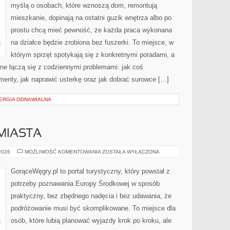
myślą o osobach, które wznoszą dom, remontują
mieszkanie, dopinają na ostatni guzik wnętrza albo po
prostu chcą mieć pewność, że każda praca wykonana
na działce będzie zrobiona bez fuszerki. To miejsce, w
którym sprzęt spotykają się z konkretnymi poradami, a
ne łączą się z codziennymi problemami: jak coś
menty, jak naprawić usterkę oraz jak dobrać surowce […]
NERGIA ODNAWIALNA
 MIASTA
NAJPIĘKNIEJSZE
 2026
MOŻLIWOŚĆ KOMENTOWANIA
ZOSTAŁA WYŁĄCZONA
MIASTA
GorąceWęgry.pl to portal turystyczny, który powstał z
potrzeby poznawania Europy Środkowej w sposób
praktyczny, bez zbędnego nadęcia i bez udawania, że
podróżowanie musi być skomplikowane. To miejsce dla
osób, które lubią planować wyjazdy krok po kroku, ale