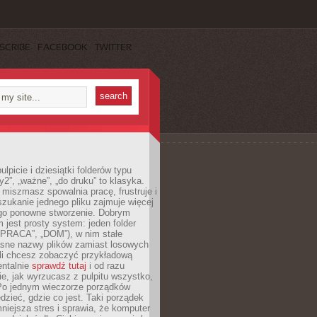
SCRIBE
FACEBOOK
TWITTER
lpicie i dziesiątki folderów typu
y2”, „ważne”, „do druku” to klasyka.
 miszmasz spowalnia pracę, frustruje i
szukanie jednego pliku zajmuje więcej
ego ponowne stworzenie. Dobrym
 jest prosty system: jeden folder
 „PRACA”, „DOM”), w nim stałe
jasne nazwy plików zamiast losowych
śli chcesz zobaczyć przykładową
entalnie
sprawdź tutaj
i od razu
e, jak wyrzucasz z pulpitu wszystko,
Po jednym wieczorze porządków
dzieć, gdzie co jest. Taki porządek
iejsza stres i sprawia, że komputer