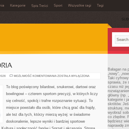
mia
Kategorie
Sport
Wszystkie tagi
Tagi
Spis Treści
SUB
ORIA
Bałagan na pu
„nowy”, „now
SPRZĘT
 2026
MOŻLIWOŚĆ KOMENTOWANIA
ZOSTAŁA WYŁĄCZONA
Taki cyfrowy
I
sprawia, że 
AKCESORIA
czasu niż j
To blog poświęcony bilardowi, snukerowi, dartowi oraz
rozwiązaniem
bowlingowi – czterem sportom precyzji, w których liczy
główny (np.
kategorie i 
się celność, spokój i trafne rozpoznanie sytuacji. To
skrótów. Je
miejsce powstało dla osób, które chcą grać dla frajdy,
strukturę, m
wyobraź sobi
ale też dla tych, którzy mierzą wyżej: w świadome
co zbędne. 
będziesz wie
doskonalenie, lepsze wyniki i bardziej sportowe
naprawdę zmn
Kultura i społeczność fanów i Sprzęt i akcesoria. Strona