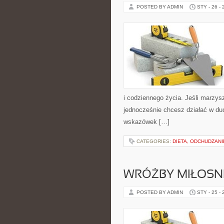
POSTED BY ADMIN
STY - 26 -
i codziennego życia. Jeśli marzys
jednocześnie chcesz działać w duc
wskazówek […]
CATEGORIES:
DIETA, ODCHUDZAN
WRÓŻBY MIŁOSNE
POSTED BY ADMIN
STY - 25 -