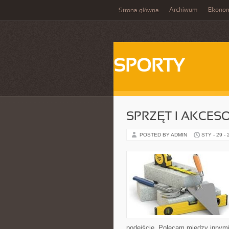
Archiwum
Ekono
Strona główna
SPORTY
SPRZĘT I AKCES
POSTED BY ADMIN
STY - 29 -
podejście. Polecam między innymi 