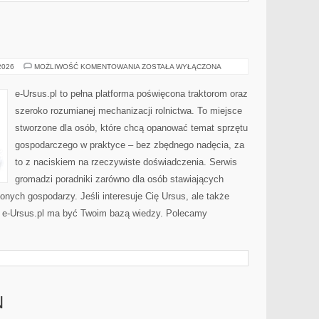
CIĄGNIKI
 2026
MOŻLIWOŚĆ KOMENTOWANIA
ZOSTAŁA WYŁĄCZONA
e-Ursus.pl to pełna platforma poświęcona traktorom oraz
szeroko rozumianej mechanizacji rolnictwa. To miejsce
stworzone dla osób, które chcą opanować temat sprzętu
gospodarczego w praktyce – bez zbędnego nadęcia, za
to z naciskiem na rzeczywiste doświadczenia. Serwis
gromadzi poradniki zarówno dla osób stawiających
zonych gospodarzy. Jeśli interesuje Cię Ursus, ale także
– e-Ursus.pl ma być Twoim bazą wiedzy. Polecamy
N