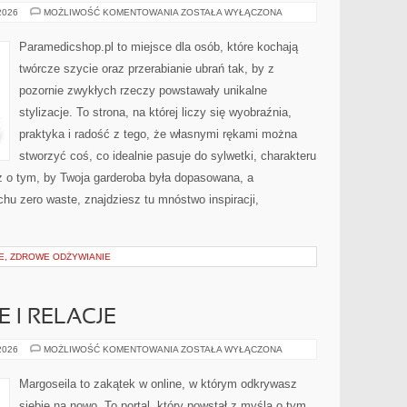
SZYCIE
 2026
MOŻLIWOŚĆ KOMENTOWANIA
ZOSTAŁA WYŁĄCZONA
Z
DZIANIN
Paramedicshop.pl to miejsce dla osób, które kochają
twórcze szycie oraz przerabianie ubrań tak, by z
pozornie zwykłych rzeczy powstawały unikalne
stylizacje. To strona, na której liczy się wyobraźnia,
praktyka i radość z tego, że własnymi rękami można
stworzyć coś, co idealnie pasuje do sylwetki, charakteru
z o tym, by Twoja garderoba była dopasowana, a
hu zero waste, znajdziesz tu mnóstwo inspiracji,
IE, ZDROWE ODŻYWIANIE
 I RELACJE
WRÓŻBY
 2026
MOŻLIWOŚĆ KOMENTOWANIA
ZOSTAŁA WYŁĄCZONA
MIŁOSNE
I
RELACJE
Margoseila to zakątek w online, w którym odkrywasz
siebie na nowo. To portal, który powstał z myślą o tym,