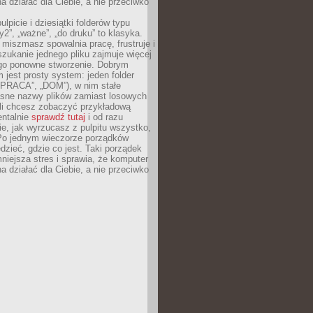
 działać dla Ciebie, a nie przeciwko
lpicie i dziesiątki folderów typu
y2”, „ważne”, „do druku” to klasyka.
 miszmasz spowalnia pracę, frustruje i
szukanie jednego pliku zajmuje więcej
ego ponowne stworzenie. Dobrym
 jest prosty system: jeden folder
 „PRACA”, „DOM”), w nim stałe
jasne nazwy plików zamiast losowych
śli chcesz zobaczyć przykładową
entalnie
sprawdź tutaj
i od razu
e, jak wyrzucasz z pulpitu wszystko,
Po jednym wieczorze porządków
dzieć, gdzie co jest. Taki porządek
iejsza stres i sprawia, że komputer
 działać dla Ciebie, a nie przeciwko