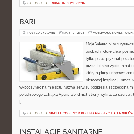
CATEGORIES:
EDUKACJA I STYL ŻYCIA
BARI
POSTED BY ADMIN
MAR - 2 - 2026
MOŻLIWOŚĆ KOMENTOWAN
MojeSalento.pl to turystyc
osobach, które chcą pozna
tylko przez pryzmat pocztó
przez lokalne życie miast i
którym plany urlopowe zami
pierwszej inspiracji, przez 
wypoczynek na miejscu. Nazwa serwisu podkreśla szczególną mił
południowego zakątka Apulii, ale klimat strony wykracza szerzej:
[…]
CATEGORIES:
MINDFUL COOKING & KUCHNIA PROSTYCH SKŁADNIKÓW
INSTALACJE SANITARNE