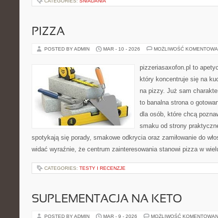
CATEGORIES:
ŚNIADANIA
PIZZA
POSTED BY ADMIN
MAR - 10 - 2026
MOŻLIWOŚĆ KOMENTOWA
pizzeriasaxofon.pl to apety
który koncentruje się na ku
na pizzy. Już sam charakter
to banalna strona o gotowa
dla osób, które chcą pozna
smaku od strony praktyczne
spotykają się porady, smakowe odkrycia oraz zamiłowanie do włos
widać wyraźnie, że centrum zainteresowania stanowi pizza w wiel
CATEGORIES:
TESTY I RECENZJE
SUPLEMENTACJA NA KETO
POSTED BY ADMIN
MAR - 9 - 2026
MOŻLIWOŚĆ KOMENTOWAN