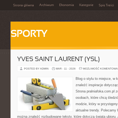
Archiwum
Ekonomia
Kategorie
Strona główna
Spis Treści
SPORTY
YVES SAINT LAURENT (YSL)
POSTED BY ADMIN
MAR - 11 - 2026
MOŻLIWOŚĆ KOMENTOWA
Blog o stylu to miejsce, w
znaleźć inspiracje dotycz
Strona pralniafoka.com.pl 
osobach, które chcą śledzić 
modzie, który w przystępn
aktualne trendy. Polecamy 
można znaleźć rozbudowane teksty, które dotyczą świata ubioru. A