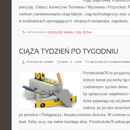
mgły pojęciowej, a jednocze
precyzję. Zobacz koniecznie Techneau i Wyzwania i Przyszłość 
centrum zainteresowania stoją fabryki, ciąg technologiczny oraz u
w środowiskach wymagających: skrajnych temperatur, zapylenia,
CATEGORIES:
POCZUCIE SENSU I CEL ŻYCIA
CIĄŻA TYDZIEŃ PO TYGODNIU
POSTED BY ADMIN
MAR - 6 - 2026
MOŻLIWOŚĆ KOMENTOWAN
Przedszkole76 to przyjazny
którym temat pociechy łączy
codziennym życiem domu. T
by upraszczać wątpliwości
które pojawiają się od pier
rodziny aż po lata dzieciń
po porodzie i Pielęgnacja i bezpieczeństwo dziecka. W centrum są
duet, który uczy się siebie każdego dnia. Przedszkole76 pokazuj