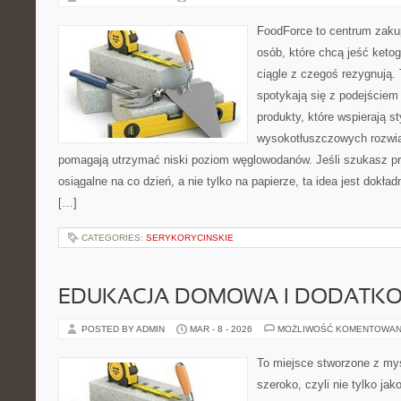
FoodForce to centrum zaku
osób, które chcą jeść keto
ciągle z czegoś rezygnują.
spotykają się z podejściem
produkty, które wspierają st
wysokotłuszczowych rozwią
pomagają utrzymać niski poziom węglowodanów. Jeśli szukasz prz
osiągalne na co dzień, a nie tylko na papierze, ta idea jest dokła
[…]
CATEGORIES:
SERYKORYCINSKIE
EDUKACJA DOMOWA I DODATKO
POSTED BY ADMIN
MAR - 8 - 2026
MOŻLIWOŚĆ KOMENTOWAN
To miejsce stworzone z myś
szeroko, czyli nie tylko jak