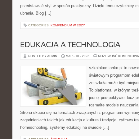
przedstawiać styl w sposób praktyczny. Dzięki temu czytelnicy 
ubrania. Blog […]
CATEGORIES:
KOMPENDIUM WIEDZY
EDUKACJA A TECHNOLOGIA
POSTED BY ADMIN
MAR - 10 - 2026
MOŻLIWOŚĆ KOMENTOWA
szkolakamionka.pl to nowo
światowym programom eduk
że szkoła może być miejsc
To platforma, w którym treś
jednej perspektywie, lecz p
rozmaite modele nauczania
Strona skupia się na tematach związanych z programami wymiany
zagadnieniach takich jak edukacja a kultura i tradycje, cyfrowa tr
homeschooling, systemy edukacji na świecie […]