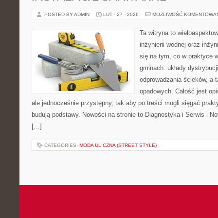
POSTED BY ADMIN
LUT - 27 - 2026
MOŻLIWOŚĆ KOMENTOWA
Ta witryna to wieloaspekto
inżynierii wodnej oraz inżyn
się na tym, co w praktyce 
gminach: układy dystrybucj
odprowadzania ścieków, a 
opadowych. Całość jest op
ale jednocześnie przystępny, tak aby po treści mogli sięgać prakt
budują podstawy. Nowości na stronie to Diagnostyka i Serwis i No
[…]
CATEGORIES:
MODA ULICZNA (STREET STYLE)