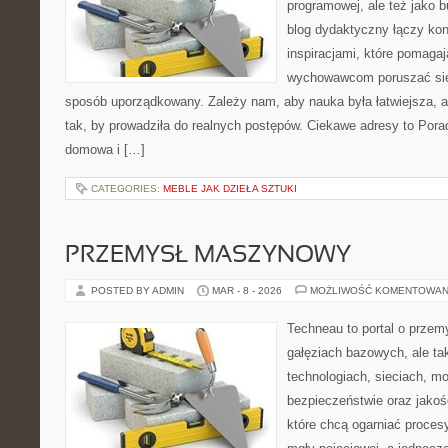
programowej, ale też jako 
blog dydaktyczny łączy kon
inspiracjami, które pomaga
wychowawcom poruszać się 
sposób uporządkowany. Zależy nam, aby nauka była łatwiejsza, 
tak, by prowadziła do realnych postępów. Ciekawe adresy to Pora
domowa i […]
CATEGORIES:
MEBLE JAK DZIEŁA SZTUKI
PRZEMYSŁ MASZYNOWY
POSTED BY ADMIN
MAR - 8 - 2026
MOŻLIWOŚĆ KOMENTOWAN
Techneau to portal o przem
gałęziach bazowych, ale ta
technologiach, sieciach, moc
bezpieczeństwie oraz jakośc
które chcą ogarniać proce