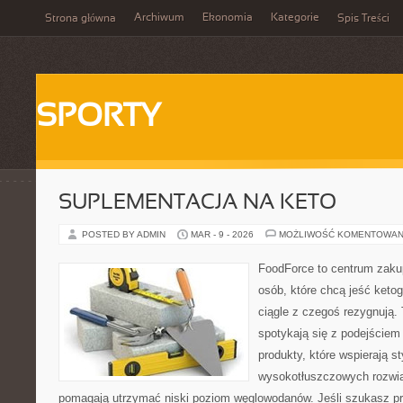
Archiwum
Ekonomia
Kategorie
Strona główna
Spis Treści
SPORTY
SUPLEMENTACJA NA KETO
POSTED BY ADMIN
MAR - 9 - 2026
MOŻLIWOŚĆ KOMENTOWAN
FoodForce to centrum zaku
osób, które chcą jeść keto
ciągle z czegoś rezygnują.
spotykają się z podejściem
produkty, które wspierają st
wysokotłuszczowych rozwią
pomagają utrzymać niski poziom węglowodanów. Jeśli szukasz prz