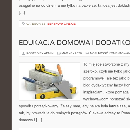
osiągalne na co dzień, a nie tylko na papierze, ta idea jest dokła
[…]
CATEGORIES:
SERYKORYCINSKIE
EDUKACJA DOMOWA I DODATKO
POSTED BY ADMIN
MAR - 8 - 2026
MOŻLIWOŚĆ KOMENTOWAN
To miejsce stworzone z myś
szeroko, czyli nie tylko jak
programowej, ale też jako 
blog dydaktyczny łączy kon
inspiracjami, które pomaga
wychowawcom poruszać się 
sposób uporządkowany. Zależy nam, aby nauka była łatwiejsza, 
tak, by prowadziła do realnych postępów. Ciekawe adresy to Pora
domowa i […]