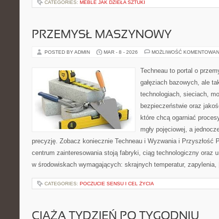
CATEGORIES:
MEBLE JAK DZIEŁA SZTUKI
PRZEMYSŁ MASZYNOWY
POSTED BY ADMIN
MAR - 8 - 2026
MOŻLIWOŚĆ KOMENTOWAN
Techneau to portal o przem
gałęziach bazowych, ale ta
technologiach, sieciach, moc
bezpieczeństwie oraz jakośc
które chcą ogarniać proce
mgły pojęciowej, a jednocze
precyzję. Zobacz koniecznie Techneau i Wyzwania i Przyszłość 
centrum zainteresowania stoją fabryki, ciąg technologiczny oraz u
w środowiskach wymagających: skrajnych temperatur, zapylenia,
CATEGORIES:
POCZUCIE SENSU I CEL ŻYCIA
CIĄŻA TYDZIEŃ PO TYGODNIU