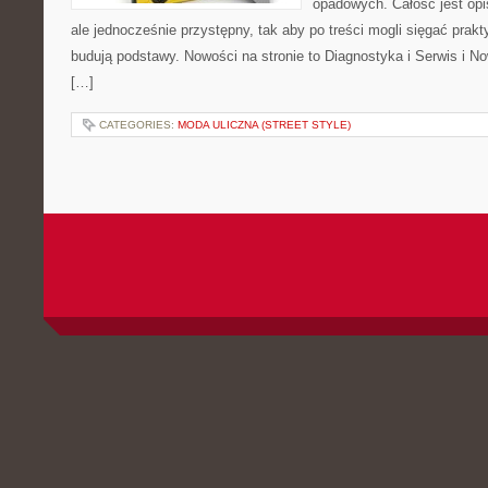
opadowych. Całość jest op
ale jednocześnie przystępny, tak aby po treści mogli sięgać prakt
budują podstawy. Nowości na stronie to Diagnostyka i Serwis i No
[…]
CATEGORIES:
MODA ULICZNA (STREET STYLE)