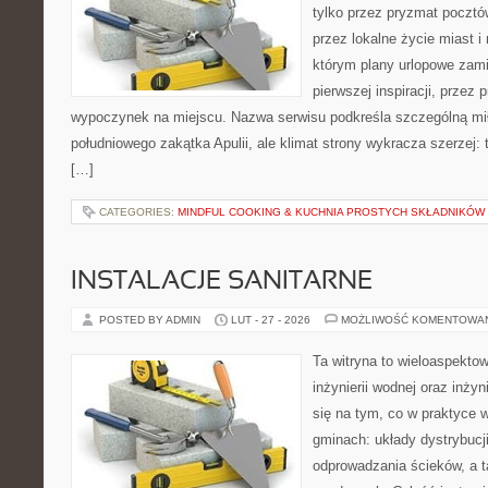
tylko przez pryzmat pocztó
przez lokalne życie miast i
którym plany urlopowe zami
pierwszej inspiracji, przez 
wypoczynek na miejscu. Nazwa serwisu podkreśla szczególną mił
południowego zakątka Apulii, ale klimat strony wykracza szerzej:
[…]
CATEGORIES:
MINDFUL COOKING & KUCHNIA PROSTYCH SKŁADNIKÓW
INSTALACJE SANITARNE
POSTED BY ADMIN
LUT - 27 - 2026
MOŻLIWOŚĆ KOMENTOWA
Ta witryna to wieloaspekto
inżynierii wodnej oraz inżyn
się na tym, co w praktyce 
gminach: układy dystrybucj
odprowadzania ścieków, a 