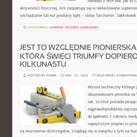
niewielu z nich wie, jak to 
aktywności fizycznej, inni zaopatrują się w reklamowane suplem
odchudzanie lub też produkty light – sklep Tarchomin. Jakkolwie
CATEGORIES:
KARIERA I ROZWÓJ ZAWODOWY
JEST TO WZGLĘDNIE PIONIERSKA
KTÓRA ŚWIECI TRIUMFY DOPIER
KILKUNASTU
POSTED BY ADMIN
GRU - 23 - 2025
MOŻLIWOŚĆ KOMENTOWA
Wzrost techniczny którego
obserwatorami przenika na 
tak, że ktoś posiada psując
najprawdopodobniej najczę
do gabinetu z zakresu med
najwyższym stopniu to prz
są niezmiernie dostrzegalne, znajdują się w związku z tym na buzi