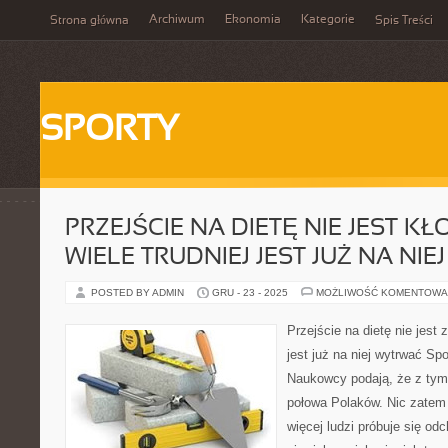
Archiwum
Ekonomia
Kategorie
Strona główna
Spis Treści
SPORTY
PRZEJŚCIE NA DIETĘ NIE JEST KŁ
WIELE TRUDNIEJ JEST JUŻ NA NI
POSTED BY ADMIN
GRU - 23 - 2025
MOŻLIWOŚĆ KOMENTOWA
Przejście na dietę nie jest 
jest już na niej wytrwać Sp
Naukowcy podają, że z tym
połowa Polaków. Nic zatem 
więcej ludzi próbuje się od