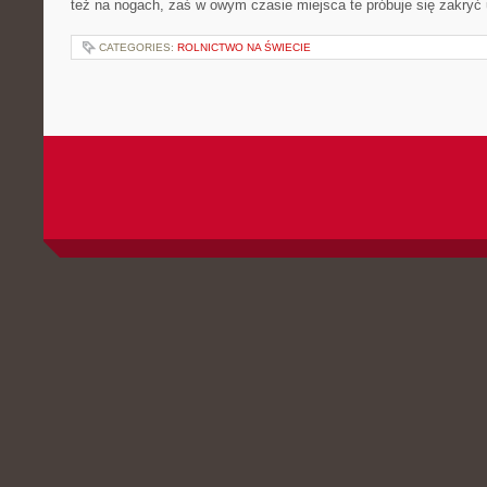
też na nogach, zaś w owym czasie miejsca te próbuje się zakryć
CATEGORIES:
ROLNICTWO NA ŚWIECIE