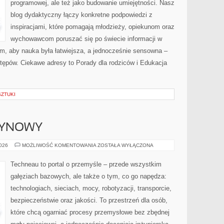
programowej, ale też jako budowanie umiejętności. Nasz
blog dydaktyczny łączy konkretne podpowiedzi z
inspiracjami, które pomagają młodzieży, opiekunom oraz
wychowawcom poruszać się po świecie informacji w
, aby nauka była łatwiejsza, a jednocześnie sensowna –
stępów. Ciekawe adresy to Porady dla rodziców i Edukacja
SZTUKI
ZYNOWY
PRZEMYSŁ
2026
MOŻLIWOŚĆ KOMENTOWANIA
ZOSTAŁA WYŁĄCZONA
MASZYNOWY
Techneau to portal o przemyśle – przede wszystkim
gałęziach bazowych, ale także o tym, co go napędza:
technologiach, sieciach, mocy, robotyzacji, transporcie,
bezpieczeństwie oraz jakości. To przestrzeń dla osób,
które chcą ogarniać procesy przemysłowe bez zbędnej