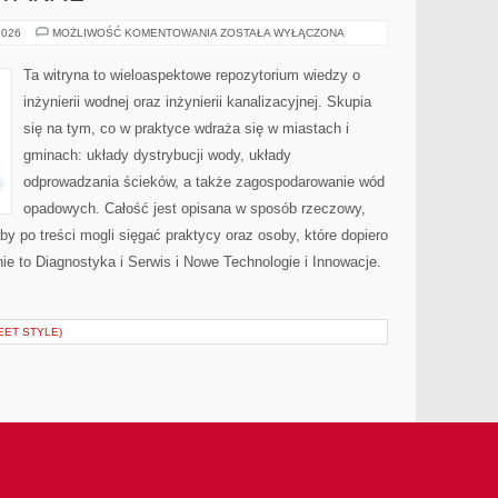
INSTALACJE
2026
MOŻLIWOŚĆ KOMENTOWANIA
ZOSTAŁA WYŁĄCZONA
SANITARNE
Ta witryna to wieloaspektowe repozytorium wiedzy o
inżynierii wodnej oraz inżynierii kanalizacyjnej. Skupia
się na tym, co w praktyce wdraża się w miastach i
gminach: układy dystrybucji wody, układy
odprowadzania ścieków, a także zagospodarowanie wód
opadowych. Całość jest opisana w sposób rzeczowy,
by po treści mogli sięgać praktycy oraz osoby, które dopiero
ie to Diagnostyka i Serwis i Nowe Technologie i Innowacje.
EET STYLE)