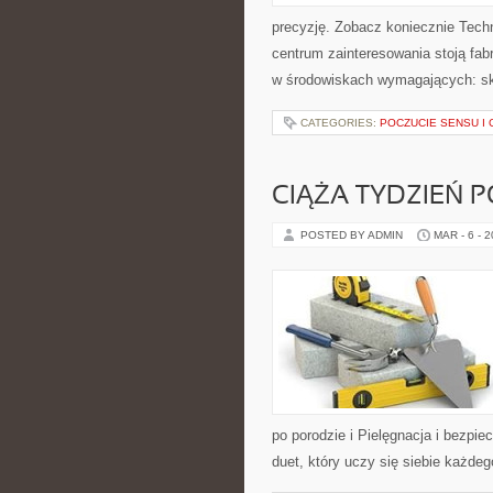
precyzję. Zobacz koniecznie Tech
centrum zainteresowania stoją fabr
w środowiskach wymagających: skr
CATEGORIES:
POCZUCIE SENSU I 
CIĄŻA TYDZIEŃ 
POSTED BY ADMIN
MAR - 6 - 
po porodzie i Pielęgnacja i bezpi
duet, który uczy się siebie każde