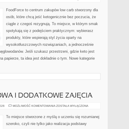
NA
KETO
FoodForce to centrum zakupów low carb stworzony dla
osób, które chcą jeść ketogenicznie bez poczucia, że
ciągle z czegoś rezygnują. To miejsce, w którym smak
spotykają się z podejściem praktycznym: wybierasz
produkty, które wspierają styl życia oparty na
wysokotłuszczowych rozwiązaniach, a jednocześnie
glowodanów. Jeśli szukasz przestrzeni, gdzie keto jest
 na papierze, ta idea jest dokładnie o tym. Nowe kategorie
WA I DODATKOWE ZAJĘCIA
EDUKACJA
2026
MOŻLIWOŚĆ KOMENTOWANIA
ZOSTAŁA WYŁĄCZONA
DOMOWA
I
DODATKOWE
To miejsce stworzone z myślą o uczeniu się rozumianej
ZAJĘCIA
szeroko, czyli nie tylko jako realizacja podstawy