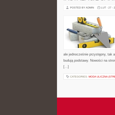
POSTED BY ADMIN
LUT - 27 - 
ale jednocześnie przystępny, tak a
budują podstawy. Nowości na stron
[…]
CATEGORIES:
MODA ULICZNA (STR