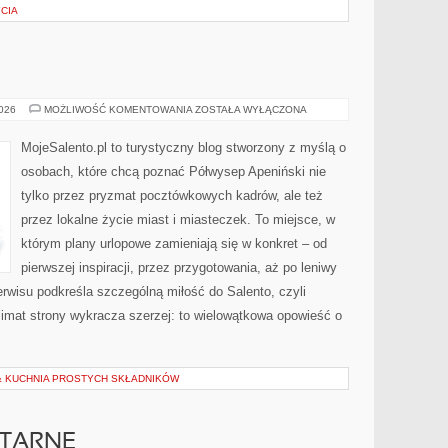
YCIA
BARI
2026
MOŻLIWOŚĆ KOMENTOWANIA
ZOSTAŁA WYŁĄCZONA
MojeSalento.pl to turystyczny blog stworzony z myślą o
osobach, które chcą poznać Półwysep Apeniński nie
tylko przez pryzmat pocztówkowych kadrów, ale też
przez lokalne życie miast i miasteczek. To miejsce, w
którym plany urlopowe zamieniają się w konkret – od
pierwszej inspiracji, przez przygotowania, aż po leniwy
wisu podkreśla szczególną miłość do Salento, czyli
klimat strony wykracza szerzej: to wielowątkowa opowieść o
& KUCHNIA PROSTYCH SKŁADNIKÓW
ITARNE