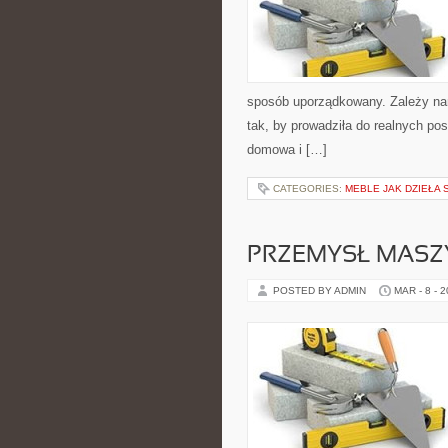
sposób uporządkowany. Zależy nam
tak, by prowadziła do realnych po
domowa i […]
CATEGORIES:
MEBLE JAK DZIEŁA 
PRZEMYSŁ MAS
POSTED BY ADMIN
MAR - 8 - 