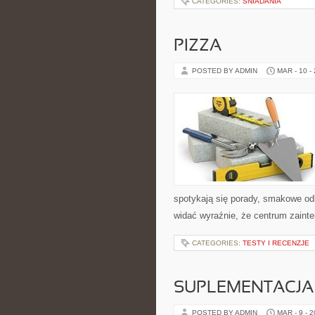
CATEGORIES:
ŚNIADANIA
PIZZA
POSTED BY ADMIN
MAR - 10 -
spotykają się porady, smakowe odk
widać wyraźnie, że centrum zainte
CATEGORIES:
TESTY I RECENZJE
SUPLEMENTACJA
POSTED BY ADMIN
MAR - 9 - 