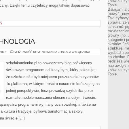
znów zaczyna
Tobie.
yczny. Dzięki temu czytelnicy mogą łatwiej dopasować
Bałagan na pu
„nowy”, „now
Taki cyfrowy
sprawia, że 
ZY
czasu niż j
rozwiązaniem
główny (np.
kategorie i 
CHNOLOGIA
skrótów. Je
strukturę, m
EDUKACJA
 2026
MOŻLIWOŚĆ KOMENTOWANIA
ZOSTAŁA WYŁĄCZONA
wyobraź sobi
A
co zbędne. 
TECHNOLOGIA
będziesz wie
szkolakamionka.pl to nowoczesny blog poświęcony
naprawdę zmn
światowym programom edukacyjnym, który pokazuje,
znów zaczyna
Tobie.
że szkoła może być miejscem poszerzania horyzontów.
To platforma, w którym treści o nauce nie kończą się na
jednej perspektywie, lecz prowadzą czytelnika przez
rozmaite modele nauczania obecne na całym świecie.
iązanych z programami wymiany uczniowskiej, a także na
a kultura i tradycje, cyfrowa transformacja szkoły,
na świecie […]