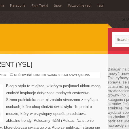
mia
Kategorie
Sport
Wszystkie tagi
Tagi
Spis Treści
SUB
ENT (YSL)
Bałagan na pu
„nowy”, „now
YVES
 2026
MOŻLIWOŚĆ KOMENTOWANIA
ZOSTAŁA WYŁĄCZONA
Taki cyfrowy
SAINT
LAURENT
sprawia, że 
(YSL)
Blog o stylu to miejsce, w którym pasjonaci ubioru mogą
czasu niż j
rozwiązaniem
znaleźć inspiracje dotyczące modnych zestawów.
główny (np.
kategorie i 
Strona pralniafoka.com.pl została stworzona z myślą o
skrótów. Je
osobach, które chcą śledzić świat stylu. To portal o
strukturę, m
wyobraź sobi
modzie, który w przystępny sposób przedstawia
co zbędne. 
aktualne trendy. Polecamy H&M i Adidas. Na stronie
będziesz wie
naprawdę zmn
które dotyczą świata ubioru. Autorzy publikacji starają się