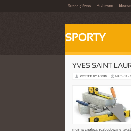
Archiwum
Ekono
Strona główna
SPORTY
YVES SAINT LAUR
POSTED BY ADMIN
MAR - 11 -
można znaleźć rozbudowane teksty, 