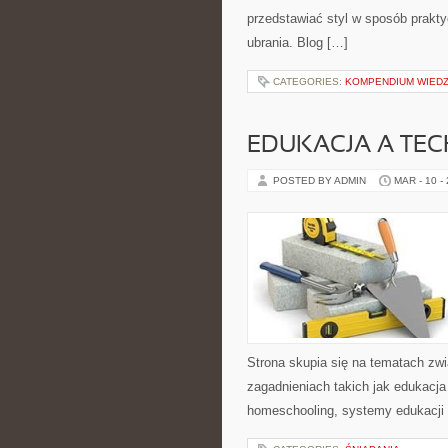
przedstawiać styl w sposób prakt
ubrania. Blog […]
CATEGORIES:
KOMPENDIUM WIED
EDUKACJA A TE
POSTED BY ADMIN
MAR - 10 -
Strona skupia się na tematach zw
zagadnieniach takich jak edukacja 
homeschooling, systemy edukacji 