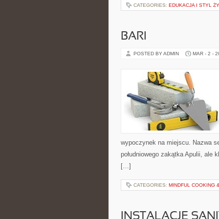
CATEGORIES:
EDUKACJA I STYL Ż
BARI
POSTED BY ADMIN
MAR - 2 - 
wypoczynek na miejscu. Nazwa ser
południowego zakątka Apulii, ale 
[…]
CATEGORIES:
MINDFUL COOKING 
INSTALACJE SAN