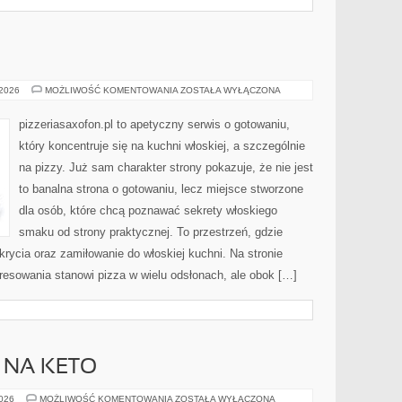
PIZZA
 2026
MOŻLIWOŚĆ KOMENTOWANIA
ZOSTAŁA WYŁĄCZONA
pizzeriasaxofon.pl to apetyczny serwis o gotowaniu,
który koncentruje się na kuchni włoskiej, a szczególnie
na pizzy. Już sam charakter strony pokazuje, że nie jest
to banalna strona o gotowaniu, lecz miejsce stworzone
dla osób, które chcą poznawać sekrety włoskiego
smaku od strony praktycznej. To przestrzeń, gdzie
rycia oraz zamiłowanie do włoskiej kuchni. Na stronie
resowania stanowi pizza w wielu odsłonach, ale obok […]
 NA KETO
SUPLEMENTACJA
2026
MOŻLIWOŚĆ KOMENTOWANIA
ZOSTAŁA WYŁĄCZONA