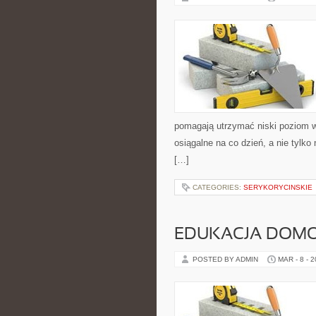
pomagają utrzymać niski poziom wę
osiągalne na co dzień, a nie tylko
[…]
CATEGORIES:
SERYKORYCINSKIE
EDUKACJA DOMO
POSTED BY ADMIN
MAR - 8 - 