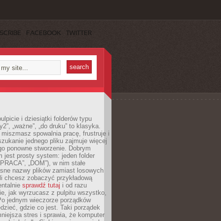
SCRIBE
FACEBOOK
TWITTER
lpicie i dziesiątki folderów typu
y2”, „ważne”, „do druku” to klasyka.
 miszmasz spowalnia pracę, frustruje i
szukanie jednego pliku zajmuje więcej
ego ponowne stworzenie. Dobrym
 jest prosty system: jeden folder
 „PRACA”, „DOM”), w nim stałe
jasne nazwy plików zamiast losowych
śli chcesz zobaczyć przykładową
entalnie
sprawdź tutaj
i od razu
e, jak wyrzucasz z pulpitu wszystko,
Po jednym wieczorze porządków
dzieć, gdzie co jest. Taki porządek
iejsza stres i sprawia, że komputer