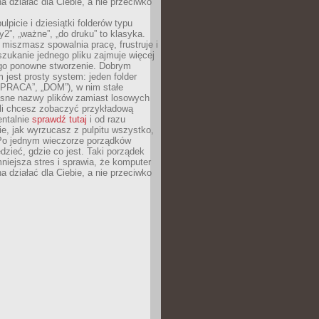
 działać dla Ciebie, a nie przeciwko
lpicie i dziesiątki folderów typu
y2”, „ważne”, „do druku” to klasyka.
 miszmasz spowalnia pracę, frustruje i
szukanie jednego pliku zajmuje więcej
ego ponowne stworzenie. Dobrym
 jest prosty system: jeden folder
 „PRACA”, „DOM”), w nim stałe
jasne nazwy plików zamiast losowych
śli chcesz zobaczyć przykładową
entalnie
sprawdź tutaj
i od razu
e, jak wyrzucasz z pulpitu wszystko,
Po jednym wieczorze porządków
dzieć, gdzie co jest. Taki porządek
iejsza stres i sprawia, że komputer
 działać dla Ciebie, a nie przeciwko