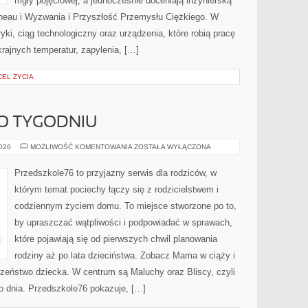
mgły pojęciowej, a jednocześnie doceniają inżynierską
neau i Wyzwania i Przyszłość Przemysłu Ciężkiego. W
yki, ciąg technologiczny oraz urządzenia, które robią pracę
ajnych temperatur, zapylenia, […]
CEL ŻYCIA
PO TYGODNIU
CIĄŻA
2026
MOŻLIWOŚĆ KOMENTOWANIA
ZOSTAŁA WYŁĄCZONA
TYDZIEŃ
PO
TYGODNIU
Przedszkole76 to przyjazny serwis dla rodziców, w
którym temat pociechy łączy się z rodzicielstwem i
codziennym życiem domu. To miejsce stworzone po to,
by upraszczać wątpliwości i podpowiadać w sprawach,
które pojawiają się od pierwszych chwil planowania
rodziny aż po lata dzieciństwa. Zobacz Mama w ciąży i
eczeństwo dziecka. W centrum są Maluchy oraz Bliscy, czyli
go dnia. Przedszkole76 pokazuje, […]