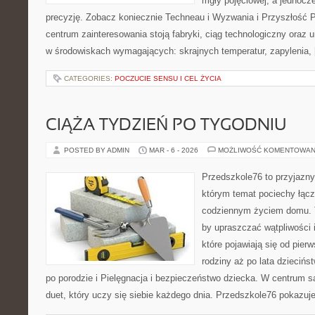
mgły pojęciowej, a jednocze
precyzję. Zobacz koniecznie Techneau i Wyzwania i Przyszłość 
centrum zainteresowania stoją fabryki, ciąg technologiczny oraz u
w środowiskach wymagających: skrajnych temperatur, zapylenia,
CATEGORIES:
POCZUCIE SENSU I CEL ŻYCIA
CIĄŻA TYDZIEŃ PO TYGODNIU
POSTED BY ADMIN
MAR - 6 - 2026
MOŻLIWOŚĆ KOMENTOWAN
Przedszkole76 to przyjazny
którym temat pociechy łączy
codziennym życiem domu. T
by upraszczać wątpliwości
które pojawiają się od pier
rodziny aż po lata dzieciń
po porodzie i Pielęgnacja i bezpieczeństwo dziecka. W centrum są
duet, który uczy się siebie każdego dnia. Przedszkole76 pokazuj