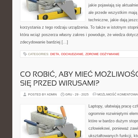
jakie pojawiają się aktualn
ale przede wszystkim mają
techniczne, jakie dają jesz
korzystania z tego rodzaju urządzenia. To także w istotnym stopn
która wciąż poszerza własny zakres i powoduje, że wiedza dotyc
zdecydowanie bardziej […]
CATEGORIES:
DIETA, ODCHUDZANIE, ZDROWE ODŻYWIANIE
CO ROBIĆ, ABY MIEĆ MOŻLIWO
SIĘ PRZED WIRUSAMI?
POSTED BY ADMIN
GRU - 29 - 2025
MOŻLIWOŚĆ KOMENTOWA
Laptopy, ułatwiają pracę c
ogromnie rozwiniętymi elem
które w bardzo dużym stopn
człowiekowi, ponieważ zawi
ukształtowanych funkcji, k