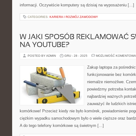
informacji. Oczywiście komputery są dzisiaj na wyposażeniu […]
CATEGORIES:
KARIERA I ROZWÓJ ZAWODOWY
W JAKI SPOSÓB REKLAMOWAĆ S
NA YOUTUBE?
POSTED BY ADMIN
GRU - 28 - 2025
MOŻLIWOŚĆ KOMENTOWA
Zakup laptopa za pośrednic
funkcjonowanie bez komórki
niemalże niemożliwe. Czemu
powiedzmy potrzeba kontakt
najbardziej ważnych potrze
zauważyć ile ludzkich istni
komórkowe! Przecież kiedy nie było komórek, powiadomienie pog
ciężkim wypadku samochodowym było o wiele cięższe oraz bardzie
A do tego telefony komórkowe są świetnym […]