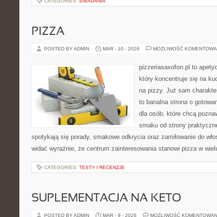
CATEGORIES:
ŚNIADANIA
PIZZA
POSTED BY ADMIN
MAR - 10 - 2026
MOŻLIWOŚĆ KOMENTOWA
pizzeriasaxofon.pl to apety
który koncentruje się na ku
na pizzy. Już sam charakter
to banalna strona o gotowa
dla osób, które chcą pozna
smaku od strony praktyczne
spotykają się porady, smakowe odkrycia oraz zamiłowanie do włos
widać wyraźnie, że centrum zainteresowania stanowi pizza w wiel
CATEGORIES:
TESTY I RECENZJE
SUPLEMENTACJA NA KETO
POSTED BY ADMIN
MAR - 9 - 2026
MOŻLIWOŚĆ KOMENTOWAN