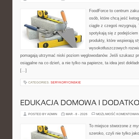
FoodForce to centrum zaku
osób, które chcą jeść keto
ciągle z czegoś rezygnują.
spotykają się z podejściem
produkty, które wspierają st
wysokotłuszczowych rozwią
pomagają utrzymać niski poziom węglowodanów. Jeśli szukasz prz
osiągalne na co dzień, a nie tylko na papierze, ta idea jest dokła
[…]
CATEGORIES:
SERYKORYCINSKIE
EDUKACJA DOMOWA I DODATKO
POSTED BY ADMIN
MAR - 8 - 2026
MOŻLIWOŚĆ KOMENTOWAN
To miejsce stworzone z myś
szeroko, czyli nie tylko jak