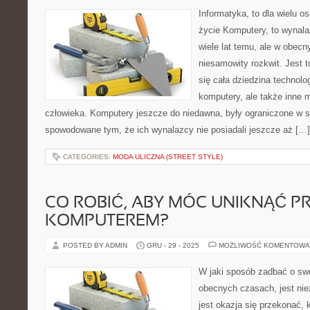
Informatyka, to dla wielu o
życie Komputery, to wynalaz
wiele lat temu, ale w obec
niesamowity rozkwit. Jest 
się cała dziedzina technolog
komputery, ale także inne
człowieka. Komputery jeszcze do niedawna, były ograniczone w 
spowodowane tym, że ich wynalazcy nie posiadali jeszcze aż […]
CATEGORIES:
MODA ULICZNA (STREET STYLE)
CO ROBIĆ, ABY MÓC UNIKNĄĆ 
KOMPUTEREM?
POSTED BY ADMIN
GRU - 29 - 2025
MOŻLIWOŚĆ KOMENTOWA
W jaki sposób zadbać o sw
obecnych czasach, jest nie
jest okazja się przekonać,