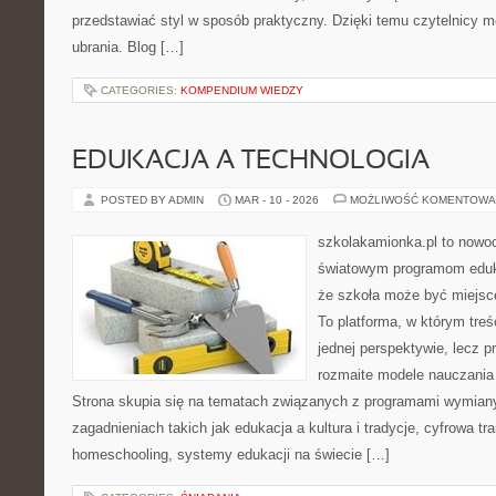
przedstawiać styl w sposób praktyczny. Dzięki temu czytelnicy 
ubrania. Blog […]
CATEGORIES:
KOMPENDIUM WIEDZY
EDUKACJA A TECHNOLOGIA
POSTED BY ADMIN
MAR - 10 - 2026
MOŻLIWOŚĆ KOMENTOWA
szkolakamionka.pl to nowo
światowym programom eduk
że szkoła może być miejsc
To platforma, w którym treś
jednej perspektywie, lecz p
rozmaite modele nauczania
Strona skupia się na tematach związanych z programami wymiany
zagadnieniach takich jak edukacja a kultura i tradycje, cyfrowa tr
homeschooling, systemy edukacji na świecie […]