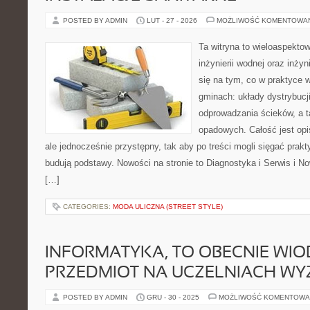
POSTED BY ADMIN
LUT - 27 - 2026
MOŻLIWOŚĆ KOMENTOWA
Ta witryna to wieloaspekto
inżynierii wodnej oraz inżyn
się na tym, co w praktyce 
gminach: układy dystrybucj
odprowadzania ścieków, a 
opadowych. Całość jest op
ale jednocześnie przystępny, tak aby po treści mogli sięgać prakt
budują podstawy. Nowości na stronie to Diagnostyka i Serwis i No
[…]
CATEGORIES:
MODA ULICZNA (STREET STYLE)
INFORMATYKA, TO OBECNIE WI
PRZEDMIOT NA UCZELNIACH WY
POSTED BY ADMIN
GRU - 30 - 2025
MOŻLIWOŚĆ KOMENTOWA