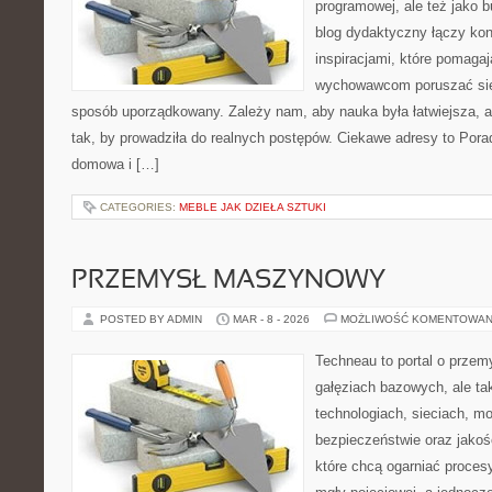
programowej, ale też jako 
blog dydaktyczny łączy kon
inspiracjami, które pomaga
wychowawcom poruszać się 
sposób uporządkowany. Zależy nam, aby nauka była łatwiejsza, 
tak, by prowadziła do realnych postępów. Ciekawe adresy to Pora
domowa i […]
CATEGORIES:
MEBLE JAK DZIEŁA SZTUKI
PRZEMYSŁ MASZYNOWY
POSTED BY ADMIN
MAR - 8 - 2026
MOŻLIWOŚĆ KOMENTOWAN
Techneau to portal o przem
gałęziach bazowych, ale ta
technologiach, sieciach, moc
bezpieczeństwie oraz jakośc
które chcą ogarniać proce