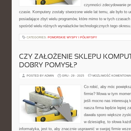
czynności zdecydowanie pre
czasie. Komputery zostały stworzone wiele lat temu, ale było to u
posiadające zbyt wielu programów, które mimo to w tych czasach
spośród wielu różnych wynalazków technologicznych tego okresu
CATEGORIES:
POMORSKIE WYSPY I PÓŁWYSPY
CZY ZAŁOŻENIE SKLEPU KOMP
DOBRY POMYSŁ?
POSTED BY ADMIN
GRU - 29 - 2025
MOŻLIWOŚĆ KOMENTOWA
Co robić, aby móc powięks
firmie? Mowa w tym momenc
jeśli mocno nas interesują t
nasza firma będzie lepiej z
dawała sporo większe zysk
w dziesiątkę, to słowa każ
informatyka, jest to, aby znacznie usprawnić w swojej firmie wsze