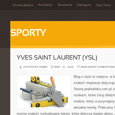
Archiwum
Ekonomia
Kategorie
Strona główna
Spis Treści
SPORTY
YVES SAINT LAURENT (YSL)
POSTED BY ADMIN
MAR - 11 - 2026
MOŻLIWOŚĆ KOMENTOWA
Blog o stylu to miejsce, w
znaleźć inspiracje dotycz
Strona pralniafoka.com.pl 
osobach, które chcą śledzić 
modzie, który w przystępn
aktualne trendy. Polecamy 
można znaleźć rozbudowane teksty, które dotyczą świata ubioru. A