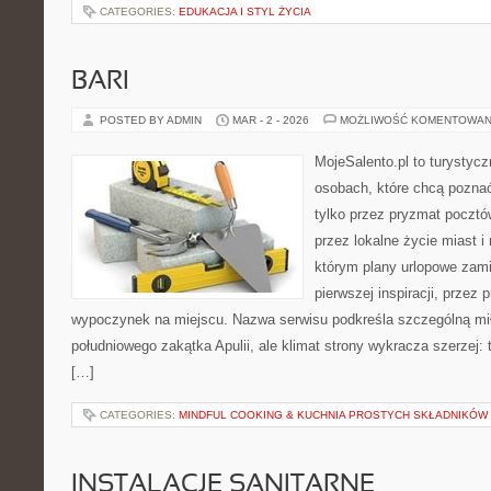
CATEGORIES:
EDUKACJA I STYL ŻYCIA
BARI
POSTED BY ADMIN
MAR - 2 - 2026
MOŻLIWOŚĆ KOMENTOWAN
MojeSalento.pl to turystyc
osobach, które chcą pozna
tylko przez pryzmat pocztó
przez lokalne życie miast i
którym plany urlopowe zami
pierwszej inspiracji, przez 
wypoczynek na miejscu. Nazwa serwisu podkreśla szczególną mił
południowego zakątka Apulii, ale klimat strony wykracza szerzej:
[…]
CATEGORIES:
MINDFUL COOKING & KUCHNIA PROSTYCH SKŁADNIKÓW
INSTALACJE SANITARNE