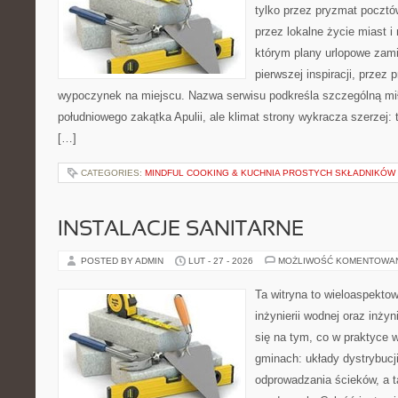
tylko przez pryzmat pocztó
przez lokalne życie miast i
którym plany urlopowe zami
pierwszej inspiracji, przez 
wypoczynek na miejscu. Nazwa serwisu podkreśla szczególną mił
południowego zakątka Apulii, ale klimat strony wykracza szerzej:
[…]
CATEGORIES:
MINDFUL COOKING & KUCHNIA PROSTYCH SKŁADNIKÓW
INSTALACJE SANITARNE
POSTED BY ADMIN
LUT - 27 - 2026
MOŻLIWOŚĆ KOMENTOWA
Ta witryna to wieloaspekto
inżynierii wodnej oraz inżyn
się na tym, co w praktyce 
gminach: układy dystrybucj
odprowadzania ścieków, a 