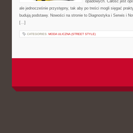
opadowych. Całość jest op
ale jednocześnie przystępny, tak aby po treści mogli sięgać prakt
budują podstawy. Nowości na stronie to Diagnostyka i Serwis i No
[…]
CATEGORIES:
MODA ULICZNA (STREET STYLE)