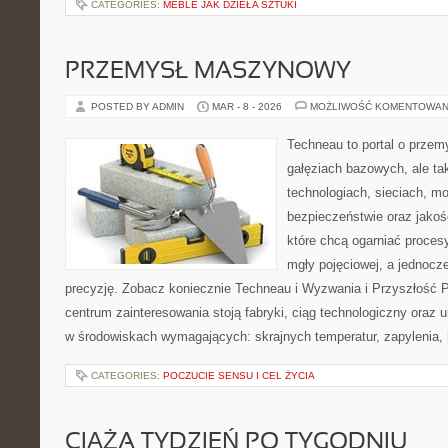
CATEGORIES:
MEBLE JAK DZIEŁA SZTUKI
PRZEMYSŁ MASZYNOWY
POSTED BY ADMIN
MAR - 8 - 2026
MOŻLIWOŚĆ KOMENTOWAN
Techneau to portal o przem
gałęziach bazowych, ale ta
technologiach, sieciach, moc
bezpieczeństwie oraz jakośc
które chcą ogarniać proce
mgły pojęciowej, a jednocze
precyzję. Zobacz koniecznie Techneau i Wyzwania i Przyszłość 
centrum zainteresowania stoją fabryki, ciąg technologiczny oraz u
w środowiskach wymagających: skrajnych temperatur, zapylenia,
CATEGORIES:
POCZUCIE SENSU I CEL ŻYCIA
CIĄŻA TYDZIEŃ PO TYGODNIU