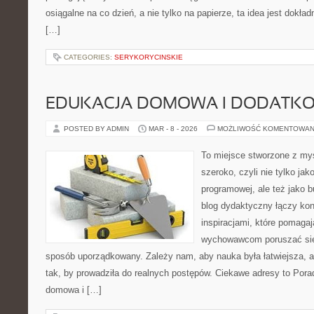
osiągalne na co dzień, a nie tylko na papierze, ta idea jest dokła
[…]
CATEGORIES:
SERYKORYCINSKIE
EDUKACJA DOMOWA I DODATKO
POSTED BY ADMIN
MAR - 8 - 2026
MOŻLIWOŚĆ KOMENTOWAN
To miejsce stworzone z myś
szeroko, czyli nie tylko jak
programowej, ale też jako 
blog dydaktyczny łączy kon
inspiracjami, które pomaga
wychowawcom poruszać się 
sposób uporządkowany. Zależy nam, aby nauka była łatwiejsza, 
tak, by prowadziła do realnych postępów. Ciekawe adresy to Pora
domowa i […]