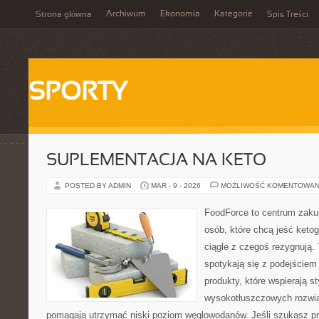
Archiwum
Ekonomia
Kategorie
Strona główna
Spis Treści
SPORTY
SUPLEMENTACJA NA KETO
POSTED BY ADMIN
MAR - 9 - 2026
MOŻLIWOŚĆ KOMENTOWAN
FoodForce to centrum zaku
osób, które chcą jeść keto
ciągle z czegoś rezygnują.
spotykają się z podejściem
produkty, które wspierają st
wysokotłuszczowych rozwią
pomagają utrzymać niski poziom węglowodanów. Jeśli szukasz prz