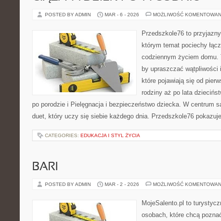
POSTED BY ADMIN
MAR - 6 - 2026
MOŻLIWOŚĆ KOMENTOWAN
Przedszkole76 to przyjazny
którym temat pociechy łączy
codziennym życiem domu. T
by upraszczać wątpliwości
które pojawiają się od pier
rodziny aż po lata dzieciń
po porodzie i Pielęgnacja i bezpieczeństwo dziecka. W centrum są
duet, który uczy się siebie każdego dnia. Przedszkole76 pokazuj
CATEGORIES:
EDUKACJA I STYL ŻYCIA
BARI
POSTED BY ADMIN
MAR - 2 - 2026
MOŻLIWOŚĆ KOMENTOWAN
MojeSalento.pl to turystyc
osobach, które chcą pozna