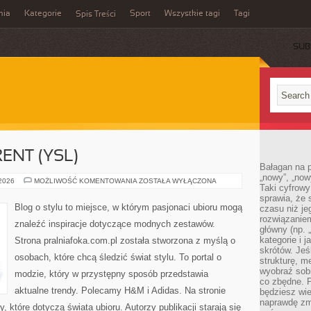
mia
Kategorie
Sport
Wszystkie tagi
Tagi
Spis Treści
SUB
ENT (YSL)
Bałagan na pu
„nowy”, „now
YVES
 2026
MOŻLIWOŚĆ KOMENTOWANIA
ZOSTAŁA WYŁĄCZONA
Taki cyfrowy
SAINT
LAURENT
sprawia, że 
(YSL)
Blog o stylu to miejsce, w którym pasjonaci ubioru mogą
czasu niż j
rozwiązaniem
znaleźć inspiracje dotyczące modnych zestawów.
główny (np.
kategorie i 
Strona pralniafoka.com.pl została stworzona z myślą o
skrótów. Je
osobach, które chcą śledzić świat stylu. To portal o
strukturę, m
wyobraź sobi
modzie, który w przystępny sposób przedstawia
co zbędne. 
aktualne trendy. Polecamy H&M i Adidas. Na stronie
będziesz wie
naprawdę zmn
które dotyczą świata ubioru. Autorzy publikacji starają się