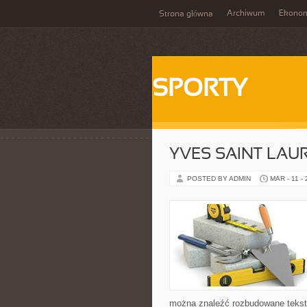
Archiwum
Ekono
Strona główna
SPORTY
YVES SAINT LAUR
POSTED BY ADMIN
MAR - 11 -
można znaleźć rozbudowane teksty, 