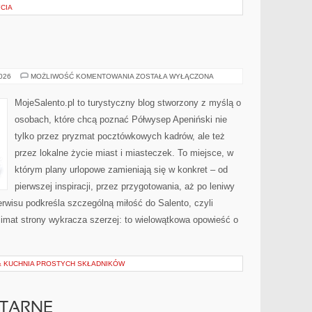
YCIA
BARI
2026
MOŻLIWOŚĆ KOMENTOWANIA
ZOSTAŁA WYŁĄCZONA
MojeSalento.pl to turystyczny blog stworzony z myślą o
osobach, które chcą poznać Półwysep Apeniński nie
tylko przez pryzmat pocztówkowych kadrów, ale też
przez lokalne życie miast i miasteczek. To miejsce, w
którym plany urlopowe zamieniają się w konkret – od
pierwszej inspiracji, przez przygotowania, aż po leniwy
wisu podkreśla szczególną miłość do Salento, czyli
klimat strony wykracza szerzej: to wielowątkowa opowieść o
& KUCHNIA PROSTYCH SKŁADNIKÓW
ITARNE