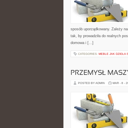
sposób uporządkowany. Zależy nam
tak, by prowadziła do realnych po
domowa i […]
CATEGORIES:
MEBLE JAK DZIEŁA 
PRZEMYSŁ MAS
POSTED BY ADMIN
MAR - 8 - 