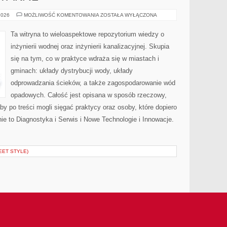
INSTALACJE
2026
MOŻLIWOŚĆ KOMENTOWANIA
ZOSTAŁA WYŁĄCZONA
SANITARNE
Ta witryna to wieloaspektowe repozytorium wiedzy o
inżynierii wodnej oraz inżynierii kanalizacyjnej. Skupia
się na tym, co w praktyce wdraża się w miastach i
gminach: układy dystrybucji wody, układy
odprowadzania ścieków, a także zagospodarowanie wód
opadowych. Całość jest opisana w sposób rzeczowy,
by po treści mogli sięgać praktycy oraz osoby, które dopiero
ie to Diagnostyka i Serwis i Nowe Technologie i Innowacje.
EET STYLE)