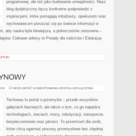
programowej, ale też jako budowanie umiejętności. Nasz
blog dydaktyczny łączy konkretne podpowiedzi z
inspiracjami, które pomagają młodzieży, opiekunom oraz
wychowawcom poruszać się po świecie informacji w
, aby nauka była łatwiejsza, a jednocześnie sensowna –
stępów. Ciekawe adresy to Porady dla rodziców i Edukacja
SZTUKI
ZYNOWY
PRZEMYSŁ
2026
MOŻLIWOŚĆ KOMENTOWANIA
ZOSTAŁA WYŁĄCZONA
MASZYNOWY
Techneau to portal o przemyśle – przede wszystkim
gałęziach bazowych, ale także o tym, co go napędza:
technologiach, sieciach, mocy, robotyzacji, transporcie,
bezpieczeństwie oraz jakości. To przestrzeń dla osób,
które chcą ogarniać procesy przemysłowe bez zbędnej