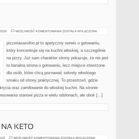
PIZZA
 2026
MOŻLIWOŚĆ KOMENTOWANIA
ZOSTAŁA WYŁĄCZONA
pizzeriasaxofon.pl to apetyczny serwis o gotowaniu,
który koncentruje się na kuchni włoskiej, a szczególnie
na pizzy. Już sam charakter strony pokazuje, że nie jest
to banalna strona o gotowaniu, lecz miejsce stworzone
dla osób, które chcą poznawać sekrety włoskiego
smaku od strony praktycznej. To przestrzeń, gdzie
rycia oraz zamiłowanie do włoskiej kuchni. Na stronie
resowania stanowi pizza w wielu odsłonach, ale obok […]
 NA KETO
SUPLEMENTACJA
2026
MOŻLIWOŚĆ KOMENTOWANIA
ZOSTAŁA WYŁĄCZONA