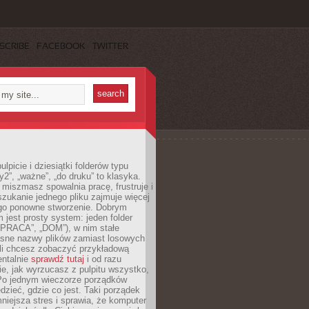
SCRIBE
FACEBOOK
TWITTER
lpicie i dziesiątki folderów typu
y2”, „ważne”, „do druku” to klasyka.
 miszmasz spowalnia pracę, frustruje i
szukanie jednego pliku zajmuje więcej
ego ponowne stworzenie. Dobrym
 jest prosty system: jeden folder
 „PRACA”, „DOM”), w nim stałe
jasne nazwy plików zamiast losowych
śli chcesz zobaczyć przykładową
entalnie
sprawdź tutaj
i od razu
e, jak wyrzucasz z pulpitu wszystko,
Po jednym wieczorze porządków
dzieć, gdzie co jest. Taki porządek
iejsza stres i sprawia, że komputer