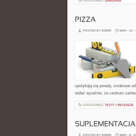
CATEGORIES:
ŚNIADANIA
PIZZA
POSTED BY ADMIN
MAR - 10 -
spotykają się porady, smakowe odk
widać wyraźnie, że centrum zainte
CATEGORIES:
TESTY I RECENZJE
SUPLEMENTACJA
POSTED BY ADMIN
MAR - 9 - 