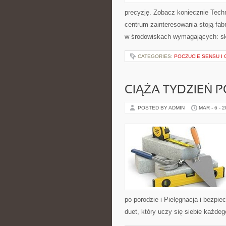
precyzję. Zobacz koniecznie Tech
centrum zainteresowania stoją fabr
w środowiskach wymagających: skr
CATEGORIES:
POCZUCIE SENSU I 
CIĄŻA TYDZIEŃ 
POSTED BY ADMIN
MAR - 6 - 
po porodzie i Pielęgnacja i bezpi
duet, który uczy się siebie każde