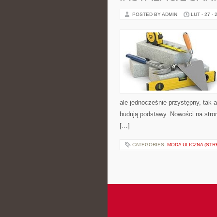
POSTED BY ADMIN
LUT - 27 - 
ale jednocześnie przystępny, tak a
budują podstawy. Nowości na stron
[…]
CATEGORIES:
MODA ULICZNA (STR