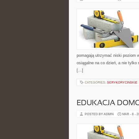
pomagają utrzymać niski poziom wę
osiągalne na co dzień, a nie tylko
[…]
CATEGORIES:
SERYKORYCINSKIE
EDUKACJA DOMO
POSTED BY ADMIN
MAR - 8 - 