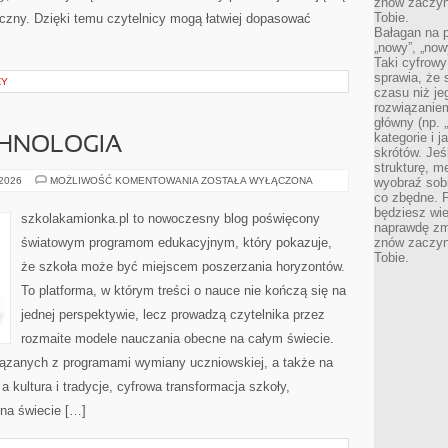
znów zaczyna
Tobie.
yczny. Dzięki temu czytelnicy mogą łatwiej dopasować
Bałagan na pu
„nowy”, „now
Taki cyfrowy
sprawia, że 
ZY
czasu niż j
rozwiązaniem
główny (np.
kategorie i 
CHNOLOGIA
skrótów. Je
strukturę, m
EDUKACJA
 2026
MOŻLIWOŚĆ KOMENTOWANIA
ZOSTAŁA WYŁĄCZONA
wyobraź sobi
A
co zbędne. 
TECHNOLOGIA
będziesz wie
szkolakamionka.pl to nowoczesny blog poświęcony
naprawdę zmn
światowym programom edukacyjnym, który pokazuje,
znów zaczyna
Tobie.
że szkoła może być miejscem poszerzania horyzontów.
To platforma, w którym treści o nauce nie kończą się na
jednej perspektywie, lecz prowadzą czytelnika przez
rozmaite modele nauczania obecne na całym świecie.
iązanych z programami wymiany uczniowskiej, a także na
a kultura i tradycje, cyfrowa transformacja szkoły,
na świecie […]