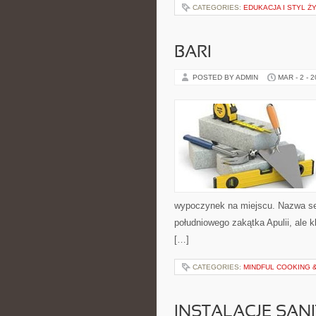
CATEGORIES:
EDUKACJA I STYL Ż
BARI
POSTED BY ADMIN
MAR - 2 - 
wypoczynek na miejscu. Nazwa ser
południowego zakątka Apulii, ale 
[…]
CATEGORIES:
MINDFUL COOKING 
INSTALACJE SAN