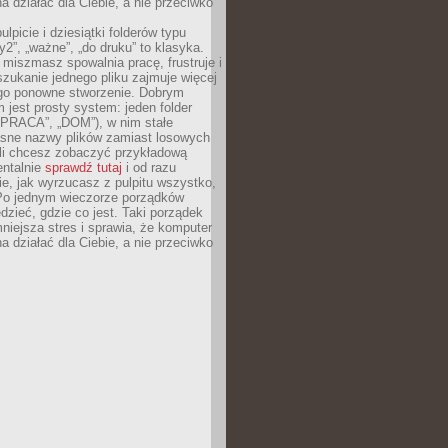
 działać dla Ciebie, a nie przeciwko
lpicie i dziesiątki folderów typu
y2”, „ważne”, „do druku” to klasyka.
 miszmasz spowalnia pracę, frustruje i
szukanie jednego pliku zajmuje więcej
ego ponowne stworzenie. Dobrym
 jest prosty system: jeden folder
 „PRACA”, „DOM”), w nim stałe
jasne nazwy plików zamiast losowych
śli chcesz zobaczyć przykładową
entalnie
sprawdź tutaj
i od razu
e, jak wyrzucasz z pulpitu wszystko,
Po jednym wieczorze porządków
dzieć, gdzie co jest. Taki porządek
iejsza stres i sprawia, że komputer
 działać dla Ciebie, a nie przeciwko