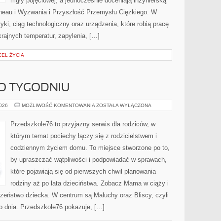
mgły pojęciowej, a jednocześnie doceniają inżynierską
neau i Wyzwania i Przyszłość Przemysłu Ciężkiego. W
yki, ciąg technologiczny oraz urządzenia, które robią pracę
ajnych temperatur, zapylenia, […]
CEL ŻYCIA
PO TYGODNIU
CIĄŻA
2026
MOŻLIWOŚĆ KOMENTOWANIA
ZOSTAŁA WYŁĄCZONA
TYDZIEŃ
PO
TYGODNIU
Przedszkole76 to przyjazny serwis dla rodziców, w
którym temat pociechy łączy się z rodzicielstwem i
codziennym życiem domu. To miejsce stworzone po to,
by upraszczać wątpliwości i podpowiadać w sprawach,
które pojawiają się od pierwszych chwil planowania
rodziny aż po lata dzieciństwa. Zobacz Mama w ciąży i
eczeństwo dziecka. W centrum są Maluchy oraz Bliscy, czyli
go dnia. Przedszkole76 pokazuje, […]