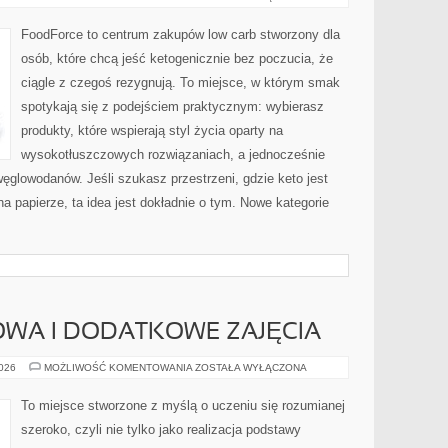
NA
KETO
FoodForce to centrum zakupów low carb stworzony dla
osób, które chcą jeść ketogenicznie bez poczucia, że
ciągle z czegoś rezygnują. To miejsce, w którym smak
spotykają się z podejściem praktycznym: wybierasz
produkty, które wspierają styl życia oparty na
wysokotłuszczowych rozwiązaniach, a jednocześnie
glowodanów. Jeśli szukasz przestrzeni, gdzie keto jest
 na papierze, ta idea jest dokładnie o tym. Nowe kategorie
WA I DODATKOWE ZAJĘCIA
EDUKACJA
2026
MOŻLIWOŚĆ KOMENTOWANIA
ZOSTAŁA WYŁĄCZONA
DOMOWA
I
DODATKOWE
To miejsce stworzone z myślą o uczeniu się rozumianej
ZAJĘCIA
szeroko, czyli nie tylko jako realizacja podstawy