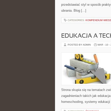
przedstawiać styl w sposób prakt
ubrania. Blog […]
CATEGORIES:
KOMPENDIUM WIED
EDUKACJA A TE
POSTED BY ADMIN
MAR - 10 -
Strona skupia się na tematach zw
zagadnieniach takich jak edukacja 
homeschooling, systemy edukacji 