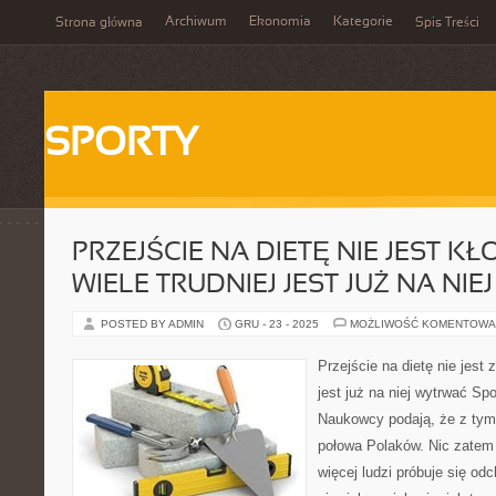
Archiwum
Ekonomia
Kategorie
Strona główna
Spis Treści
SPORTY
PRZEJŚCIE NA DIETĘ NIE JEST KŁ
WIELE TRUDNIEJ JEST JUŻ NA NI
POSTED BY ADMIN
GRU - 23 - 2025
MOŻLIWOŚĆ KOMENTOWA
Przejście na dietę nie jest 
jest już na niej wytrwać Sp
Naukowcy podają, że z tym
połowa Polaków. Nic zatem 
więcej ludzi próbuje się od