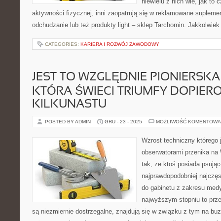
niewielu z nich wie, jak to 
aktywności fizycznej, inni zaopatrują się w reklamowane suplem
odchudzanie lub też produkty light – sklep Tarchomin. Jakkolwie
CATEGORIES:
KARIERA I ROZWÓJ ZAWODOWY
JEST TO WZGLĘDNIE PIONIERSKA
KTÓRA ŚWIECI TRIUMFY DOPIER
KILKUNASTU
POSTED BY ADMIN
GRU - 23 - 2025
MOŻLIWOŚĆ KOMENTOWA
Wzrost techniczny którego
obserwatorami przenika na 
tak, że ktoś posiada psując
najprawdopodobniej najczę
do gabinetu z zakresu med
najwyższym stopniu to prz
są niezmiernie dostrzegalne, znajdują się w związku z tym na buzi