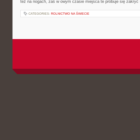
też na nogach, zaś w owym czasie miejsca te próbuje się zakryć
CATEGORIES:
ROLNICTWO NA ŚWIECIE